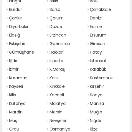
Bingöl
Bitlis
Bolu
Burdur
Bursa
Çanakkale
Çankırı
Çorum
Denizli
Diyarbakır
Düzce
Edirne
Elazığ
Erzincan
Erzurum
Eskişehir
Gaziantep
Giresun
Gümüşhane
Hakkari
Hatay
Iğdır
Isparta
İstanbul
İzmir
K.Maraş
Karabük
Karaman
Kars
Kastamonu
Kayseri
Kırıkkale
Kırşehir
Kilis
Kocaeli
Konya
Kütahya
Malatya
Manisa
Mardin
Mersin
Muğla
Muş
Nevşehir
Niğde
Ordu
Osmaniye
Rize