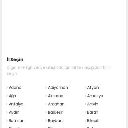
İl Seçin
Diğer il ile ilgili veriye ulaşmak için lütfen aşağıdan bir il
seçin
Adana
Adıyaman
Afyon
Ağrı
Aksaray
Amasya
Antalya
Ardahan
Artvin
Aydın
Balıkesir
Bartın
Batman
Bayburt
Bilecik