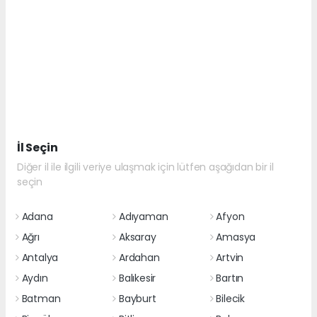
İl Seçin
Diğer il ile ilgili veriye ulaşmak için lütfen aşağıdan bir il
seçin
Adana
Adıyaman
Afyon
Ağrı
Aksaray
Amasya
Antalya
Ardahan
Artvin
Aydın
Balıkesir
Bartın
Batman
Bayburt
Bilecik