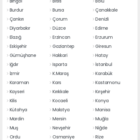
Bingöl
Bitlis
Bolu
Burdur
Bursa
Çanakkale
Çankırı
Çorum
Denizli
Diyarbakır
Düzce
Edirne
Elazığ
Erzincan
Erzurum
Eskişehir
Gaziantep
Giresun
Gümüşhane
Hakkari
Hatay
Iğdır
Isparta
İstanbul
İzmir
K.Maraş
Karabük
Karaman
Kars
Kastamonu
Kayseri
Kırıkkale
Kırşehir
Kilis
Kocaeli
Konya
Kütahya
Malatya
Manisa
Mardin
Mersin
Muğla
Muş
Nevşehir
Niğde
Ordu
Osmaniye
Rize