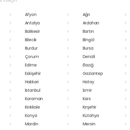
r il seçin
Afyon
Ağrı
Antalya
Ardahan
Balıkesir
Bartın
Bilecik
Bingöl
Burdur
Bursa
Çorum
Denizli
Edirne
Elazığ
Eskişehir
Gaziantep
Hakkari
Hatay
İstanbul
İzmir
Karaman
Kars
Kırıkkale
Kırşehir
Konya
Kütahya
Mardin
Mersin