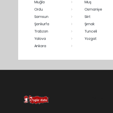
Muğla
Muş
Ordu
Osmaniye
Samsun
Siirt
Şanlıurfa
Şırnak
Trabzon
Tunceli
Yalova
Yozgat
Ankara
Pro-0.037