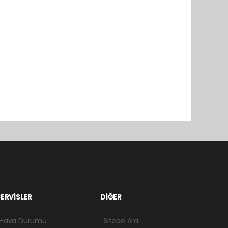
ERVİSLER
DİĞER
Hava Durumu
Sitede Ara