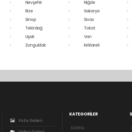
Nevşehir
Niğde
Rize
Sakarya
Sinop
Sivas
Tekirdağ
Tokat
Uşak
Van
Zonguldak
Kırklareli
KATEGORİLER
S
Foto Galeri
DÜNYA
Video Galeri