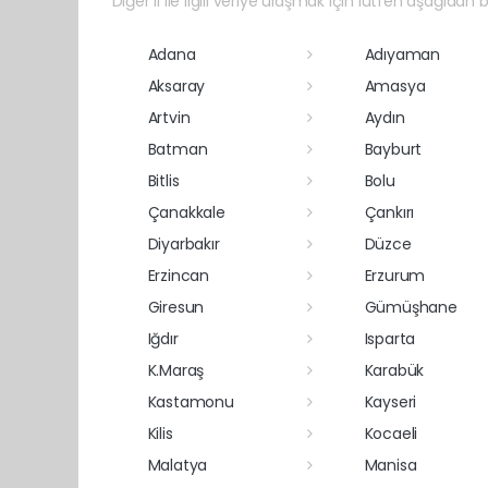
Diğer il ile ilgili veriye ulaşmak için lütfen aşağıdan bi
Adana
Adıyaman
Aksaray
Amasya
Artvin
Aydın
Batman
Bayburt
Bitlis
Bolu
Çanakkale
Çankırı
Diyarbakır
Düzce
Erzincan
Erzurum
Giresun
Gümüşhane
Iğdır
Isparta
K.Maraş
Karabük
Kastamonu
Kayseri
Kilis
Kocaeli
Malatya
Manisa