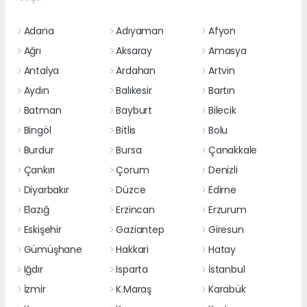
Adana
Adıyaman
Afyon
Ağrı
Aksaray
Amasya
Antalya
Ardahan
Artvin
Aydın
Balıkesir
Bartın
Batman
Bayburt
Bilecik
Bingöl
Bitlis
Bolu
Burdur
Bursa
Çanakkale
Çankırı
Çorum
Denizli
Diyarbakır
Düzce
Edirne
Elazığ
Erzincan
Erzurum
Eskişehir
Gaziantep
Giresun
Gümüşhane
Hakkari
Hatay
Iğdır
Isparta
İstanbul
İzmir
K.Maraş
Karabük