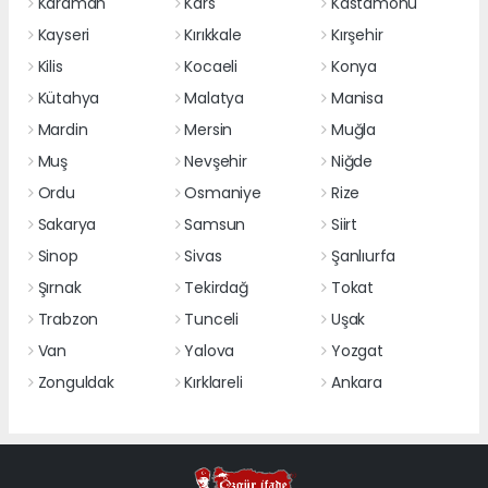
Karaman
Kars
Kastamonu
Kayseri
Kırıkkale
Kırşehir
Kilis
Kocaeli
Konya
Kütahya
Malatya
Manisa
Mardin
Mersin
Muğla
Muş
Nevşehir
Niğde
Ordu
Osmaniye
Rize
Sakarya
Samsun
Siirt
Sinop
Sivas
Şanlıurfa
Şırnak
Tekirdağ
Tokat
Trabzon
Tunceli
Uşak
Van
Yalova
Yozgat
Zonguldak
Kırklareli
Ankara