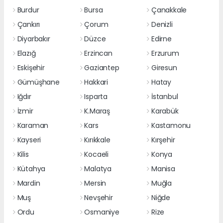
Burdur
Bursa
Çanakkale
Çankırı
Çorum
Denizli
Diyarbakır
Düzce
Edirne
Elazığ
Erzincan
Erzurum
Eskişehir
Gaziantep
Giresun
Gümüşhane
Hakkari
Hatay
Iğdır
Isparta
İstanbul
İzmir
K.Maraş
Karabük
Karaman
Kars
Kastamonu
Kayseri
Kırıkkale
Kırşehir
Kilis
Kocaeli
Konya
Kütahya
Malatya
Manisa
Mardin
Mersin
Muğla
Muş
Nevşehir
Niğde
Ordu
Osmaniye
Rize