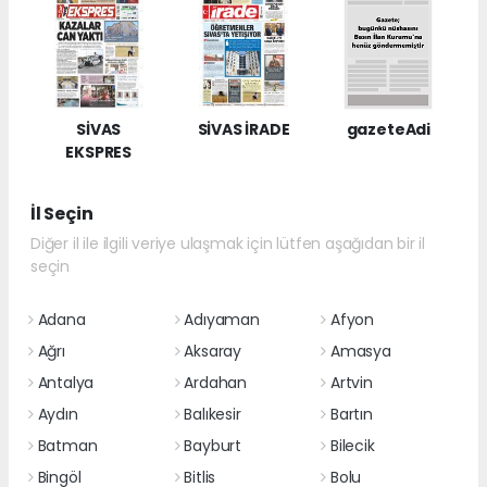
SİVAS
SİVAS İRADE
gazeteAdi
EKSPRES
İl Seçin
Diğer il ile ilgili veriye ulaşmak için lütfen aşağıdan bir il
seçin
Adana
Adıyaman
Afyon
Ağrı
Aksaray
Amasya
Antalya
Ardahan
Artvin
Aydın
Balıkesir
Bartın
Batman
Bayburt
Bilecik
Bingöl
Bitlis
Bolu