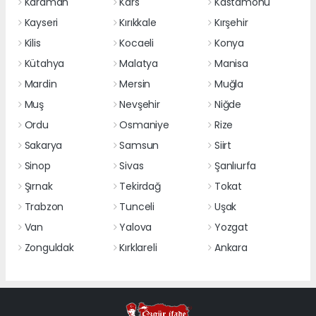
Karaman
Kars
Kastamonu
Kayseri
Kırıkkale
Kırşehir
Kilis
Kocaeli
Konya
Kütahya
Malatya
Manisa
Mardin
Mersin
Muğla
Muş
Nevşehir
Niğde
Ordu
Osmaniye
Rize
Sakarya
Samsun
Siirt
Sinop
Sivas
Şanlıurfa
Şırnak
Tekirdağ
Tokat
Trabzon
Tunceli
Uşak
Van
Yalova
Yozgat
Zonguldak
Kırklareli
Ankara