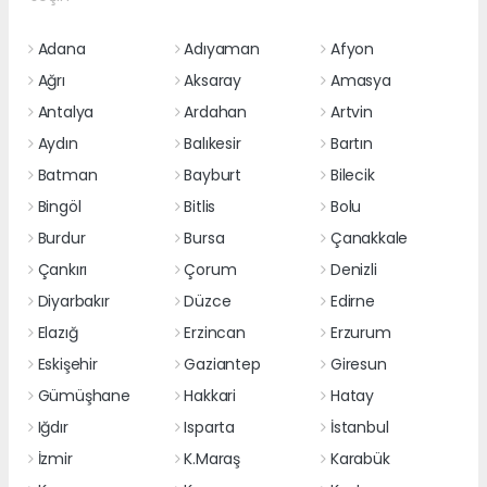
Adana
Adıyaman
Afyon
Ağrı
Aksaray
Amasya
Antalya
Ardahan
Artvin
Aydın
Balıkesir
Bartın
Batman
Bayburt
Bilecik
Bingöl
Bitlis
Bolu
Burdur
Bursa
Çanakkale
Çankırı
Çorum
Denizli
Diyarbakır
Düzce
Edirne
Elazığ
Erzincan
Erzurum
Eskişehir
Gaziantep
Giresun
Gümüşhane
Hakkari
Hatay
Iğdır
Isparta
İstanbul
İzmir
K.Maraş
Karabük