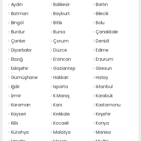
Aydın
Balıkesir
Bartın
Batman
Bayburt
Bilecik
Bingöl
Bitlis
Bolu
Burdur
Bursa
Çanakkale
Çankırı
Çorum
Denizli
Diyarbakır
Düzce
Edirne
Elazığ
Erzincan
Erzurum
Eskişehir
Gaziantep
Giresun
Gümüşhane
Hakkari
Hatay
Iğdır
Isparta
İstanbul
İzmir
K.Maraş
Karabük
Karaman
Kars
Kastamonu
Kayseri
Kırıkkale
Kırşehir
Kilis
Kocaeli
Konya
Kütahya
Malatya
Manisa