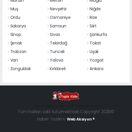
Mardin
Mersin
Muğla
Muş
Nevşehir
Niğde
Ordu
Osmaniye
Rize
Sakarya
Samsun
Siirt
Sinop
Sivas
Şanlıurfa
Şırnak
Tekirdağ
Tokat
Trabzon
Tunceli
Uşak
Van
Yalova
Yozgat
Zonguldak
Kırklareli
Ankara
haber paketi
haber scripti
haber yazılımı
Tüm hakları saklı tutulmaktadır.Copyright 2026©
Haber Yazılımı:
Web Aksiyon ®