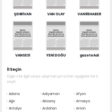
ŞEHRİVAN
VAN OLAY
VAN65HABER
VANSESİ
YENİ DOĞU
gazeteAdi
İl Seçin
Diğer il ile ilgili veriye ulaşmak için lütfen aşağıdan bir il
seçin
Adana
Adıyaman
Afyon
Ağrı
Aksaray
Amasya
Antalya
Ardahan
Artvin