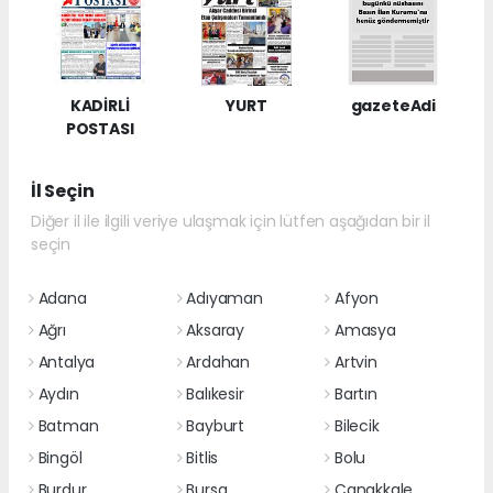
KADİRLİ
YURT
gazeteAdi
POSTASI
İl Seçin
Diğer il ile ilgili veriye ulaşmak için lütfen aşağıdan bir il
seçin
Adana
Adıyaman
Afyon
Ağrı
Aksaray
Amasya
Antalya
Ardahan
Artvin
Aydın
Balıkesir
Bartın
Batman
Bayburt
Bilecik
Bingöl
Bitlis
Bolu
Burdur
Bursa
Çanakkale