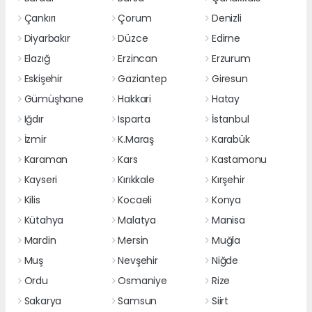
Çankırı
Çorum
Denizli
Diyarbakır
Düzce
Edirne
Elazığ
Erzincan
Erzurum
Eskişehir
Gaziantep
Giresun
Gümüşhane
Hakkari
Hatay
Iğdır
Isparta
İstanbul
İzmir
K.Maraş
Karabük
Karaman
Kars
Kastamonu
Kayseri
Kırıkkale
Kırşehir
Kilis
Kocaeli
Konya
Kütahya
Malatya
Manisa
Mardin
Mersin
Muğla
Muş
Nevşehir
Niğde
Ordu
Osmaniye
Rize
Sakarya
Samsun
Siirt