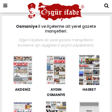
Osmaniye
il ve ilçelerine ait yerel gazete
manşetleri.
Diğer il ilçelere ait yerel gazete manşetlerini
inceleme için aşağıdan il seçimi yapabilirsiniz.
AKDENİZ
AYDIN
HASRET
OSMANİYE