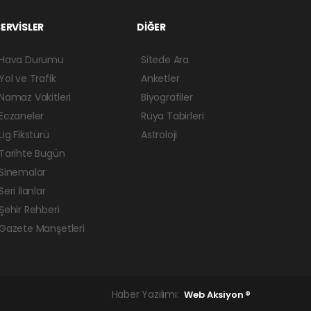
ERVİSLER
DİĞER
Hava Durumu
Sitede Ara
Yol ve Trafik
Anketler
Namaz Vakitleri
Biyografiler
Eczaneler
Rüya Tabirleri
Lig Fikstürü
Astroloji
Tarihte Bugün
Sinemalar
Seri İlanlar
Şehir Rehberi
Gazete Manşetleri
ım
haber script
Haber Yazılımı:
Web Aksiyon ®