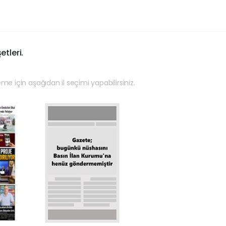
etleri.
eme için aşağıdan il seçimi yapabilirsiniz.