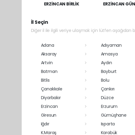
ERZİNCAN BİRLİK
ERZİNCAN GÜN
İl Seçin
Diğer il ile ilgili veriye ulaşmak için lütfen aşağıdan bi
Adana
Adıyaman
Aksaray
Amasya
Artvin
Aydın
Batman
Bayburt
Bitlis
Bolu
Çanakkale
Çankırı
Diyarbakır
Düzce
Erzincan
Erzurum
Giresun
Gümüşhane
Iğdır
Isparta
K.Maraş
Karabük