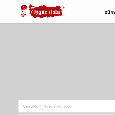
DÜN
Anasayfa
Gazete Manşetleri