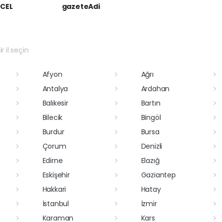
CEL
gazeteAdi
r il seçin
Afyon
Ağrı
Antalya
Ardahan
Balıkesir
Bartın
Bilecik
Bingöl
Burdur
Bursa
Çorum
Denizli
Edirne
Elazığ
Eskişehir
Gaziantep
Hakkari
Hatay
İstanbul
İzmir
Karaman
Kars