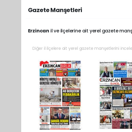
Gazete Manşetleri
Erzincan
il ve ilçelerine ait yerel gazete manş
Diğer il ilçelere ait yerel gazete manşetlerini incel