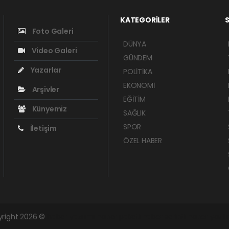
KATEGORİLER
S
Foto Galeri
DÜNYA
Video Galeri
GÜNDEM
Yazarlar
POLİTİKA
EKONOMİ
Arşivler
EĞİTİM
Künyemiz
SAĞLIK
SPOR
İletişim
ÖZEL HABER
yright 2026 ©
haber yazılımı
haber paketi
haber scripti
haber yazıl