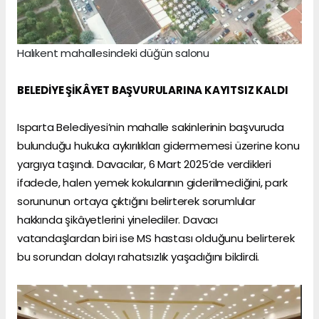
Halıkent mahallesindeki düğün salonu
BELEDİYE ŞİKÂYET BAŞVURULARINA KAYITSIZ KALDI
Isparta Belediyesi’nin mahalle sakinlerinin başvuruda
bulunduğu hukuka aykırılıkları gidermemesi üzerine konu
yargıya taşındı. Davacılar, 6 Mart 2025’de verdikleri
ifadede, halen yemek kokularının giderilmediğini, park
sorununun ortaya çıktığını belirterek sorumlular
hakkında şikâyetlerini yinelediler. Davacı
vatandaşlardan biri ise MS hastası olduğunu belirterek
bu sorundan dolayı rahatsızlık yaşadığını bildirdi.