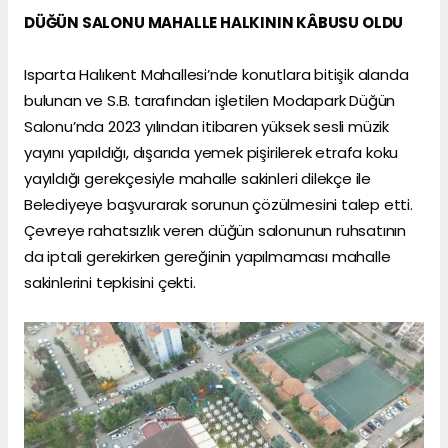
DÜĞÜN SALONU MAHALLE HALKININ KÂBUSU OLDU
Isparta Halıkent Mahallesi’nde konutlara bitişik alanda
bulunan ve S.B. tarafından işletilen Modapark Düğün
Salonu’nda 2023 yılından itibaren yüksek sesli müzik
yayını yapıldığı, dışarıda yemek pişirilerek etrafa koku
yayıldığı gerekçesiyle mahalle sakinleri dilekçe ile
Belediyeye başvurarak sorunun çözülmesini talep etti.
Çevreye rahatsızlık veren düğün salonunun ruhsatının
da iptali gerekirken gereğinin yapılmaması mahalle
sakinlerini tepkisini çekti.