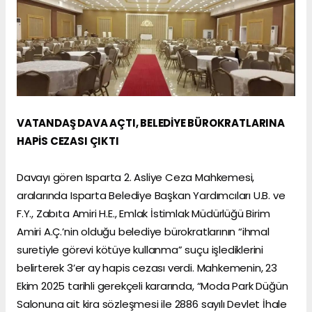
VATANDAŞ DAVA AÇTI, BELEDİYE BÜROKRATLARINA
HAPİS CEZASI ÇIKTI
Davayı gören Isparta 2. Asliye Ceza Mahkemesi,
aralarında Isparta Belediye Başkan Yardımcıları U.B. ve
F.Y., Zabıta Amiri H.E., Emlak İstimlak Müdürlüğü Birim
Amiri A.Ç.’nin olduğu belediye bürokratlarının “ihmal
suretiyle görevi kötüye kullanma” suçu işlediklerini
belirterek 3’er ay hapis cezası verdi. Mahkemenin, 23
Ekim 2025 tarihli gerekçeli kararında, “Moda Park Düğün
Salonuna ait kira sözleşmesi ile 2886 sayılı Devlet İhale