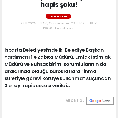
hapis şoku!
ÖZEL HABER
23.11.2025 - 18:56, Güncelleme: 23.11.2025 - 18:56
13956+ kez okundu.
Isparta Belediyesi’nde iki Belediye Başkan
Yardımcısı ile Zabıta Müdürü, Emlak İstimlak
Müdürü ve Ruhsat birimi sorumlularının da
aralarında olduğu bürokratlara “ihmal
suretiyle görevi kötüye kullanma” suçundan
3’er ay hapis cezası verildi...
ABONE OL