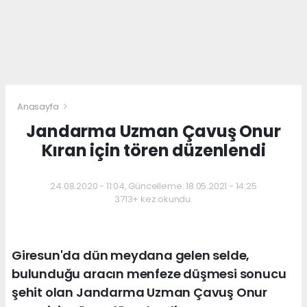
Anasayfa
Jandarma Uzman Çavuş Onur
Kıran için tören düzenlendi
24.08.2020 - 11:04, Güncelleme: 18.05.2021 - 14:25
3713+ kez okundu.
Giresun'da dün meydana gelen selde,
bulunduğu aracın menfeze düşmesi sonucu
şehit olan Jandarma Uzman Çavuş Onur