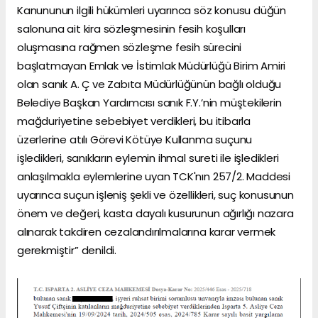
Kanununun ilgili hükümleri uyarınca söz konusu düğün
salonuna ait kira sözleşmesinin fesih koşulları
oluşmasına rağmen sözleşme fesih sürecini
başlatmayan Emlak ve İstimlak Müdürlüğü Birim Amiri
olan sanık A. Ç ve Zabıta Müdürlüğünün bağlı olduğu
Belediye Başkan Yardımcısı sanık F.Y.’nin müştekilerin
mağduriyetine sebebiyet verdikleri, bu itibarla
üzerlerine atılı Görevi Kötüye Kullanma suçunu
işledikleri, sanıkların eylemin ihmal sureti ile işledikleri
anlaşılmakla eylemlerine uyan TCK'nın 257/2. Maddesi
uyarınca suçun işleniş şekli ve özellikleri, suç konusunun
önem ve değeri, kasta dayalı kusurunun ağırlığı nazara
alınarak takdiren cezalandırılmalarına karar vermek
gerekmiştir” denildi.