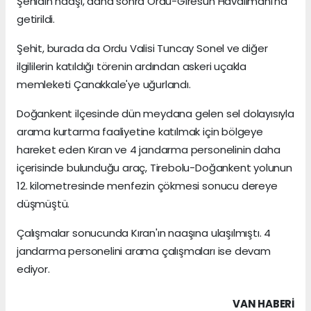
Şehidin naaşı, daha sonra Ordu-Giresun Havalimanı'na
getirildi.
Şehit, burada da Ordu Valisi Tuncay Sonel ve diğer
ilgililerin katıldığı törenin ardından askeri uçakla
memleketi Çanakkale'ye uğurlandı.
Doğankent ilçesinde dün meydana gelen sel dolayısıyla
arama kurtarma faaliyetine katılmak için bölgeye
hareket eden Kıran ve 4 jandarma personelinin daha
içerisinde bulunduğu araç, Tirebolu-Doğankent yolunun
12. kilometresinde menfezin çökmesi sonucu dereye
düşmüştü.
Çalışmalar sonucunda Kıran'ın naaşına ulaşılmıştı. 4
jandarma personelini arama çalışmaları ise devam
ediyor.
VAN HABERİ