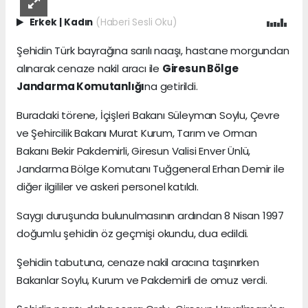
Erkek
|
Kadın
(Haberi Sesli Oku)
Şehidin Türk bayrağına sarılı naaşı, hastane morgundan
alınarak cenaze nakil aracı ile
Giresun Bölge
Jandarma Komutanlığı
na getirildi.
Buradaki törene, İçişleri Bakanı Süleyman Soylu, Çevre
ve Şehircilik Bakanı Murat Kurum, Tarım ve Orman
Bakanı Bekir Pakdemirli, Giresun Valisi Enver Ünlü,
Jandarma Bölge Komutanı Tuğgeneral Erhan Demir ile
diğer ilgililer ve askeri personel katıldı.
Saygı duruşunda bulunulmasının ardından 8 Nisan 1997
doğumlu şehidin öz geçmişi okundu, dua edildi.
Şehidin tabutuna, cenaze nakil aracına taşınırken
Bakanlar Soylu, Kurum ve Pakdemirli de omuz verdi.