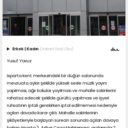
Erkek
|
Kadın
(Haberi Sesli Oku)
Yusuf Yavuz
Isparta kent merkezindeki bir düğün salonunda
mevzuata aykırı şekilde yüksek sesle müzik yayını
yapılması, ağır kokular yayılması ve mahalle sakinlerini
rahatsız edecek şekilde gürültü yapılması ve işyeri
ruhsatının iptali gerekirken iptal edilmemesi nedeniyle
açılan davada karar çıktı. Mahalle sakinlerinin
şikâyetleriyle başlayan sürecin sonunda açılan davaya
bakan Isparta 2. Asliye Ceza Mahkemesi, aralarında 2