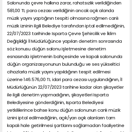
Salonunda çevre halkına zarar, rahatsızlık verildiğinden
581,00 TL para cezası verildiğinin ancak açık alanda
müzik yayını yaptığının tespiti olmasına rağmen canlı
müzik izninin ilgili Belediye tarafından iptal edilmediğinin,
22/07/2023 tarihinde Isparta Çevre Şehircilik ve İklim
Değişikliği İl Müdürlüğünce yapılan denetim sonrasında
söz konusu düğün salonu işletmesine denetim
esnasında işletmenin bahçesinde ve kapalı salonunda
düğün organizasyonunun bulunduğu ve ses yükseltici
cihazlarla müzik yayını yapıldığının tespit edilmesi
üzerine 146.576,00 TL idari para cezası uygulandığının, İl
Müdürlüğünün 22/07/2023 tarihine kadar olan şikayetler
ile ilgili denetim yapmadığının, şikayetleri Isparta
Belediyesine gönderdiğinin, Isparta Belediyesi
yetkililerince bahse konu düğün salonunun canlı müzik
iznini iptal edilmediğinin, açık/yarı açık alanların tam
kapalı hale getirilmesi şartlarını sağlamadan faaliyetine