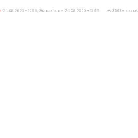
24.08.2020 - 10:56, Güncelleme: 24.08.2020 - 10:56
3563+ kez ok
ABONE OL
emisinin, Kıbrıs açıklarında hidrokarbon arama
dar devam edeceği bildirildi.