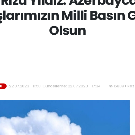
 Rıza Yıldız: Azerbayc
larımızın Milli Basın 
Olsun
22.07.2023 - 11:50, Güncelleme: 22.07.2023 - 17:34
16809+ kez
ER