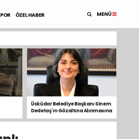
MENÜ
SPOR
ÖZEL HABER
Üsküdar Belediye Başkanı Sinem
Dedetaş'ın Gözaltına Alınmasına
Kamuoyundan Ve Siyasetten
Tepkiler Yükseliyor