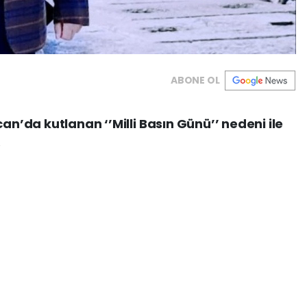
ABONE OL
can’da kutlanan ‘’Milli Basın Günü’’ nedeni ile
.