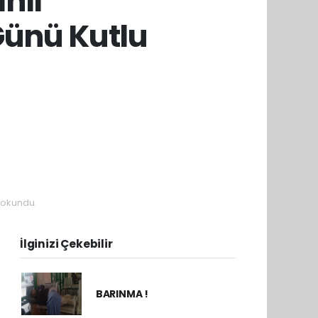
anlı
Günü Kutlu
 okundu.
İlginizi Çekebilir
BARINMA !