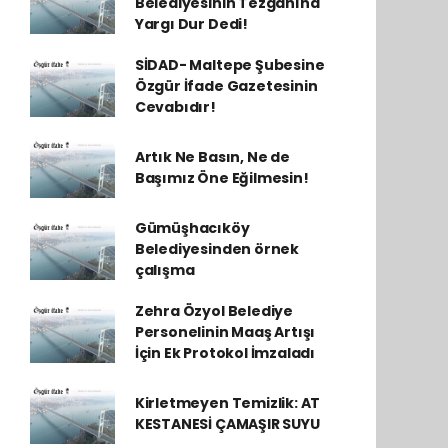
Belediyesinin Tezgahına
Yargı Dur Dedi!
SİDAD- Maltepe Şubesine
Özgür İfade Gazetesinin
Cevabıdır!
Artık Ne Basın, Ne de
Başımız Öne Eğilmesin!
Gümüşhacıköy
Belediyesinden örnek
çalışma
Zehra Özyol Belediye
Personelinin Maaş Artışı
İçin Ek Protokol İmzaladı
Kirletmeyen Temizlik: AT
KESTANESİ ÇAMAŞIR SUYU