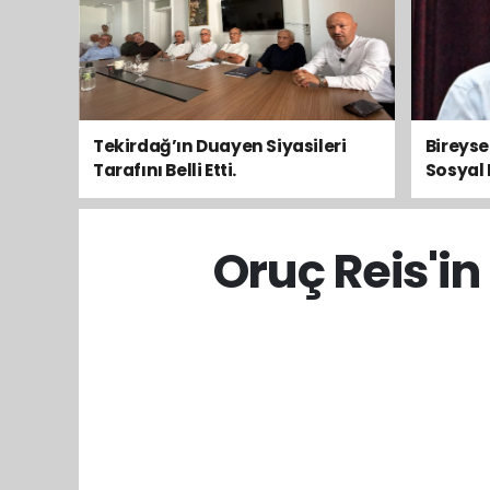
Tekirdağ’ın Duayen Siyasileri
Bireys
Tarafını Belli Etti.
Sosyal 
Toplum
Oruç Reis'i