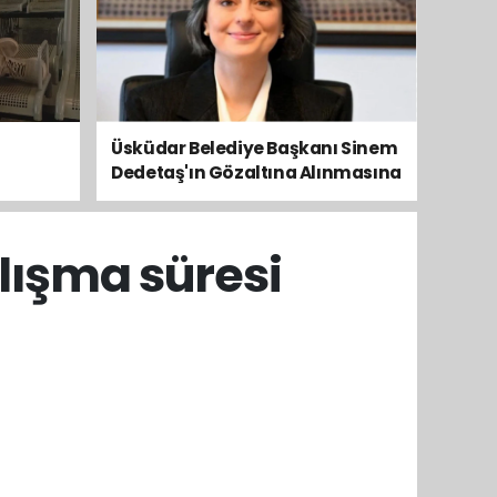
Üsküdar Belediye Başkanı Sinem
Dedetaş'ın Gözaltına Alınmasına
Kamuoyundan Ve Siyasetten
Tepkiler Yükseliyor
lışma süresi