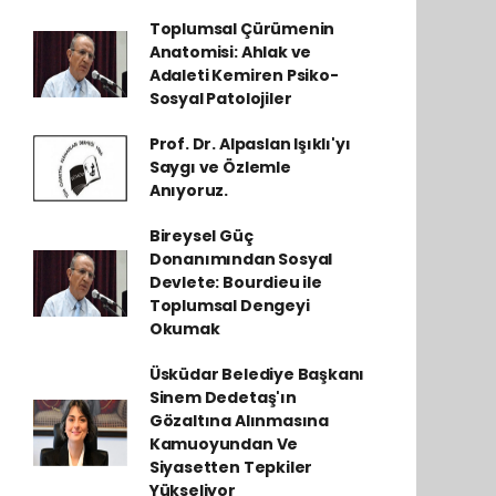
Toplumsal Çürümenin
Anatomisi: Ahlak ve
Adaleti Kemiren Psiko-
Sosyal Patolojiler
Prof. Dr. Alpaslan Işıklı'yı
Saygı ve Özlemle
Anıyoruz.
Bireysel Güç
Donanımından Sosyal
Devlete: Bourdieu ile
Toplumsal Dengeyi
Okumak
Üsküdar Belediye Başkanı
Sinem Dedetaş'ın
Gözaltına Alınmasına
Kamuoyundan Ve
Siyasetten Tepkiler
Yükseliyor