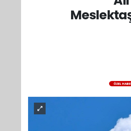
Ali
Meslektaş
ÖZEL HAB