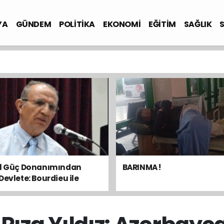
YA
GÜNDEM
POLİTİKA
EKONOMİ
EĞİTİM
SAĞLIK
el Güç Donanımından
BARINMA !
Devlete: Bourdieu ile
sal Dengeyi Okumak