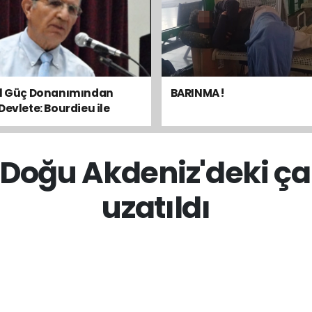
el Güç Donanımından
BARINMA !
Devlete: Bourdieu ile
sal Dengeyi Okumak
n Doğu Akdeniz'deki ça
uzatıldı