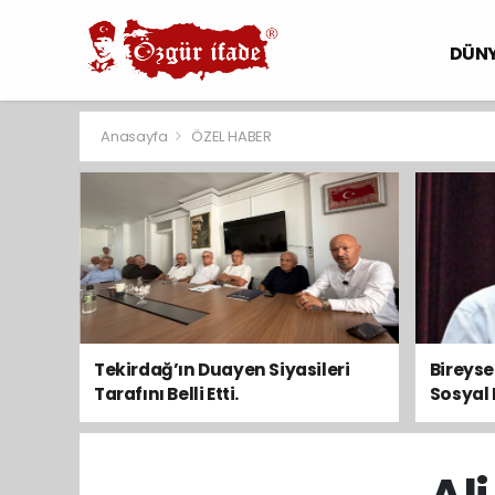
DÜN
Anasayfa
ÖZEL HABER
Tekirdağ’ın Duayen Siyasileri
Bireys
Tarafını Belli Etti.
Sosyal 
Toplum