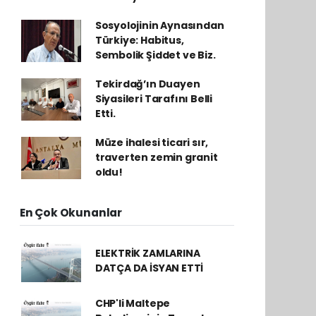
Sosyolojinin Aynasından
Türkiye: Habitus,
Sembolik Şiddet ve Biz.
Tekirdağ’ın Duayen
Siyasileri Tarafını Belli
Etti.
Müze ihalesi ticari sır,
traverten zemin granit
oldu!
En Çok Okunanlar
ELEKTRİK ZAMLARINA
DATÇA DA İSYAN ETTİ
CHP'li Maltepe