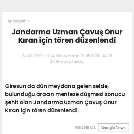
Anasayfa
Jandarma Uzman Çavuş Onur
Kıran için tören düzenlendi
24.08.2020 - 11:04, Güncelleme: 18.05.2021 - 14:25
3713+ kez okundu.
Giresun'da dün meydana gelen selde,
bulunduğu aracın menfeze düşmesi sonucu
şehit olan Jandarma Uzman Çavuş Onur
Kıran için tören düzenlendi.
ABONE OL