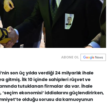
ABONE OL
nin son üç yılda verdiği 24 milyarlık ihale
a gitmiş. İlk 10 içinde sahipleri rüşvet ve
amında tutuklanan firmalar da var. İhale
, ‘seçim ekonomisi’ iddialarını güçlendirirken,
‘emniyet’te olduğu sorusu da kamuoyunun