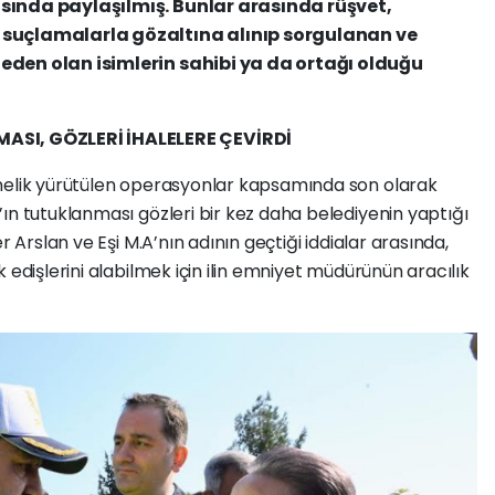
asında paylaşılmış. Bunlar arasında rüşvet,
 suçlamalarla gözaltına alınıp sorgulanan ve
eden olan isimlerin sahibi ya da ortağı olduğu
I, GÖZLERİ İHALELERE ÇEVİRDİ
önelik yürütülen operasyonlar kapsamında son olarak
ın tutuklanması gözleri bir kez daha belediyenin yaptığı
r Arslan ve Eşi M.A’nın adının geçtiği iddialar arasında,
 edişlerini alabilmek için ilin emniyet müdürünün aracılık