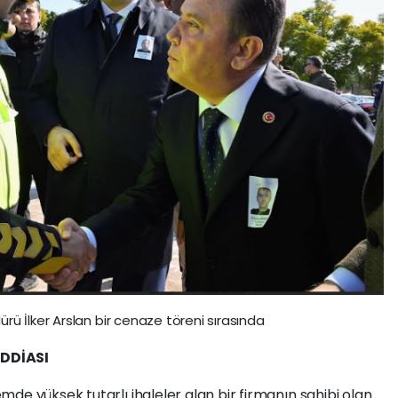
ü İlker Arslan bir cenaze töreni sırasında
İDDİASI
de yüksek tutarlı ihaleler alan bir firmanın sahibi olan