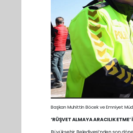
Başkan Muhittin Böcek ve Emniyet Müdür
‘RÜŞVET ALMAYA ARACILIK ETME’ 
Büyükşehir Belediyesi’nden son dönem