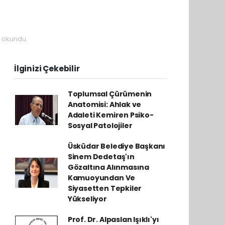
 okundu.
İlginizi Çekebilir
Toplumsal Çürümenin
Anatomisi: Ahlak ve
Adaleti Kemiren Psiko-
Sosyal Patolojiler
Üsküdar Belediye Başkanı
Sinem Dedetaş'ın
Gözaltına Alınmasına
Kamuoyundan Ve
Siyasetten Tepkiler
Yükseliyor
Prof. Dr. Alpaslan Işıklı'yı