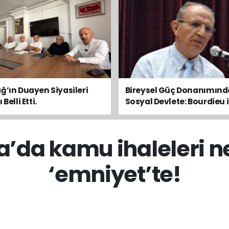
ğ’ın Duayen Siyasileri
Bireysel Güç Donanımın
Belli Etti.
Sosyal Devlete: Bourdieu i
Toplumsal Dengeyi Oku
a’da kamu ihaleleri n
‘emniyet’te!