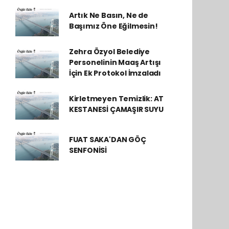
Artık Ne Basın, Ne de
Başımız Öne Eğilmesin!
Zehra Özyol Belediye
Personelinin Maaş Artışı
İçin Ek Protokol İmzaladı
Kirletmeyen Temizlik: AT
KESTANESİ ÇAMAŞIR SUYU
FUAT SAKA'DAN GÖÇ
SENFONİSİ