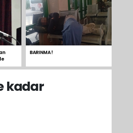
dan
BARINMA !
le
mak
e kadar