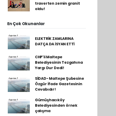
traverten zemin granit
oldu!
En Çok Okunanlar
ELEKTRİK ZAMLARINA
DATÇA DA İSYAN ETTİ
CHP'li Maltepe
Belediyesinin Tezgahına
Yargı Dur Dedi!
SİDAD- Maltepe Şubesine
Özgür İfade Gazetesinin
Cevabıdır!
Gümüşhacıköy
Belediyesinden örnek
çalışma