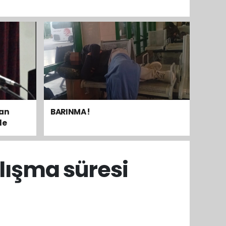
dan
BARINMA !
le
mak
lışma süresi