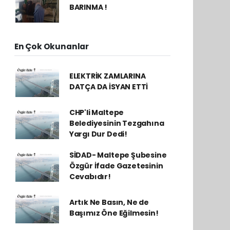
BARINMA !
En Çok Okunanlar
ELEKTRİK ZAMLARINA
DATÇA DA İSYAN ETTİ
CHP'li Maltepe
Belediyesinin Tezgahına
Yargı Dur Dedi!
SİDAD- Maltepe Şubesine
Özgür İfade Gazetesinin
Cevabıdır!
Artık Ne Basın, Ne de
Başımız Öne Eğilmesin!