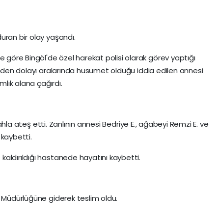
uran bir olay yaşandı.
öre Bingöl'de özel harekat polisi olarak görev yaptığı
sinden dolayı aralarında husumet olduğu iddia edilen annesi
mlık alana çağırdı.
ilahla ateş etti. Zanlının annesi Bedriye E., ağabeyi Remzi E. ve
 kaybetti.
aldırıldığı hastanede hayatını kaybetti.
t Müdürlüğüne giderek teslim oldu.