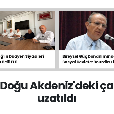
ğ’ın Duayen Siyasileri
Bireysel Güç Donanımın
Belli Etti.
Sosyal Devlete: Bourdieu i
Toplumsal Dengeyi Oku
n Doğu Akdeniz'deki ça
uzatıldı