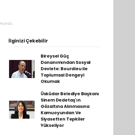
okundu.
İlginizi Çekebilir
Bireysel Güç
Donanımından Sosyal
Devlete: Bourdieu ile
Toplumsal Dengeyi
Okumak
Üsküdar Belediye Başkanı
Sinem Dedetaş'ın
Gözaltına Alınmasına
Kamuoyundan Ve
Siyasetten Tepkiler
Yükseliyor