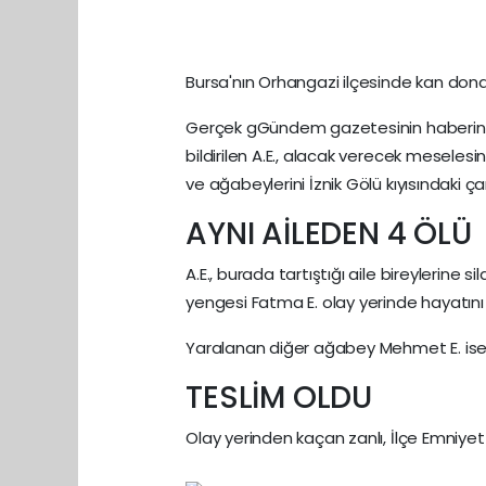
Bursa'nın Orhangazi ilçesinde kan dond
Gerçek gGündem gazetesinin haberine g
bildirilen A.E., alacak verecek mesele
ve ağabeylerini İznik Gölü kıyısındaki ça
AYNI AİLEDEN 4 ÖLÜ
A.E., burada tartıştığı aile bireylerine s
yengesi Fatma E. olay yerinde hayatını
Yaralanan diğer ağabey Mehmet E. ise k
TESLİM OLDU
Olay yerinden kaçan zanlı, İlçe Emniye