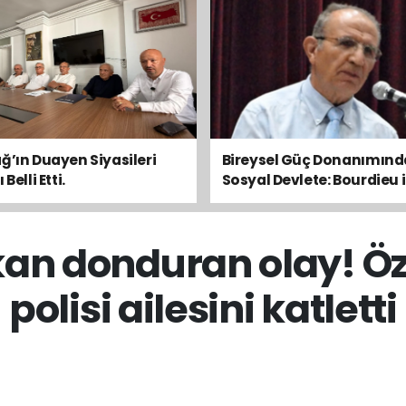
ğ’ın Duayen Siyasileri
Bireysel Güç Donanımın
Belli Etti.
Sosyal Devlete: Bourdieu i
Toplumsal Dengeyi Oku
kan donduran olay! Öz
polisi ailesini katletti