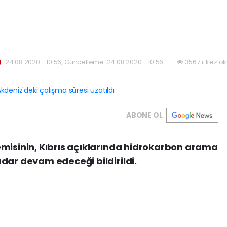
24.08.2020 - 10:56, Güncelleme: 24.08.2020 - 10:56
3567+ kez ok
ABONE OL
emisinin, Kıbrıs açıklarında hidrokarbon arama
dar devam edeceği bildirildi.