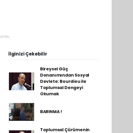
undu.
İlginizi Çekebilir
Bireysel Güç
Donanımından Sosyal
Devlete: Bourdieu ile
Toplumsal Dengeyi
Okumak
BARINMA !
Toplumsal Çürümenin