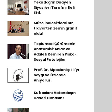
Tekirdağ’ın Duayen
Siyasileri Tarafını Belli
Etti.
Müze ihalesi ticari sır,
traverten zemin granit
oldu!
Toplumsal Çürümenin
Anatomisi: Ahlak ve
Adaleti Kemiren Psiko-
Sosyal Patolojiler
Prof. Dr. Alpaslan Işıklı'yı
Saygı ve Özlemle
Anıyoruz.
Su baskını Vatandaşın
Kaderi Olmasın!