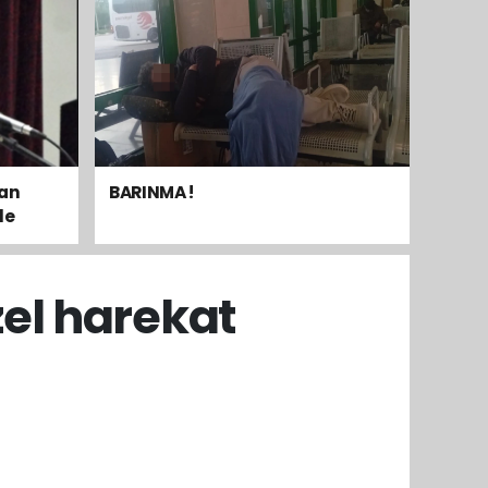
dan
BARINMA !
le
mak
el harekat