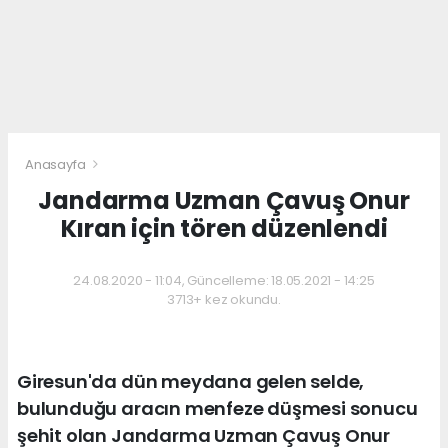
Anasayfa
Jandarma Uzman Çavuş Onur
Kıran için tören düzenlendi
24.08.2020 - 11:04, Güncelleme: 18.05.2021 - 14:25
3713+ kez okundu.
Giresun'da dün meydana gelen selde,
bulunduğu aracın menfeze düşmesi sonucu
şehit olan Jandarma Uzman Çavuş Onur