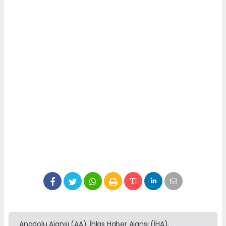
Anadolu Ajansı (AA), İhlas Haber Ajansı (İHA),