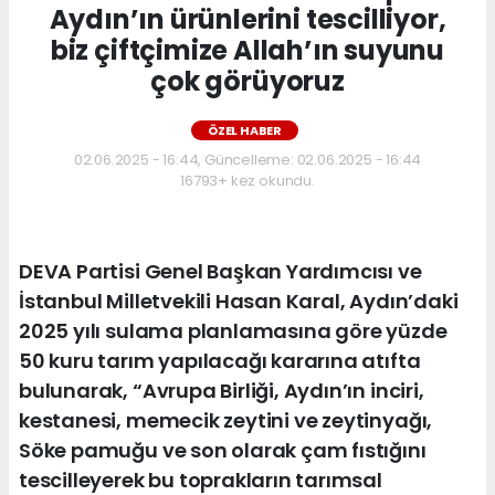
Aydın’ın ürünlerini tescilliyor,
biz çiftçimize Allah’ın suyunu
çok görüyoruz
ÖZEL HABER
02.06.2025 - 16:44, Güncelleme: 02.06.2025 - 16:44
16793+ kez okundu.
DEVA Partisi Genel Başkan Yardımcısı ve
İstanbul Milletvekili Hasan Karal, Aydın’daki
2025 yılı sulama planlamasına göre yüzde
50 kuru tarım yapılacağı kararına atıfta
bulunarak, “Avrupa Birliği, Aydın’ın inciri,
kestanesi, memecik zeytini ve zeytinyağı,
Söke pamuğu ve son olarak çam fıstığını
tescilleyerek bu toprakların tarımsal