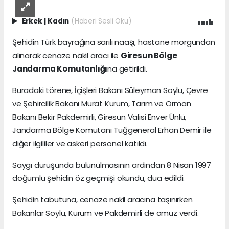
Erkek
|
Kadın
(Haberi Sesli Oku)
Şehidin Türk bayrağına sarılı naaşı, hastane morgundan
alınarak cenaze nakil aracı ile
Giresun Bölge
Jandarma Komutanlığı
na getirildi.
Buradaki törene, İçişleri Bakanı Süleyman Soylu, Çevre
ve Şehircilik Bakanı Murat Kurum, Tarım ve Orman
Bakanı Bekir Pakdemirli, Giresun Valisi Enver Ünlü,
Jandarma Bölge Komutanı Tuğgeneral Erhan Demir ile
diğer ilgililer ve askeri personel katıldı.
Saygı duruşunda bulunulmasının ardından 8 Nisan 1997
doğumlu şehidin öz geçmişi okundu, dua edildi.
Şehidin tabutuna, cenaze nakil aracına taşınırken
Bakanlar Soylu, Kurum ve Pakdemirli de omuz verdi.