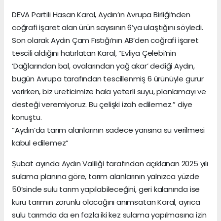
DEVA Partili Hasan Karal, Aydın’ın Avrupa Birliği’nden
coğrafi işaret alan ürün sayısının 6’ya ulaştığını söyledi.
Son olarak Aydın Çam Fıstığı’nın AB’den coğrafi işaret
tescili aldığını hatırlatan Karal, “Evliya Çelebi’nin
‘Dağlarından bal, ovalarından yağ akar’ dediği Aydın,
bugün Avrupa tarafından tescillenmiş 6 ürünüyle gurur
verirken, biz üreticimize hala yeterli suyu, planlamayı ve
desteği veremiyoruz. Bu çelişki izah edilemez.” diye
konuştu.
“Aydın’da tarım alanlarının sadece yarısına su verilmesi
kabul edilemez”
Şubat ayında Aydın Valiliği tarafından açıklanan 2025 yılı
sulama planına göre, tarım alanlarının yalnızca yüzde
50’sinde sulu tarım yapılabileceğini, geri kalanında ise
kuru tarımın zorunlu olacağını anımsatan Karal, ayrıca
sulu tarımda da en fazla iki kez sulama yapılmasına izin