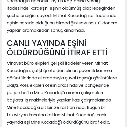
Kocadağ'ın ağabeyi Tayfun Koç, polise verdiği
ifadesinde, kardeşini eşinin öldürmüş olabileceğinden
şüphelendiğini söyledi. Mithat Kocadağ ise ifadesinde
eşinin nerede olduğunu bilmediğini savundu. O dönem
yapılan aramalardan sonuç alınamadı.
CANLI YAYINDA EŞİNİ
ÖLDÜRDÜĞÜNÜ İTİRAF ETTİ
Cinayet büro ekipleri, çelişkili ifadeler veren Mithat
Kocadağ'ın, çalıştığı otelden alınan güvenlik kamera
görüntülerinde el arabasıyla çuval taşıdığı görüntülere
ulaştı. Polis ekipleri otelin arkasında ve bahçesinde
geçen hafta Mine Kocadağ'ı arama çalışmaları
başlattı. İş makineleriyle yapılan kazı çalışmalarında
Mine Kocadağ'a ait bir ize rastlanmadı. Bugün bir
televizyon kanalına katılan Mithat Kocadağ, canlı
yayında eşi Mine Kocadağ'ı öldürdüğünü itiraf edip,