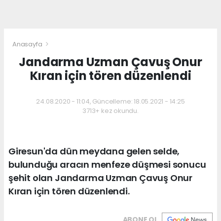
Anasayfa
Jandarma Uzman Çavuş Onur
Kıran için tören düzenlendi
24.08.2020 - 11:04, Güncelleme: 18.05.2021 - 14:25
3713+ kez okundu.
Giresun'da dün meydana gelen selde,
bulunduğu aracın menfeze düşmesi sonucu
şehit olan Jandarma Uzman Çavuş Onur
Kıran için tören düzenlendi.
ABONE OL