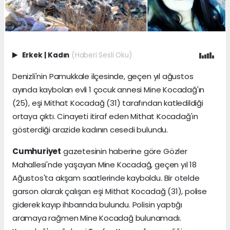
Erkek
|
Kadın
(Haberi Sesli Oku)
Denizli'nin Pamukkale ilçesinde, geçen yıl ağustos
ayında kaybolan evli 1 çocuk annesi Mine Kocadağ'ın
(25), eşi Mithat Kocadağ (31) tarafından katledildiği
ortaya çıktı. Cinayeti itiraf eden Mithat Kocadağ'ın
gösterdiği arazide kadının cesedi bulundu.
Cumhuriyet
gazetesinin haberine göre Gözler
Mahallesi'nde yaşayan Mine Kocadağ, geçen yıl 18
Ağustos'ta akşam saatlerinde kayboldu. Bir otelde
garson olarak çalışan eşi Mithat Kocadağ (31), polise
giderek kayıp ihbarında bulundu. Polisin yaptığı
aramaya rağmen Mine Kocadağ bulunamadı.