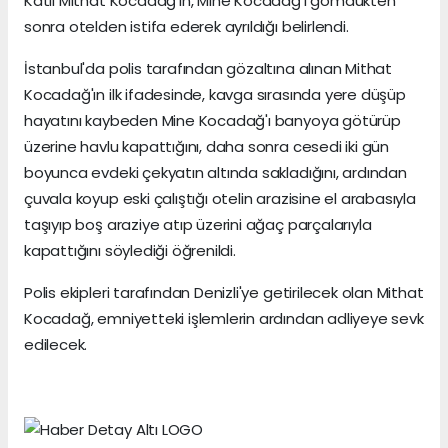
Katil Mithat Kocadağ'ın, Mine Kocadağ'ı gömdükten
sonra otelden istifa ederek ayrıldığı belirlendi.
İstanbul'da polis tarafından gözaltına alınan Mithat
Kocadağ'ın ilk ifadesinde, kavga sırasında yere düşüp
hayatını kaybeden Mine Kocadağ'ı banyoya götürüp
üzerine havlu kapattığını, daha sonra cesedi iki gün
boyunca evdeki çekyatın altında sakladığını, ardından
çuvala koyup eski çalıştığı otelin arazisine el arabasıyla
taşıyıp boş araziye atıp üzerini ağaç parçalarıyla
kapattığını söylediği öğrenildi.
Polis ekipleri tarafından Denizli'ye getirilecek olan Mithat
Kocadağ, emniyetteki işlemlerin ardından adliyeye sevk
edilecek.