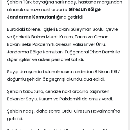
Şehidin Türk bayrağına sarılı naaşı, hastane morgundan
alınarak cenaze nakil aracı ile
Giresun Bölge
Jandarma Komutanlığı
na getirildi.
Buradaki törene, İçişleri Bakanı Süleyman Soylu, Çevre
ve Şehircilik Bakanı Murat Kurum, Tarım ve Orman
Bakanı Bekir Pakdemirli, Giresun Valisi Enver Ünlü,
Jandarma Bölge Komutanı Tuğgeneral Erhan Demir ile
diğer ilgililer ve askeri personel katıldı.
Saygı duruşunda bulunulmasının ardından 8 Nisan 1997
doğumlu şehidin öz geçmişi okundu, dua edildi.
Şehidin tabutuna, cenaze nakil aracına taşınırken
Bakanlar Soylu, Kurum ve Pakdemirli de omuz verdi.
Şehidin naaşı, daha sonra Ordu-Giresun Havalimanı'na
getirildi.