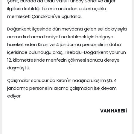
Şehit, burada da Ordu Valisi Tuncay Sonel ve diğer
ilgililerin katıldığı törenin ardından askeri uçakla
memleketi Çanakkale'ye uğurlandı.
Doğankent ilçesinde dün meydana gelen sel dolayısıyla
arama kurtarma faaliyetine katılmak için bölgeye
hareket eden Kıran ve 4 jandarma personelinin daha
içerisinde bulunduğu araç, Tirebolu-Doğankent yolunun
12. kilometresinde menfezin çökmesi sonucu dereye
düşmüştü.
Çalışmalar sonucunda Kıran'ın naaşına ulaşılmıştı. 4
jandarma personelini arama çalışmaları ise devam
ediyor.
VAN HABERİ