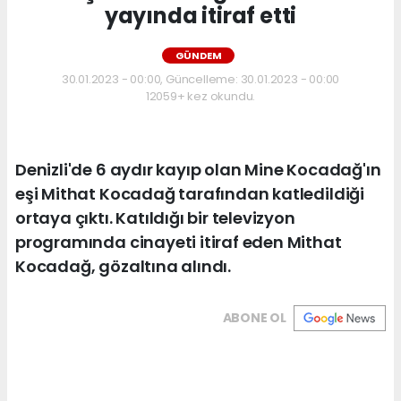
yayında itiraf etti
GÜNDEM
30.01.2023 - 00:00, Güncelleme: 30.01.2023 - 00:00
12059+ kez okundu.
Denizli'de 6 aydır kayıp olan Mine Kocadağ'ın
eşi Mithat Kocadağ tarafından katledildiği
ortaya çıktı. Katıldığı bir televizyon
programında cinayeti itiraf eden Mithat
Kocadağ, gözaltına alındı.
ABONE OL