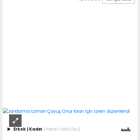
Erkek
|
Kadın
(Haberi Sesli Oku)