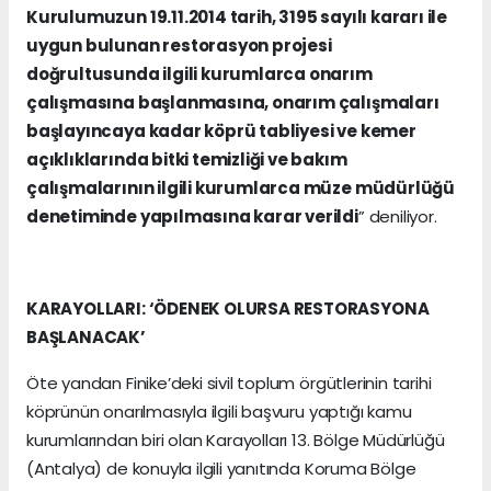
Kurulumuzun 19.11.2014 tarih, 3195 sayılı kararı ile
uygun bulunan restorasyon projesi
doğrultusunda ilgili kurumlarca onarım
çalışmasına başlanmasına, onarım çalışmaları
başlayıncaya kadar köprü tabliyesi ve kemer
açıklıklarında bitki temizliği ve bakım
çalışmalarının ilgili kurumlarca müze müdürlüğü
denetiminde yapılmasına karar verildi
” deniliyor.
KARAYOLLARI: ‘ÖDENEK OLURSA RESTORASYONA
BAŞLANACAK’
Öte yandan Finike’deki sivil toplum örgütlerinin tarihi
köprünün onarılmasıyla ilgili başvuru yaptığı kamu
kurumlarından biri olan Karayolları 13. Bölge Müdürlüğü
(Antalya) de konuyla ilgili yanıtında Koruma Bölge