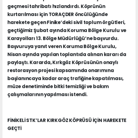
geçmesi tahribatı hızlandırdı. Köprünün
kurtarılması için TORAÇDER öncülüğünde
harekete geçen Finike’deki sivil toplum örgütleri,
geçtiğimiz Şubat ayında Koruma Bölge Kurulu ve
Karayolları 13. Bölge Müdürlüğü’ne başvurdu.
Başvuruya yanıt veren Koruma Bölge Kurulu,
Nisan ayında yapılan toplantıda alınan kararı da
paylaştı. Kararda, Kırkgöz Köprüsünün onaylı
restorasyon projesi kapsamında onarımına
başlanıncaya kadar araç trafiğine kapatılması,
müze denetiminde bitki temizliği ve bakım
çalışmalarının yapılması istendi.
FİNİKELİ STK’LAR KIRKGÖZ KÖPRÜSÜ İÇİN HAREKETE
GEÇTİ