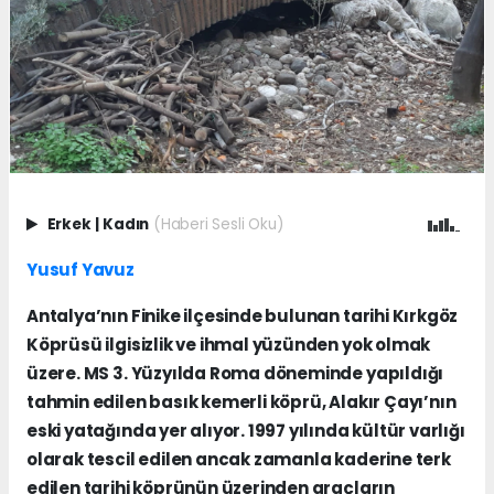
Erkek
|
Kadın
(Haberi Sesli Oku)
Yusuf Yavuz
Antalya’nın Finike ilçesinde bulunan tarihi Kırkgöz
Köprüsü ilgisizlik ve ihmal yüzünden yok olmak
üzere. MS 3. Yüzyılda Roma döneminde yapıldığı
tahmin edilen basık kemerli köprü, Alakır Çayı’nın
eski yatağında yer alıyor. 1997 yılında kültür varlığı
olarak tescil edilen ancak zamanla kaderine terk
edilen tarihi köprünün üzerinden araçların