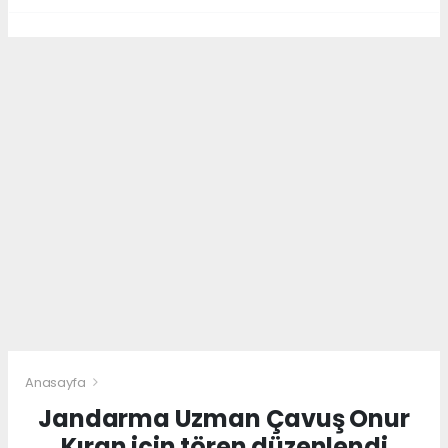
Anasayfa
Jandarma Uzman Çavuş Onur
Kıran için tören düzenlendi