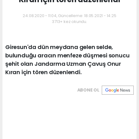
24.08.2020 - 11:04, Güncelleme: 18.05.2021 - 14:25
3713+ kez okundu.
Giresun'da dün meydana gelen selde,
bulunduğu aracın menfeze düşmesi sonucu
şehit olan Jandarma Uzman Çavuş Onur
Kıran için tören düzenlendi.
ABONE OL