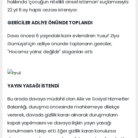
hakkında ‘çocuğun nitelikli cinsel istismarı’ suçlamasıyla
22 yıl 6 ay hapis cezası isteniyor.
GERİCİLER ADLİYE ÖNÜNDE TOPLANDI
Dava öncesi 6 yaşındaki kızını evlendiren Yusuf Ziya
Gümüşel için adliye önünde toplanann gericiler,
"Hocamız yalnız değildir" sloganları attı.
YAYIN YASAĞI İSTENDİ
Bu arada davaya müdahil olan Aile ve Sosyal Hizmetler
Bakanlığı, duruşma öncesinde mahkemeye dilekçe
vererek, davada gizlilik kararı alınarak duruşmaların
kapalı yapılmasını ve davaya ilişkin yayın yasağı
konulmasını talep etti. Eğer gizlilik kararı konulursa