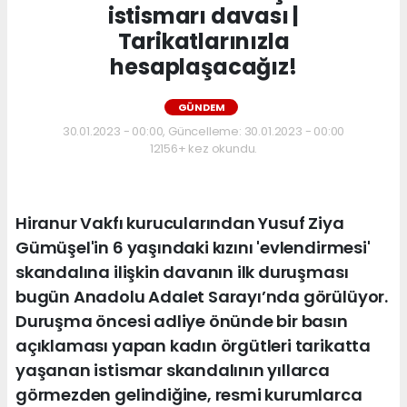
istismarı davası |
Tarikatlarınızla
hesaplaşacağız!
GÜNDEM
30.01.2023 - 00:00, Güncelleme: 30.01.2023 - 00:00
12156+ kez okundu.
Hiranur Vakfı kurucularından Yusuf Ziya
Gümüşel'in 6 yaşındaki kızını 'evlendirmesi'
skandalına ilişkin davanın ilk duruşması
bugün Anadolu Adalet Sarayı’nda görülüyor.
Duruşma öncesi adliye önünde bir basın
açıklaması yapan kadın örgütleri tarikatta
yaşanan istismar skandalının yıllarca
görmezden gelindiğine, resmi kurumlarca