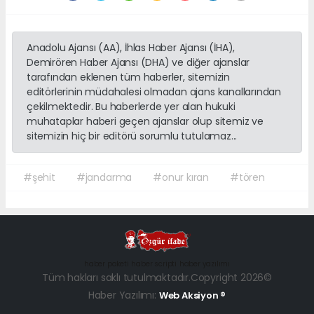
Anadolu Ajansı (AA), İhlas Haber Ajansı (İHA),
Demirören Haber Ajansı (DHA) ve diğer ajanslar
tarafından eklenen tüm haberler, sitemizin
editörlerinin müdahalesi olmadan ajans kanallarından
çekilmektedir. Bu haberlerde yer alan hukuki
muhataplar haberi geçen ajanslar olup sitemiz ve
sitemizin hiç bir editörü sorumlu tutulamaz...
#şehit
#jandarma
#onur kıran
#tören
haber paketi
haber scripti
haber yazılımı
Tüm hakları saklı tutulmaktadır.Copyright 2026©
Haber Yazılımı:
Web Aksiyon ®