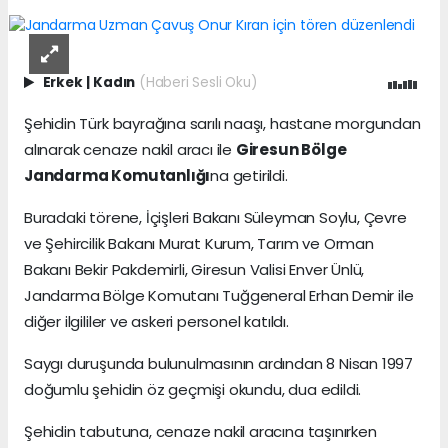
Erkek
|
Kadın
(Haberi Sesli Oku)
Şehidin Türk bayrağına sarılı naaşı, hastane morgundan
alınarak cenaze nakil aracı ile
Giresun Bölge
Jandarma Komutanlığı
na getirildi.
Buradaki törene, İçişleri Bakanı Süleyman Soylu, Çevre
ve Şehircilik Bakanı Murat Kurum, Tarım ve Orman
Bakanı Bekir Pakdemirli, Giresun Valisi Enver Ünlü,
Jandarma Bölge Komutanı Tuğgeneral Erhan Demir ile
diğer ilgililer ve askeri personel katıldı.
Saygı duruşunda bulunulmasının ardından 8 Nisan 1997
doğumlu şehidin öz geçmişi okundu, dua edildi.
Şehidin tabutuna, cenaze nakil aracına taşınırken