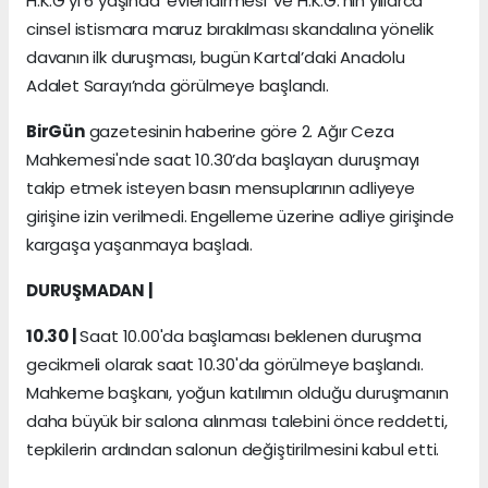
H.K.G'yi 6 yaşında 'evlendirmesi' ve H.K.G.'nin yıllarca
cinsel istismara maruz bırakılması skandalına yönelik
davanın ilk duruşması, bugün Kartal’daki Anadolu
Adalet Sarayı’nda görülmeye başlandı.
BirGün
gazetesinin haberine göre 2. Ağır Ceza
Mahkemesi'nde saat 10.30’da başlayan duruşmayı
takip etmek isteyen basın mensuplarının adliyeye
girişine izin verilmedi. Engelleme üzerine adliye girişinde
kargaşa yaşanmaya başladı.
DURUŞMADAN |
10.30 |
Saat 10.00'da başlaması beklenen duruşma
gecikmeli olarak saat 10.30'da görülmeye başlandı.
Mahkeme başkanı, yoğun katılımın olduğu duruşmanın
daha büyük bir salona alınması talebini önce reddetti,
tepkilerin ardından salonun değiştirilmesini kabul etti.