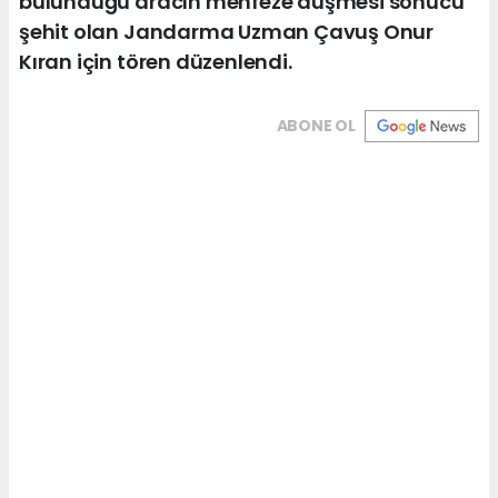
bulunduğu aracın menfeze düşmesi sonucu
şehit olan Jandarma Uzman Çavuş Onur
Kıran için tören düzenlendi.
ABONE OL