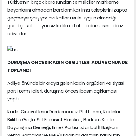
Türkiye’nin birçok barosundan temsilciler mahkeme
beyanlarını almadan baroların katılma taleplerini zapta
geçmeye çalışıyor avukatlar usule uygun olmadığı
gerekçesi ile beyansız katılma talebi alınmasına itiraz
ediyorlar
DURUŞMA ÖNCESİ KADIN ÖRGÜTLERİ ADLİYE ÖNÜNDE
TOPLANDI
Adliye önünde bir araya gelen kadın örgütleri ve siyasi
parti temsilcileri, duruşma öncesi basın açıklaması
yaptı.
Kadın Cinayetlerini Durduracağız Platformu, Kadınlar
Birlikte Güçlü, Sol Femisint Hareket, Bodrum Kadın
Dayanışma Derneği, Emek Partisi İstanbul İl Başkanı
Sema Barbaros ve EMEP'li kadınlar davanın takibi için