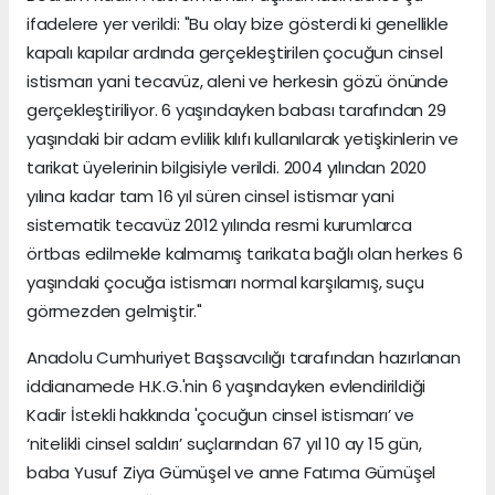
ifadelere yer verildi: "Bu olay bize gösterdi ki genellikle
kapalı kapılar ardında gerçekleştirilen çocuğun cinsel
istismarı yani tecavüz, aleni ve herkesin gözü önünde
gerçekleştiriliyor. 6 yaşındayken babası tarafından 29
yaşındaki bir adam evlilik kılıfı kullanılarak yetişkinlerin ve
tarikat üyelerinin bilgisiyle verildi. 2004 yılından 2020
yılına kadar tam 16 yıl süren cinsel istismar yani
sistematik tecavüz 2012 yılında resmi kurumlarca
örtbas edilmekle kalmamış tarikata bağlı olan herkes 6
yaşındaki çocuğa istismarı normal karşılamış, suçu
görmezden gelmiştir."
Anadolu Cumhuriyet Başsavcılığı tarafından hazırlanan
iddianamede H.K.G.'nin 6 yaşındayken evlendirildiği
Kadir İstekli hakkında 'çocuğun cinsel istismarı’ ve
‘nitelikli cinsel saldırı’ suçlarından 67 yıl 10 ay 15 gün,
baba Yusuf Ziya Gümüşel ve anne Fatıma Gümüşel