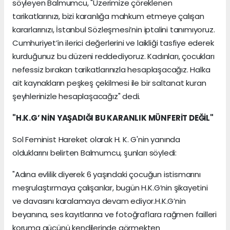
söyleyen Balmumcu, "Üzerimize çöreklenen
tarikatlarınızı, bizi karanlığa mahkum etmeye çalışan
kararlarınızı, İstanbul Sözleşmesi’nin iptalini tanımıyoruz.
Cumhuriyet’in ilerici değerlerini ve laikliği tasfiye ederek
kurduğunuz bu düzeni reddediyoruz. Kadınları, çocukları
nefessiz bırakan tarikatlarınızla hesaplaşacağız. Halka
ait kaynakların peşkeş çekilmesi ile bir saltanat kuran
şeyhlerinizle hesaplaşacağız" dedi.
"H.K.G’ NİN YAŞADIĞI BU KARANLIK MÜNFERİT DEĞİL"
Sol Feminist Hareket olarak H. K. G'nin yanında
olduklarını belirten Balmumcu, şunları söyledi:
"Adına evlilik diyerek 6 yaşındaki çocuğun istismarını
meşrulaştırmaya çalışanlar, bugün H.K.G’nin şikayetini
ve davasını karalamaya devam ediyor.H.K.G’nin
beyanına, ses kayıtlarına ve fotoğraflara rağmen failleri
koruma gücünü kendilerinde görmekten