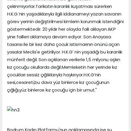
çekinmiyorlar.Tarikatın karanlık kuşatması sürerken
H.K.G.’nin yaşadıklarıyla ilgili iddianameyi yazan savcının
görev yerinin değiştirilmesi kimlerin korunmak istendiğini
göstermektedir. 20 yıldır her olayda faili aklayan AKP
yine failleri aklamaya devam ediyor. Son Anayasa
tasarısı ile bir kez daha çocuk istismarının önünü açan
yasalar Meclis'e getiriliyor. H.K.G’ nin yaşadığı bu karanlık
münferit değil. Son açıklanan verilerle 1,5 milyonu aşkın
kız çocuğu okullarda değil.Memleketin her yerinde kız
çocukları sessiz çığlıklarıyla haykırıyor.H.K.G’nin
sesi,cesareti,bu dava yüz binlerce kız çocuğunun
çığlığı,yüz binlerce kız çocuğu için bir umut."
Bodrum Kadın Platformu'nun açıklamasında ise şu