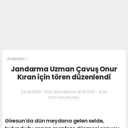
Anasayfa
Jandarma Uzman Çavuş Onur
Kıran için tören düzenlendi
24.08.2020 - 11:04, Güncelleme: 18.05.2021 - 14:25
3713+ kez okundu.
Giresun'da dün meydana gelen selde,