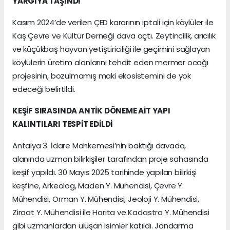
YARGIYA TAŞINDI
Kasım 2024’de verilen ÇED kararının iptali için köylüler ile
Kaş Çevre ve Kültür Derneği dava açtı. Zeytincilik, arıcılık
ve küçükbaş hayvan yetiştiriciliği ile geçimini sağlayan
köylülerin üretim alanlarını tehdit eden mermer ocağı
projesinin, bozulmamış maki ekosistemini de yok
edeceği belirtildi.
KEŞİF SIRASINDA ANTİK DÖNEME AİT YAPI
KALINTILARI TESPİT EDİLDİ
Antalya 3. İdare Mahkemesi’nin baktığı davada,
alanında uzman bilirkişiler tarafından proje sahasında
keşif yapıldı. 30 Mayıs 2025 tarihinde yapılan bilirkişi
keşfine, Arkeolog, Maden Y. Mühendisi, Çevre Y.
Mühendisi, Orman Y. Mühendisi, Jeoloji Y. Mühendisi,
Ziraat Y. Mühendisi ile Harita ve Kadastro Y. Mühendisi
gibi uzmanlardan uluşan isimler katıldı. Jandarma