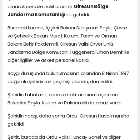
alınarak cenaze nakil aracı ile
Giresun Bölge
Jandarma Komutanlığı
na getirildi.
Buradaki törene, İçişleri Bakanı Süleyman Soylu, Çevre
ve Şehircilik Bakanı Murat Kurum, Tarım ve Orman
Bakanı Bekir Pakdemirli, Giresun Valisi Enver Ünlü,
Jandarma Bölge Komutanı Tuğgeneral Erhan Demir ile
diğer ilgililer ve askeri personel katıldı.
Saygı duruşunda bulunulmasının ardından 8 Nisan 1997
doğumlu şehidin öz geçmişi okundu, dua edildi.
Şehidin tabutuna, cenaze nakil aracına taşınırken
Bakanlar Soylu, Kurum ve Pakdemirli de omuz verdi.
Şehidin naaşı, daha sonra Ordu-Giresun Havalimanı'na
getirildi.
Şehit, burada da Ordu Valisi Tuncay Sonel ve diğer