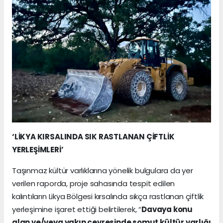
‘LİKYA KIRSALINDA SIK RASTLANAN ÇİFTLİK
YERLEŞİMLERİ’
Taşınmaz kültür varlıklarına yönelik bulgulara da yer
verilen raporda, proje sahasında tespit edilen
kalıntıların Likya Bölgesi kırsalında sıkça rastlanan çiftlik
yerleşimine işaret ettiği belirtilerek, “
Davaya konu
alan ve/veya yakın çevresinde somut kültür varlığı