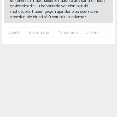
editörlerinin müdahalesi olmadan ajans kanallarından
çekilmektedir. Bu haberlerde yer alan hukuki
muhataplar haberi geçen ajanslar olup sitemiz ve
sitemizin hiç bir editörü sorumlu tutulamaz...
#şehit
#jandarma
#onur kıran
#tören