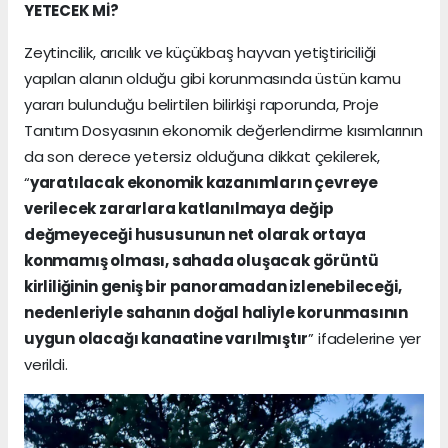
YETECEK Mİ?
Zeytincilik, arıcılık ve küçükbaş hayvan yetiştiriciliği
yapılan alanın olduğu gibi korunmasında üstün kamu
yararı bulunduğu belirtilen bilirkişi raporunda, Proje
Tanıtım Dosyasının ekonomik değerlendirme kısımlarının
da son derece yetersiz olduğuna dikkat çekilerek,
“
yaratılacak ekonomik kazanımların çevreye
verilecek zararlara katlanılmaya değip
değmeyeceği hususunun net olarak ortaya
konmamış olması, sahada oluşacak görüntü
kirliliğinin geniş bir panoramadan izlenebileceği,
nedenleriyle sahanın doğal haliyle korunmasının
uygun olacağı kanaatine varılmıştır
” ifadelerine yer
verildi.