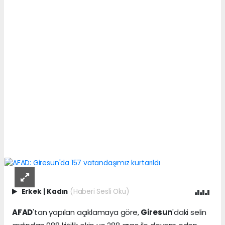
Erkek
|
Kadın
(Haberi Sesli Oku)
AFAD
'tan yapılan açıklamaya göre,
Giresun
'daki selin