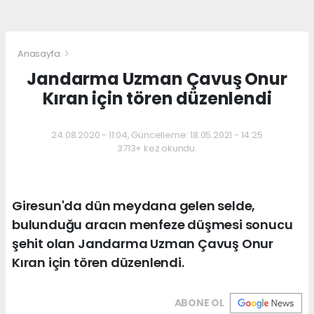
Anasayfa
Jandarma Uzman Çavuş Onur
Kıran için tören düzenlendi
24.08.2020 - 11:04, Güncelleme: 18.05.2021 - 14:25
3713+ kez okundu.
Giresun'da dün meydana gelen selde,
bulunduğu aracın menfeze düşmesi sonucu
şehit olan Jandarma Uzman Çavuş Onur
Kıran için tören düzenlendi.
ABONE OL