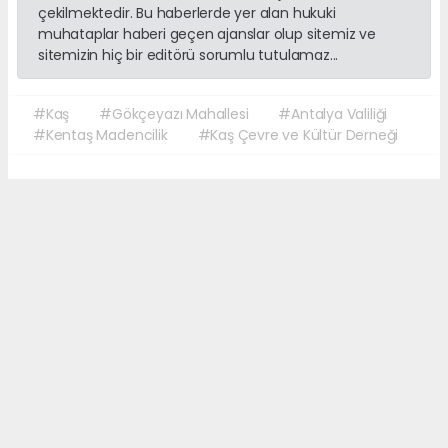
çekilmektedir. Bu haberlerde yer alan hukuki
muhataplar haberi geçen ajanslar olup sitemiz ve
sitemizin hiç bir editörü sorumlu tutulamaz...
#Kaş
#Gökçeyazı Mahallesi
#Antalya Valiliği
#Kentaş Madencilik
#Kaş Çevre ve Kültür Derneği