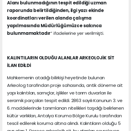
Alanı bulunmadığının tespit edildiği uzman
raporunda belirtildiğinden, ilgi yazı ekinde
koordinatları verilen alanda çalışma
yapılmasında Müdürlüğümüzce sakınca
bulunmamaktadır
” ifadelerine yer verilmişti.
KALINTILARIN OLDUĞU ALANLAR ARKEOLOJİK SİT
İLAN EDİLDİ
Mahkemenin atadığı bilirkişi heyetinde bulunan
Arkeolog tarafından proje sahasında, antik döneme ait
yapı kalıntıları, sarnıçlar, işlikler ve tarım duvarları ile
seramik parçaları tespit edildi. 2863 sayılı Kanunun 3. ve
6. maddelerinde tanımlanan nitelikleri taşıdığı belirlenen
kültür varlıkları, Antalya Koruma Bölge Kurulu tarafından
tescil edilerek koruma altına alındı. Kalıntıların olduğu 5
ayrı alan 1. Derece arkeolojik sit, bu alanları çevreleyen