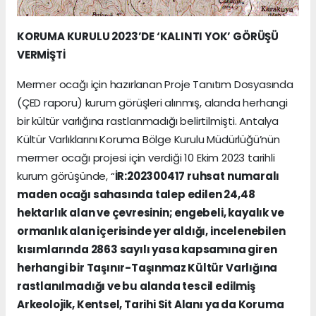
KORUMA KURULU 2023’DE ‘KALINTI YOK’ GÖRÜŞÜ
VERMİŞTİ
Mermer ocağı için hazırlanan Proje Tanıtım Dosyasında
(ÇED raporu) kurum görüşleri alınmış, alanda herhangi
bir kültür varlığına rastlanmadığı belirtilmişti. Antalya
Kültür Varlıklarını Koruma Bölge Kurulu Müdürlüğü’nün
mermer ocağı projesi için verdiği 10 Ekim 2023 tarihli
kurum görüşünde, “
İR:202300417 ruhsat numaralı
maden ocağı sahasında talep edilen 24,48
hektarlık alan ve çevresinin; engebeli, kayalık ve
ormanlık alan içerisinde yer aldığı, incelenebilen
kısımlarında 2863 sayılı yasa kapsamına giren
herhangi bir Taşınır-Taşınmaz Kültür Varlığına
rastlanılmadığı ve bu alanda tescil edilmiş
Arkeolojik, Kentsel, Tarihi Sit Alanı ya da Koruma