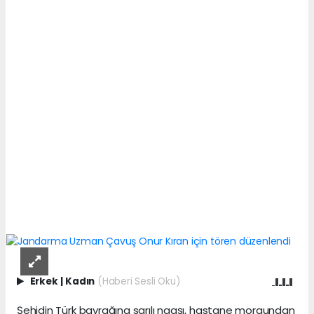
Erkek
|
Kadın
(Haberi Sesli Oku)
Şehidin Türk bayrağına sarılı naaşı, hastane morgundan