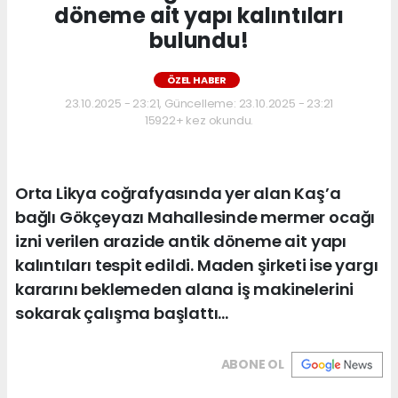
döneme ait yapı kalıntıları
bulundu!
ÖZEL HABER
23.10.2025 - 23:21, Güncelleme: 23.10.2025 - 23:21
15922+ kez okundu.
Orta Likya coğrafyasında yer alan Kaş’a
bağlı Gökçeyazı Mahallesinde mermer ocağı
izni verilen arazide antik döneme ait yapı
kalıntıları tespit edildi. Maden şirketi ise yargı
kararını beklemeden alana iş makinelerini
sokarak çalışma başlattı…
ABONE OL