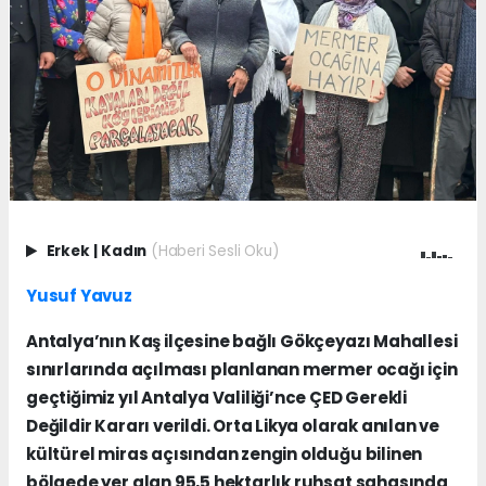
Erkek
|
Kadın
(Haberi Sesli Oku)
Yusuf Yavuz
Antalya’nın Kaş ilçesine bağlı Gökçeyazı Mahallesi
sınırlarında açılması planlanan mermer ocağı için
geçtiğimiz yıl Antalya Valiliği’nce ÇED Gerekli
Değildir Kararı verildi. Orta Likya olarak anılan ve
kültürel miras açısından zengin olduğu bilinen
bölgede yer alan 95,5 hektarlık ruhsat sahasında