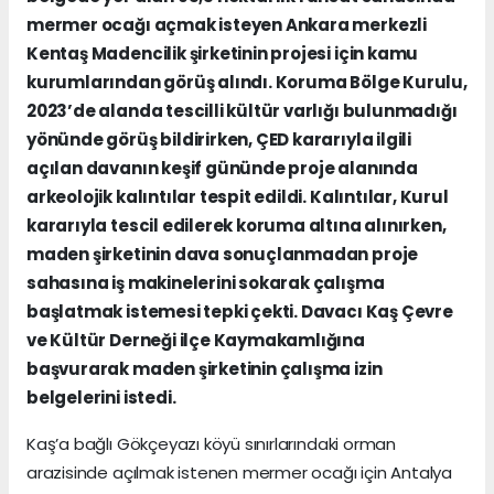
mermer ocağı açmak isteyen Ankara merkezli
Kentaş Madencilik şirketinin projesi için kamu
kurumlarından görüş alındı. Koruma Bölge Kurulu,
2023’de alanda tescilli kültür varlığı bulunmadığı
yönünde görüş bildirirken, ÇED kararıyla ilgili
açılan davanın keşif gününde proje alanında
arkeolojik kalıntılar tespit edildi. Kalıntılar, Kurul
kararıyla tescil edilerek koruma altına alınırken,
maden şirketinin dava sonuçlanmadan proje
sahasına iş makinelerini sokarak çalışma
başlatmak istemesi tepki çekti. Davacı Kaş Çevre
ve Kültür Derneği ilçe Kaymakamlığına
başvurarak maden şirketinin çalışma izin
belgelerini istedi.
Kaş’a bağlı Gökçeyazı köyü sınırlarındaki orman
arazisinde açılmak istenen mermer ocağı için Antalya