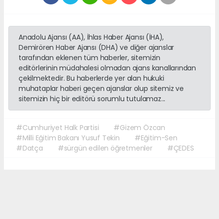
Anadolu Ajansı (AA), İhlas Haber Ajansı (İHA),
Demirören Haber Ajansı (DHA) ve diğer ajanslar
tarafından eklenen tüm haberler, sitemizin
editörlerinin müdahalesi olmadan ajans kanallarından
çekilmektedir. Bu haberlerde yer alan hukuki
muhataplar haberi geçen ajanslar olup sitemiz ve
sitemizin hiç bir editörü sorumlu tutulamaz...
#Cumhuriyet Halk Partisi
#Gizem Özcan
#Milli Eğitim Bakanı Yusuf Tekin
#Eğitim-Sen
#Datça
#sürgün edilen öğretmenler
#ÇEDES