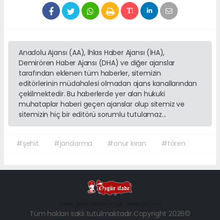
Anadolu Ajansı (AA), İhlas Haber Ajansı (İHA),
Demirören Haber Ajansı (DHA) ve diğer ajanslar
tarafından eklenen tüm haberler, sitemizin
editörlerinin müdahalesi olmadan ajans kanallarından
çekilmektedir. Bu haberlerde yer alan hukuki
muhataplar haberi geçen ajanslar olup sitemiz ve
sitemizin hiç bir editörü sorumlu tutulamaz...
#şehit
#jandarma
#onur kıran
#tören
haber paketi
haber scripti
haber yazılımı
Tüm hakları saklı tutulmaktadır.Copyright 2026©