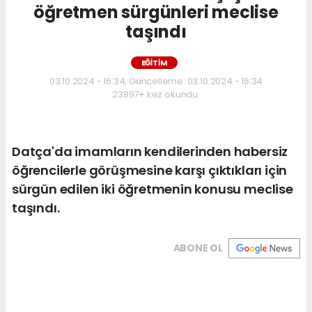
öğretmen sürgünleri meclise
taşındı
EĞİTİM
03.10.2024 - 16:34, Güncelleme: 03.10.2024 - 16:34
23897+ kez okundu.
Datça'da imamların kendilerinden habersiz
öğrencilerle görüşmesine karşı çıktıkları için
sürgün edilen iki öğretmenin konusu meclise
taşındı.
ABONE OL