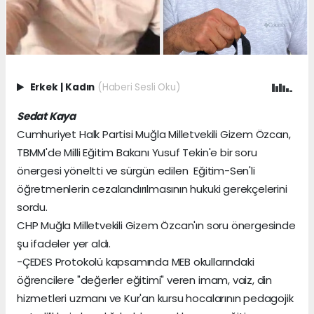
Erkek
|
Kadın
(Haberi Sesli Oku)
Sedat Kaya
Cumhuriyet Halk Partisi Muğla Milletvekili Gizem Özcan,
TBMM'de Milli Eğitim Bakanı Yusuf Tekin'e bir soru
önergesi yöneltti ve sürgün edilen Eğitim-Sen'li
öğretmenlerin cezalandırılmasının hukuki gerekçelerini
sordu.
CHP Muğla Milletvekili Gizem Özcan'ın soru önergesinde
şu ifadeler yer aldı.
-ÇEDES Protokolü kapsamında MEB okullarındaki
öğrencilere "değerler eğitimi" veren imam, vaiz, din
hizmetleri uzmanı ve Kur'an kursu hocalarının pedagojik