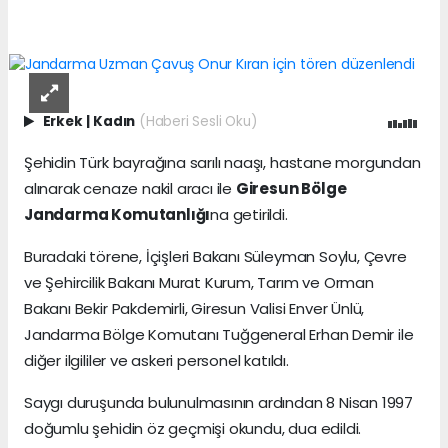
Erkek
|
Kadın
(Haberi Sesli Oku)
Şehidin Türk bayrağına sarılı naaşı, hastane morgundan
alınarak cenaze nakil aracı ile
Giresun Bölge
Jandarma Komutanlığı
na getirildi.
Buradaki törene, İçişleri Bakanı Süleyman Soylu, Çevre
ve Şehircilik Bakanı Murat Kurum, Tarım ve Orman
Bakanı Bekir Pakdemirli, Giresun Valisi Enver Ünlü,
Jandarma Bölge Komutanı Tuğgeneral Erhan Demir ile
diğer ilgililer ve askeri personel katıldı.
Saygı duruşunda bulunulmasının ardından 8 Nisan 1997
doğumlu şehidin öz geçmişi okundu, dua edildi.