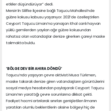
etkiler düşündürüyor” dedi.
Mersin’in Silifke ilçesine bağlı Taşucu Mahallesi’nde
gübre kokusu kabusu yaşanıyor. 2021’de özelleştirilen
Ceyport Taşucu Limanı’na yanaşan ithal canlı hayvan
yüklü gemilerden yayılan ağır gübre kokusundan
rahatsız olan vatandaşlar denize girerken çareyi maske
takmakta buldu.
‘BÖLGE DEV BİR AHIRA DÖNDÜ’
Taşucu’nda yaşayan çevre aktivisti Musa Türkmen,
maske takarak denize giren vatandaşların görüntülerini
sosyal medya hesabından paylaşarak Ceyport Taşucu
Limanı’nın yarattığı çevre sorunlarına dikkat çekti.
Faaliyet hacmi artırılarak sınırları genişletilen limanın
yaratılan olumlu beklentilerin aksine bölgeyi hiç de