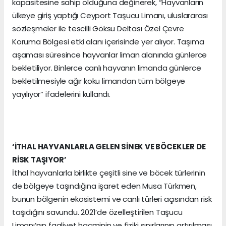
kapasitesine sahip olduğuna değinerek, “Hayvanların
ülkeye giriş yaptığı Ceyport Taşucu Limanı, uluslararası
sözleşmeler ile tescilli Göksu Deltası Özel Çevre
Koruma Bölgesi etki alanı içerisinde yer alıyor. Taşıma
aşaması süresince hayvanlar liman alanında günlerce
bekletiliyor. Binlerce canlı hayvanın limanda günlerce
bekletilmesiyle ağır koku limandan tüm bölgeye
yayılıyor” ifadelerini kullandı.
‘İTHAL HAYVANLARLA GELEN SİNEK VE BÖCEKLER DE
RİSK TAŞIYOR’
İthal hayvanlarla birlikte çeşitli sine ve böcek türlerinin
de bölgeye taşındığına işaret eden Musa Türkmen,
bunun bölgenin ekosistemi ve canlı türleri açısından risk
taşıdığını savundu. 2021’de özelleştirilen Taşucu
Limanı’nın faaliyet hacminin ve fiziki sınırlarının artırılması