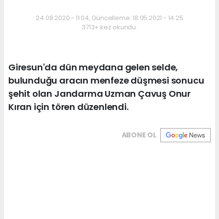
24.08.2020 - 11:04, Güncelleme: 18.05.2021 - 14:25
3713+ kez okundu.
Giresun'da dün meydana gelen selde,
bulunduğu aracın menfeze düşmesi sonucu
şehit olan Jandarma Uzman Çavuş Onur
Kıran için tören düzenlendi.
ABONE OL