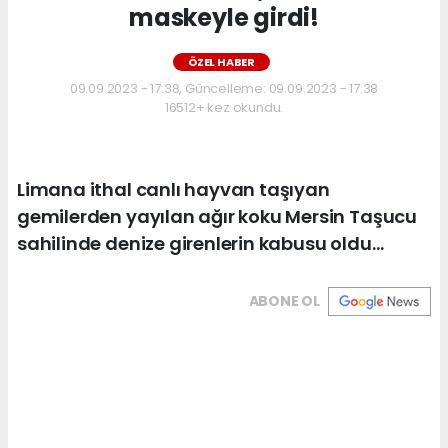
maskeyle girdi!
ÖZEL HABER
09.09.2023 - 17:38, Güncelleme: 09.09.2023 - 17:38
16512+ kez okundu.
Limana ithal canlı hayvan taşıyan
gemilerden yayılan ağır koku Mersin Taşucu
sahilinde denize girenlerin kabusu oldu…
ABONE OL