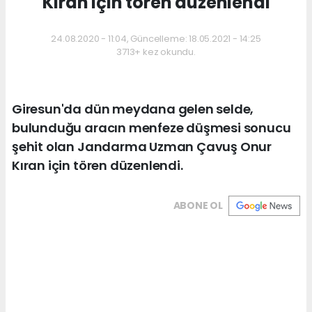
Kıran için tören düzenlendi
24.08.2020 - 11:04, Güncelleme: 18.05.2021 - 14:25
3713+ kez okundu.
Giresun'da dün meydana gelen selde,
bulunduğu aracın menfeze düşmesi sonucu
şehit olan Jandarma Uzman Çavuş Onur
Kıran için tören düzenlendi.
ABONE OL