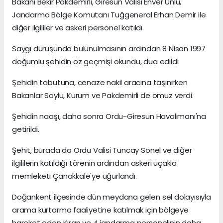
Bakanı Bekir Pakdemirli, Giresun Valisi Enver Ünlü,
Jandarma Bölge Komutanı Tuğgeneral Erhan Demir ile
diğer ilgililer ve askeri personel katıldı.
Saygı duruşunda bulunulmasının ardından 8 Nisan 1997
doğumlu şehidin öz geçmişi okundu, dua edildi.
Şehidin tabutuna, cenaze nakil aracına taşınırken
Bakanlar Soylu, Kurum ve Pakdemirli de omuz verdi.
Şehidin naaşı, daha sonra Ordu-Giresun Havalimanı'na
getirildi.
Şehit, burada da Ordu Valisi Tuncay Sonel ve diğer
ilgililerin katıldığı törenin ardından askeri uçakla
memleketi Çanakkale'ye uğurlandı.
Doğankent ilçesinde dün meydana gelen sel dolayısıyla
arama kurtarma faaliyetine katılmak için bölgeye
hareket eden Kıran ve 4 jandarma personelinin daha