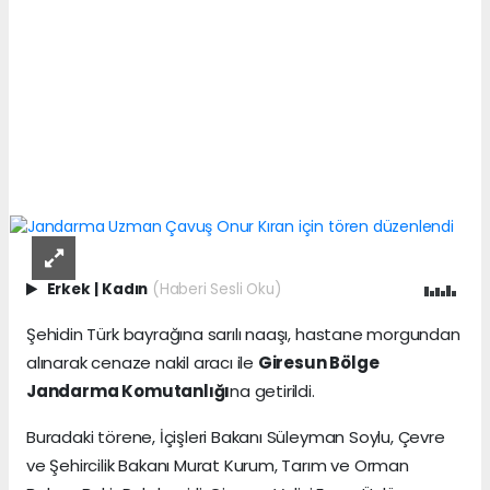
Erkek
|
Kadın
(Haberi Sesli Oku)
Şehidin Türk bayrağına sarılı naaşı, hastane morgundan
alınarak cenaze nakil aracı ile
Giresun Bölge
Jandarma Komutanlığı
na getirildi.
Buradaki törene, İçişleri Bakanı Süleyman Soylu, Çevre
ve Şehircilik Bakanı Murat Kurum, Tarım ve Orman