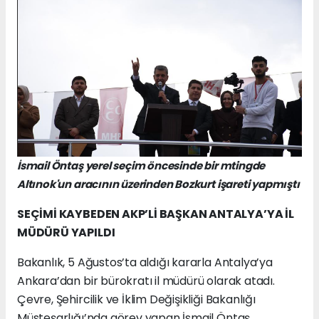
İsmail Öntaş yerel seçim öncesinde bir mtingde
Altınok'un aracının üzerinden Bozkurt işareti yapmıştı
SEÇİMİ KAYBEDEN AKP’Lİ BAŞKAN ANTALYA’YA İL
MÜDÜRÜ YAPILDI
Bakanlık, 5 Ağustos’ta aldığı kararla Antalya’ya
Ankara’dan bir bürokratı il müdürü olarak atadı.
Çevre, Şehircilik ve İklim Değişikliği Bakanlığı
Müsteşarlığı’nda görev yapan İsmail Öntaş,