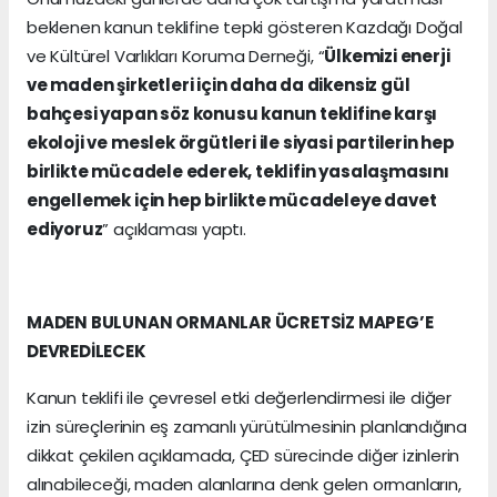
beklenen kanun teklifine tepki gösteren Kazdağı Doğal
ve Kültürel Varlıkları Koruma Derneği, “
Ülkemizi enerji
ve maden şirketleri için daha da dikensiz gül
bahçesi yapan söz konusu kanun teklifine karşı
ekoloji ve meslek örgütleri ile siyasi partilerin hep
birlikte mücadele ederek, teklifin yasalaşmasını
engellemek için hep birlikte mücadeleye davet
ediyoruz
” açıklaması yaptı.
MADEN BULUNAN ORMANLAR ÜCRETSİZ MAPEG’E
DEVREDİLECEK
Kanun teklifi ile çevresel etki değerlendirmesi ile diğer
izin süreçlerinin eş zamanlı yürütülmesinin planlandığına
dikkat çekilen açıklamada, ÇED sürecinde diğer izinlerin
alınabileceği, maden alanlarına denk gelen ormanların,