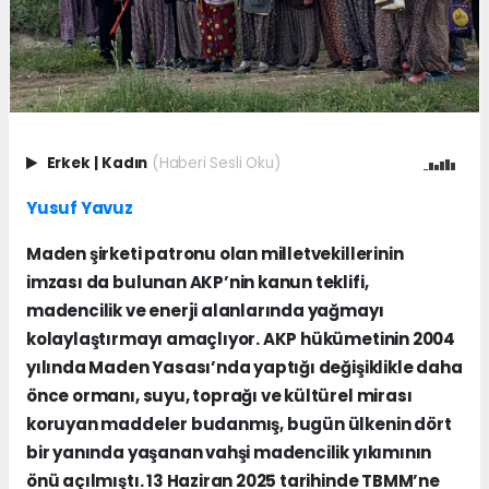
Erkek
|
Kadın
(Haberi Sesli Oku)
Yusuf Yavuz
Maden şirketi patronu olan milletvekillerinin
imzası da bulunan AKP’nin kanun teklifi,
madencilik ve enerji alanlarında yağmayı
kolaylaştırmayı amaçlıyor. AKP hükümetinin 2004
yılında Maden Yasası’nda yaptığı değişiklikle daha
önce ormanı, suyu, toprağı ve kültürel mirası
koruyan maddeler budanmış, bugün ülkenin dört
bir yanında yaşanan vahşi madencilik yıkımının
önü açılmıştı. 13 Haziran 2025 tarihinde TBMM’ne