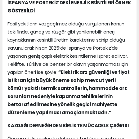
İSPANYA VE PORTEKİZ’DEKİ ENERJİ KESİNTİLERİ ÖRNEK
GÖSTERİLDİ
Fosil yakıtların vazgeçilmez olduğu vurgulanan kanun
teklifinde, güneş ve rüzgâr gibi yenilenebilir enerji
kaynaklarının kesintili üretim karakterine sahip olduğu
savunularak Nisan 2025’de İspanya ve Portekiz’de
yaşanan geniş çaplı elektrik kesintilerine işaret ediliyor.
Teklifte, Türkiye’de benzer bir olayın yaşanmaması için
yapılan öneri ise şöyle:
“Elektrik arz güvenliği ve fiyat
istikran için büyük öneme sahip mevcut yerli
kömür yakıtlı termik santrallerin, hammadde arz
sorunları nedeniyle kapanma tehlikelerinin
bertaraf edilmesine yönelik geçici mahiyette
düzenleme yapılması amaçlanmaktadır.”
KAZDAĞI DERNEĞİNDEN BİRLİKTE MÜCADELE ÇAĞRISI
Önümüzdeki günlerde daha çok tartışma yaratması