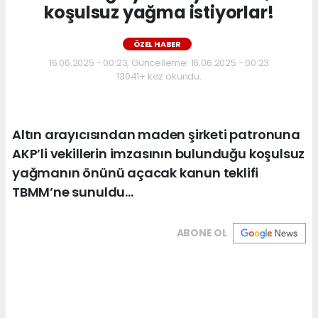
koşulsuz yağma istiyorlar!
ÖZEL HABER
16.06.2025 - 00:23, Güncelleme: 16.06.2025 - 00:23
13041+ kez okundu.
Altın arayıcısından maden şirketi patronuna
AKP’li vekillerin imzasının bulunduğu koşulsuz
yağmanın önünü açacak kanun teklifi
TBMM’ne sunuldu…
ABONE OL