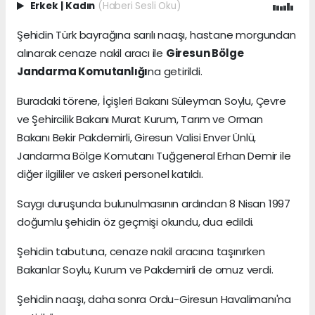
Erkek
|
Kadın
(Haberi Sesli Oku)
Şehidin Türk bayrağına sarılı naaşı, hastane morgundan
alınarak cenaze nakil aracı ile
Giresun Bölge
Jandarma Komutanlığı
na getirildi.
Buradaki törene, İçişleri Bakanı Süleyman Soylu, Çevre
ve Şehircilik Bakanı Murat Kurum, Tarım ve Orman
Bakanı Bekir Pakdemirli, Giresun Valisi Enver Ünlü,
Jandarma Bölge Komutanı Tuğgeneral Erhan Demir ile
diğer ilgililer ve askeri personel katıldı.
Saygı duruşunda bulunulmasının ardından 8 Nisan 1997
doğumlu şehidin öz geçmişi okundu, dua edildi.
Şehidin tabutuna, cenaze nakil aracına taşınırken
Bakanlar Soylu, Kurum ve Pakdemirli de omuz verdi.
Şehidin naaşı, daha sonra Ordu-Giresun Havalimanı'na