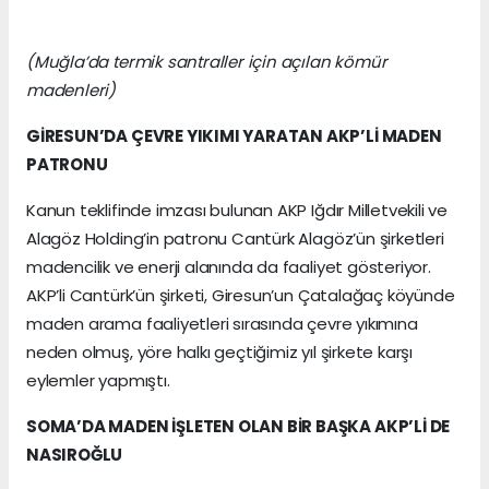
(Muğla’da termik santraller için açılan kömür
madenleri)
GİRESUN’DA ÇEVRE YIKIMI YARATAN AKP’Lİ MADEN
PATRONU
Kanun teklifinde imzası bulunan AKP Iğdır Milletvekili ve
Alagöz Holding’in patronu Cantürk Alagöz’ün şirketleri
madencilik ve enerji alanında da faaliyet gösteriyor.
AKP’li Cantürk’ün şirketi, Giresun’un Çatalağaç köyünde
maden arama faaliyetleri sırasında çevre yıkımına
neden olmuş, yöre halkı geçtiğimiz yıl şirkete karşı
eylemler yapmıştı.
SOMA’DA MADEN İŞLETEN OLAN BİR BAŞKA AKP’Lİ DE
NASIROĞLU