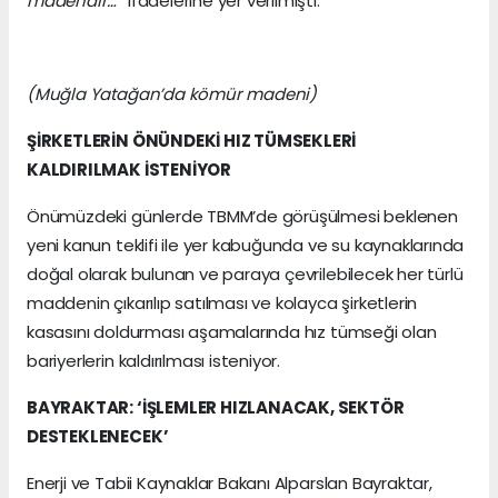
madendir…”
ifadelerine yer verilmişti.
(Muğla Yatağan’da kömür madeni)
ŞİRKETLERİN ÖNÜNDEKİ HIZ TÜMSEKLERİ
KALDIRILMAK İSTENİYOR
Önümüzdeki günlerde TBMM’de görüşülmesi beklenen
yeni kanun teklifi ile yer kabuğunda ve su kaynaklarında
doğal olarak bulunan ve paraya çevrilebilecek her türlü
maddenin çıkarılıp satılması ve kolayca şirketlerin
kasasını doldurması aşamalarında hız tümseği olan
bariyerlerin kaldırılması isteniyor.
BAYRAKTAR: ‘İŞLEMLER HIZLANACAK, SEKTÖR
DESTEKLENECEK’
Enerji ve Tabii Kaynaklar Bakanı Alparslan Bayraktar,