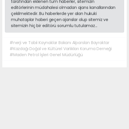
tarafından eklenen tüm haberler, sitemizin
editörlerinin müdahalesi olmadan ajans kanallarından
çekilmektedir. Bu haberlerde yer alan hukuki
muhataplar haberi geçen ajanslar olup sitemiz ve
sitemizin hiç bir editörü sorumlu tutulamaz...
#nerji ve Tabii Kaynaklar Bakanı Alparslan Bayraktar
#Kazdağı Doğal ve Kültürel Varlıkları Koruma Derneği
#Maden Petrol İşleri Genel Müdürlüğü