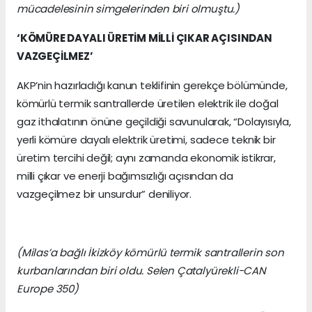
mücadelesinin simgelerinden biri olmuştu.)
‘KÖMÜRE DAYALI ÜRETİM MİLLİ ÇIKAR AÇISINDAN
VAZGEÇİLMEZ’
AKP’nin hazırladığı kanun teklifinin gerekçe bölümünde,
kömürlü termik santrallerde üretilen elektrik ile doğal
gaz ithalatının önüne geçildiği savunularak, “Dolayısıyla,
yerli kömüre dayalı elektrik üretimi, sadece teknik bir
üretim tercihi değil; aynı zamanda ekonomik istikrar,
milli çıkar ve enerji bağımsızlığı açısından da
vazgeçilmez bir unsurdur” deniliyor.
(Milas’a bağlı İkizköy kömürlü termik santrallerin son
kurbanlarından biri oldu. Selen Çatalyürekli-CAN
Europe 350)