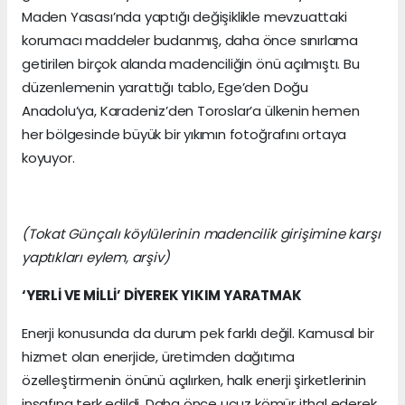
Maden Yasası’nda yaptığı değişiklikle mevzuattaki
korumacı maddeler budanmış, daha önce sınırlama
getirilen birçok alanda madenciliğin önü açılmıştı. Bu
düzenlemenin yarattığı tablo, Ege’den Doğu
Anadolu’ya, Karadeniz’den Toroslar’a ülkenin hemen
her bölgesinde büyük bir yıkımın fotoğrafını ortaya
koyuyor.
(Tokat Günçalı köylülerinin madencilik girişimine karşı
yaptıkları eylem, arşiv)
‘YERLİ VE MİLLİ’ DİYEREK YIKIM YARATMAK
Enerji konusunda da durum pek farklı değil. Kamusal bir
hizmet olan enerjide, üretimden dağıtıma
özelleştirmenin önünü açılırken, halk enerji şirketlerinin
insafına terk edildi. Daha önce ucuz kömür ithal ederek