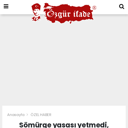
Anasayfa
ÖZEL HABER
Sömürge yasası yetmedi,