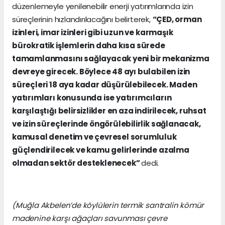
düzenlemeyle yenilenebilir enerji yatırımlarında izin
süreçlerinin hızlandırılacağını belirterek,
“
ÇED, orman
izinleri, imar izinleri gibi uzun ve karmaşık
bürokratik işlemlerin daha kısa sürede
tamamlanmasını sağlayacak yeni bir mekanizma
devreye girecek. Böylece 48 ayı bulabilen izin
süreçleri 18 aya kadar düşürülebilecek. Maden
yatırımları konusunda ise yatırımcıların
karşılaştığı belirsizlikler en aza indirilecek, ruhsat
ve izin süreçlerinde öngörülebilirlik sağlanacak,
kamusal denetim ve çevresel sorumluluk
güçlendirilecek ve kamu gelirlerinde azalma
olmadan sektör desteklenecek”
dedi.
(Muğla Akbelen’de köylülerin termik santralin kömür
madenine karşı ağaçları savunması çevre