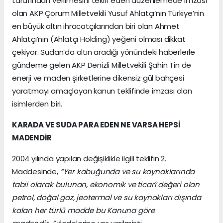
tarafından verilmesini teklif eden düzenlemede imzası
olan AKP Çorum Milletvekili Yusuf Ahlatçı’nın Türkiye’nin
en büyük altın ihracatçılarından biri olan Ahmet
Ahlatçı’nın (Ahlatçı Holding) yeğeni olması dikkat
çekiyor. Sudan’da altın aradığı yönündeki haberlerle
gündeme gelen AKP Denizli Milletvekili Şahin Tin de
enerji ve maden şirketlerine dikensiz gül bahçesi
yaratmayı amaçlayan kanun teklifinde imzası olan
isimlerden biri.
KARADA VE SUDA PARA EDEN NE VARSA HEPSİ
MADENDİR
2004 yılında yapılan değişiklikle ilgili teklifin 2.
Maddesinde,
“Yer kabuğunda ve su kaynaklarında
tabii olarak bulunan, ekonomik ve ticarî değeri olan
petrol, doğal gaz, jeotermal ve su kaynakları dışında
kalan her türlü madde bu Kanuna göre