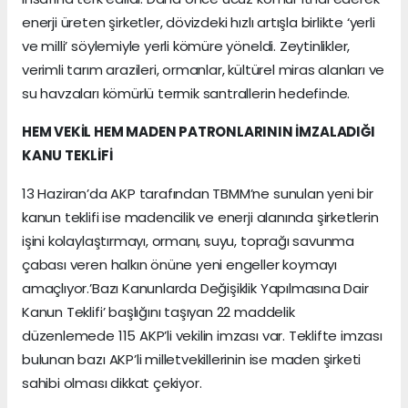
enerji üreten şirketler, dövizdeki hızlı artışla birlikte ‘yerli
ve milli’ söylemiyle yerli kömüre yöneldi. Zeytinlikler,
verimli tarım arazileri, ormanlar, kültürel miras alanları ve
su havzaları kömürlü termik santrallerin hedefinde.
HEM VEKİL HEM MADEN PATRONLARININ İMZALADIĞI
KANU TEKLİFİ
13 Haziran’da AKP tarafından TBMM’ne sunulan yeni bir
kanun teklifi ise madencilik ve enerji alanında şirketlerin
işini kolaylaştırmayı, ormanı, suyu, toprağı savunma
çabası veren halkın önüne yeni engeller koymayı
amaçlıyor.’Bazı Kanunlarda Değişiklik Yapılmasına Dair
Kanun Teklifi’ başlığını taşıyan 22 maddelik
düzenlemede 115 AKP’li vekilin imzası var. Teklifte imzası
bulunan bazı AKP’li milletvekillerinin ise maden şirketi
sahibi olması dikkat çekiyor.