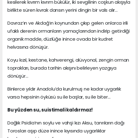
kesilerek kıvrım kıvrım bükülür, iki sevgilinin coşkun akışıyla
birlikte süren kıvrak dansın yerini dingin bir vals alır…
Davraz’ın ve Akdağ’ın koynundan çıkıp gelen onlarca irili
ufaklı derenin ormanların yamaçlarından indirip getirdiği
organik madde, düzlüğe inince ovada bir kudret
helvasına dönüşür.
Koyu kızıl, kestane, kahverengi, alüvyonal, zengin orman
toprakları, burada tarihin akışını belirleyen yazgıya
dönüşür…
Binlerce yıldır Anadolu’da kurulmuş ne kadar uygarlık
varsa hepsinin öyküsü su ile başlar, su ile biter…
Bu yüzden su, suistimali kaldırmaz!
Dağlık Psidia’nın soylu ve vahşi kızı Aksu, tanrıların dağı
Torosları aşıp düze inince kıyısında uygarlıklar