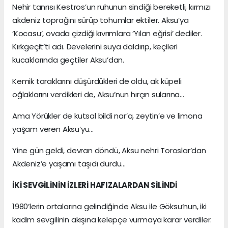
Nehir tanrısı Kestros’un ruhunun sindiği bereketli, kırmızı
akdeniz toprağını sürüp tohumlar ektiler. Aksu’ya
‘Kocasu’, ovada çizdiği kıvrımlara ‘Yılan eğrisi’ dediler.
Kırkgeçit’ti adı. Develerini suya daldırıp, keçileri
kucaklarında geçtiler Aksu’dan.
Kemik taraklarını düşürdükleri de oldu, ak küpeli
oğlaklarını verdikleri de, Aksu’nun hırçın sularına…
Ama Yörükler de kutsal bildi nar’a, zeytin’e ve limona
yaşam veren Aksu’yu…
Yine gün geldi, devran döndü, Aksu nehri Toroslar’dan
Akdeniz’e yaşamı taşıdı durdu…
İKİ SEVGİLİNİN İZLERİ HAFIZALARDAN SİLİNDİ
1980’lerin ortalarına gelindiğinde Aksu ile Göksu’nun, iki
kadim sevgilinin akışına kelepçe vurmaya karar verdiler.