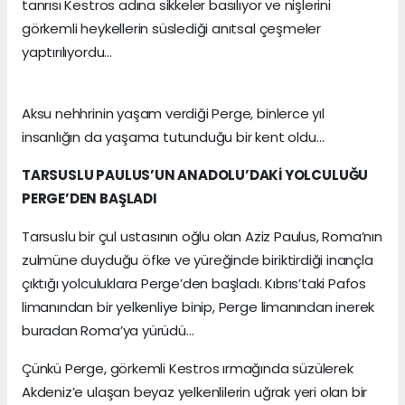
tanrısı Kestros adına sikkeler basılıyor ve nişlerini
görkemli heykellerin süslediği anıtsal çeşmeler
yaptırılıyordu…
Aksu nehhrinin yaşam verdiği Perge, binlerce yıl
insanlığın da yaşama tutunduğu bir kent oldu…
TARSUSLU PAULUS’UN ANADOLU’DAKİ YOLCULUĞU
PERGE’DEN BAŞLADI
Tarsuslu bir çul ustasının oğlu olan Aziz Paulus, Roma’nın
zulmüne duyduğu öfke ve yüreğinde biriktirdiği inançla
çıktığı yolculuklara Perge’den başladı. Kıbrıs’taki Pafos
limanından bir yelkenliye binip, Perge limanından inerek
buradan Roma’ya yürüdü…
Çünkü Perge, görkemli Kestros ırmağında süzülerek
Akdeniz’e ulaşan beyaz yelkenlilerin uğrak yeri olan bir