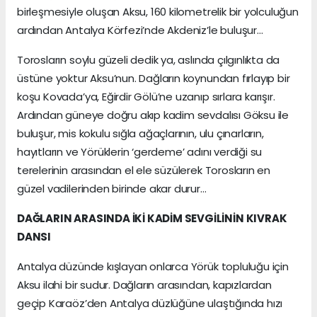
birleşmesiyle oluşan Aksu, 160 kilometrelik bir yolculuğun
ardından Antalya Körfezi’nde Akdeniz’le buluşur…
Torosların soylu güzeli dedik ya, aslında çılgınlıkta da
üstüne yoktur Aksu’nun. Dağların koynundan fırlayıp bir
koşu Kovada’ya, Eğirdir Gölü’ne uzanıp sırlara karışır.
Ardından güneye doğru akıp kadim sevdalısı Göksu ile
buluşur, mis kokulu sığla ağaçlarının, ulu çınarların,
hayıtların ve Yörüklerin ‘gerdeme’ adını verdiği su
terelerinin arasından el ele süzülerek Torosların en
güzel vadilerinden birinde akar durur…
DAĞLARIN ARASINDA İKİ KADİM SEVGİLİNİN KIVRAK
DANSI
Antalya düzünde kışlayan onlarca Yörük topluluğu için
Aksu ilahi bir sudur. Dağların arasından, kapızlardan
geçip Karaöz’den Antalya düzlüğüne ulaştığında hızı