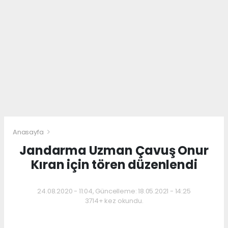
Anasayfa
Jandarma Uzman Çavuş Onur
Kıran için tören düzenlendi
24.08.2020 - 11:04, Güncelleme: 18.05.2021 - 14:25
3714+ kez okundu.