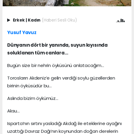
Erkek
|
Kadın
(Haberi Sesli Oku)
Yusuf Yavuz
Dünyanın dört bir yanında, suyun kıyısında
soluklanan tüm canlara…
Bugün size bir nehrin öyküsünü anlatacağım…
Torosların Akdeniz’e gelin verdiği soylu güzellerden
birinin öyküsüdür bu…
Aslında bizim öykümüz…
Aksu…
Isparta’nın sırtını yasladığı Akdağ ile eteklerine ayağını
uzattığı Davraz Dağı’nın koynundan doğan derelerin