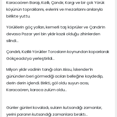
Karacaören Barajı, Kızıllı, Çandır, Kargı ve bir çok Yörük
köyünün topraklarını, evlerini ve mezarlarını anılarıyla
birlikte yuttu.
Yörüklerin göç yolları, kemerli taş köprüler ve Çandır’ın
devasa Pazar yeri bin yıldır kazılı olduğu zihinlerden
silindi…
Çandırlı, Kızıllılı Yörükler Torosların koynundan koparılarak
Gökçeada’ya yerleştirildi…
Milyon yıldır vadinin tanığı olan Aksu, İskender’in
gününden beri görmediği acıları belleğine kaydedip,
derin derin içlendi. Birikti, göl oldu suyun acısı,
Karacaören, karaca zulüm oldu…
Günler günleri kovaladı, suların kutsandığı zamanlar,
yerini paranın kutsandığı zamanlara bıraktı…