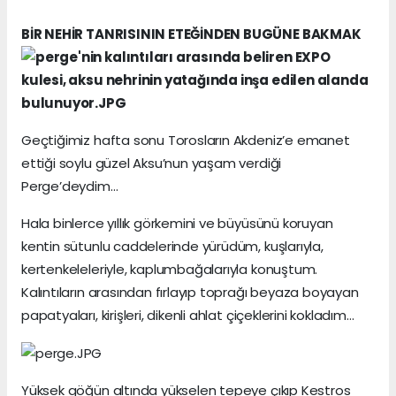
BİR NEHİR TANRISININ ETEĞİNDEN BUGÜNE BAKMAK
Geçtiğimiz hafta sonu Torosların Akdeniz’e emanet
ettiği soylu güzel Aksu’nun yaşam verdiği
Perge’deydim…
Hala binlerce yıllık görkemini ve büyüsünü koruyan
kentin sütunlu caddelerinde yürüdüm, kuşlarıyla,
kertenkeleleriyle, kaplumbağalarıyla konuştum.
Kalıntıların arasından fırlayıp toprağı beyaza boyayan
papatyaları, kirişleri, dikenli ahlat çiçeklerini kokladım…
Yüksek göğün altında yükselen tepeye çıkıp Kestros