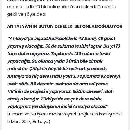
emanet edildiği bir bakan Aksu’nun bulunduğu kente
geldi ve şöyle dedi:
ANTALYA’NIN BÜTÜN DERELERİ BETONLA BOĞULUYOR
“Antalya’ya inşaat halindekilerle 42 baraj, 48 gölet
yapmış olacağız. 52 de sulama tesisini açtık. Bu yıl 13
tane daha açıyoruz. Toplamda 130 sulama tesisi
yapacağız. Su olunca yılda 3 ürün bile almak
mümkün. Çiftçinin büyük bir gelir artışı olacak.
Antalya’da hiç dere ıslahı yoktu. Toplamda 82 dereyi
ıslah ettik. 110 derenin ıslahına devam ediyoruz.
118’inin de projesini yapıyoruz. Bütün dereleri ıslah
etmiş olacağız. Türkiye’de en çok dere ıslahı
yaptığımız yer dünyanın incisi Antalya olacak.
”
(Orman ve Su İşleri Bakanı Veysel Eroğlu’nun konuşması.
5 Mart 2017, Antalya)