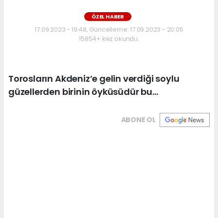
ÖZEL HABER
17.09.2023 - 19:48, Güncelleme: 17.09.2023 - 20:05
15854+ kez okundu.
Torosların Akdeniz’e gelin verdiği soylu
güzellerden birinin öyküsüdür bu…
ABONE OL