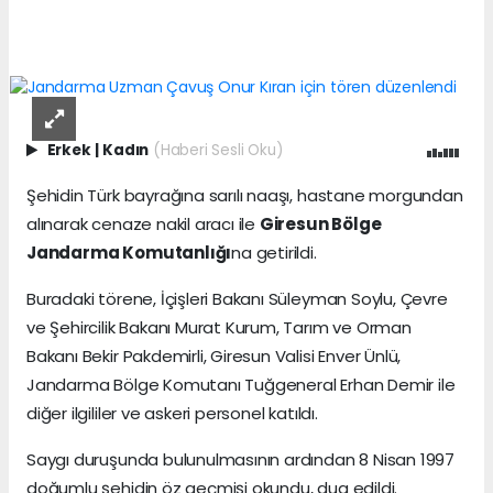
Erkek
|
Kadın
(Haberi Sesli Oku)
Şehidin Türk bayrağına sarılı naaşı, hastane morgundan
alınarak cenaze nakil aracı ile
Giresun Bölge
Jandarma Komutanlığı
na getirildi.
Buradaki törene, İçişleri Bakanı Süleyman Soylu, Çevre
ve Şehircilik Bakanı Murat Kurum, Tarım ve Orman
Bakanı Bekir Pakdemirli, Giresun Valisi Enver Ünlü,
Jandarma Bölge Komutanı Tuğgeneral Erhan Demir ile
diğer ilgililer ve askeri personel katıldı.
Saygı duruşunda bulunulmasının ardından 8 Nisan 1997
doğumlu şehidin öz geçmişi okundu, dua edildi.