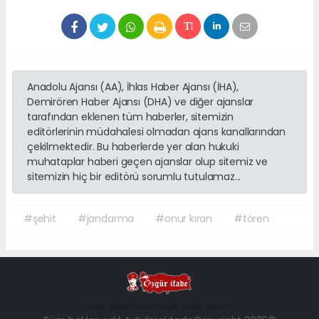
Anadolu Ajansı (AA), İhlas Haber Ajansı (İHA),
Demirören Haber Ajansı (DHA) ve diğer ajanslar
tarafından eklenen tüm haberler, sitemizin
editörlerinin müdahalesi olmadan ajans kanallarından
çekilmektedir. Bu haberlerde yer alan hukuki
muhataplar haberi geçen ajanslar olup sitemiz ve
sitemizin hiç bir editörü sorumlu tutulamaz...
#şehit
#jandarma
#onur kıran
#tören
haber paketi
haber scripti
haber yazılımı