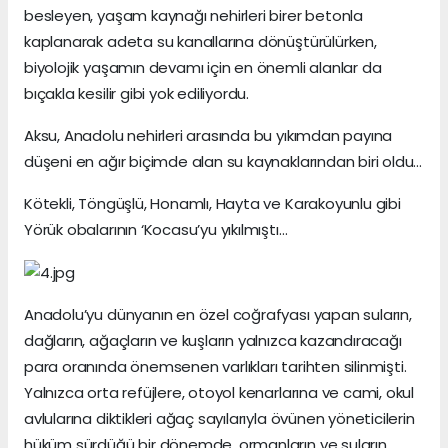
besleyen, yaşam kaynağı nehirleri birer betonla
kaplanarak adeta su kanallarına dönüştürülürken,
biyolojik yaşamın devamı için en önemli alanlar da
bıçakla kesilir gibi yok ediliyordu.
Aksu, Anadolu nehirleri arasında bu yıkımdan payına
düşeni en ağır biçimde alan su kaynaklarından biri oldu…
Kötekli, Töngüşlü, Honamlı, Hayta ve Karakoyunlu gibi
Yörük obalarının ‘Kocasu’yu yıkılmıştı…
Anadolu’yu dünyanın en özel coğrafyası yapan suların,
dağların, ağaçların ve kuşların yalnızca kazandıracağı
para oranında önemsenen varlıkları tarihten silinmişti.
Yalnızca orta refüjlere, otoyol kenarlarına ve cami, okul
avlularına diktikleri ağaç sayılarıyla övünen yöneticilerin
hüküm sürdüğü bir dönemde, ormanların ve suların