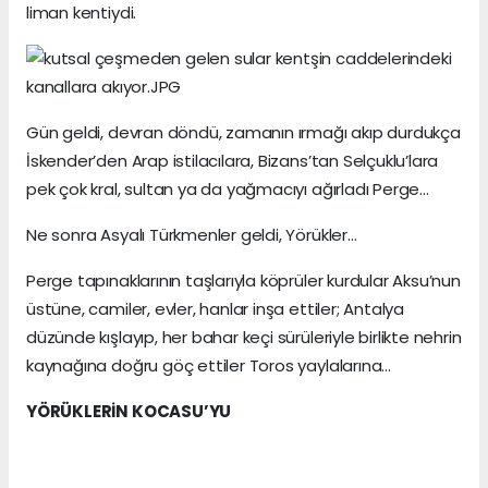
liman kentiydi.
Gün geldi, devran döndü, zamanın ırmağı akıp durdukça
İskender’den Arap istilacılara, Bizans’tan Selçuklu’lara
pek çok kral, sultan ya da yağmacıyı ağırladı Perge…
Ne sonra Asyalı Türkmenler geldi, Yörükler…
Perge tapınaklarının taşlarıyla köprüler kurdular Aksu’nun
üstüne, camiler, evler, hanlar inşa ettiler; Antalya
düzünde kışlayıp, her bahar keçi sürüleriyle birlikte nehrin
kaynağına doğru göç ettiler Toros yaylalarına…
YÖRÜKLERİN KOCASU’YU