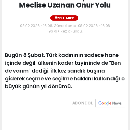
Meclise Uzanan Onur Yolu
ÖZEL HABER
08.02.2026 - 16:08, Güncelleme: 08.02.2026 - 16:08
19676+ kez okundu.
Bugün 8 Şubat. Türk kadınının sadece hane
içinde değil, ülkenin kader tayininde de "Ben
de varım" dediği, ilk kez sandık başına
giderek seçme ve seçilme hakkını kullandığı o
büyük günün yıl dönümü.
ABONE OL