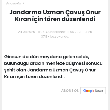
Anasayfa
Jandarma Uzman Çavuş Onur
Kıran için tören düzenlendi
24.08.2020 - 11:04, Güncelleme: 18.05.2021 - 14:25
3713+ kez okundu.
Giresun'da dün meydana gelen selde,
bulunduğu aracın menfeze düşmesi sonucu
şehit olan Jandarma Uzman Çavuş Onur
Kıran için tören düzenlendi.
ABONE OL