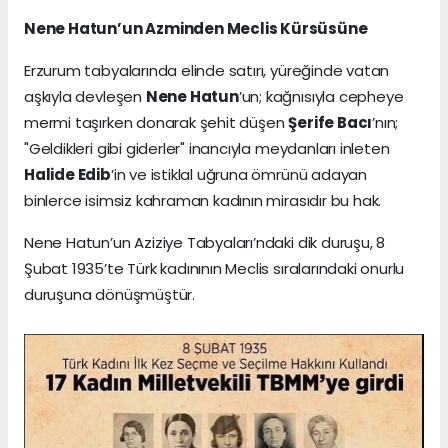
Nene Hatun’un Azminden Meclis Kürsüsüne
Erzurum tabyalarında elinde satırı, yüreğinde vatan
aşkıyla devleşen
Nene Hatun
’un; kağnısıyla cepheye
mermi taşırken donarak şehit düşen
Şerife Bacı
’nın;
"Geldikleri gibi giderler" inancıyla meydanları inleten
Halide Edib
’in ve istiklal uğruna ömrünü adayan
binlerce isimsiz kahraman kadının mirasıdır bu hak.
Nene Hatun’un Aziziye Tabyaları’ndaki dik duruşu, 8
Şubat 1935’te Türk kadınının Meclis sıralarındaki onurlu
duruşuna dönüşmüştür.