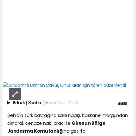
Erkek
|
Kadın
(Haberi Sesli Oku)
Şehidin Türk bayrağına sarılı naaşı, hastane morgundan
alınarak cenaze nakil aracı ile
Giresun Bölge
Jandarma Komutanlığı
na getirildi.