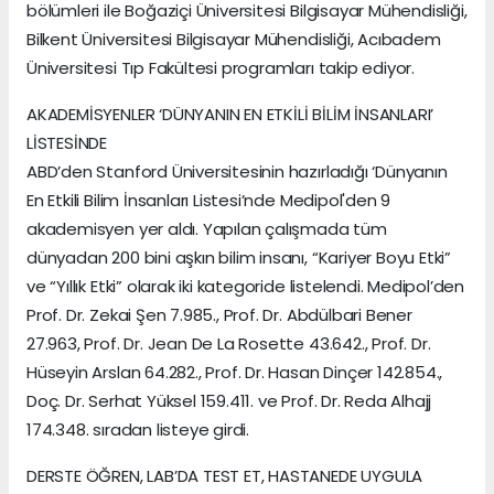
bölümleri ile Boğaziçi Üniversitesi Bilgisayar Mühendisliği,
Bilkent Üniversitesi Bilgisayar Mühendisliği, Acıbadem
Üniversitesi Tıp Fakültesi programları takip ediyor.
AKADEMİSYENLER ‘DÜNYANIN EN ETKİLİ BİLİM İNSANLARI’
LİSTESİNDE
ABD’den Stanford Üniversitesinin hazırladığı ‘Dünyanın
En Etkili Bilim İnsanları Listesi’nde Medipol'den 9
akademisyen yer aldı. Yapılan çalışmada tüm
dünyadan 200 bini aşkın bilim insanı, “Kariyer Boyu Etki”
ve “Yıllık Etki” olarak iki kategoride listelendi. Medipol’den
Prof. Dr. Zekai Şen 7.985., Prof. Dr. Abdülbari Bener
27.963, Prof. Dr. Jean De La Rosette 43.642., Prof. Dr.
Hüseyin Arslan 64.282., Prof. Dr. Hasan Dinçer 142.854.,
Doç. Dr. Serhat Yüksel 159.411. ve Prof. Dr. Reda Alhajj
174.348. sıradan listeye girdi.
DERSTE ÖĞREN, LAB’DA TEST ET, HASTANEDE UYGULA