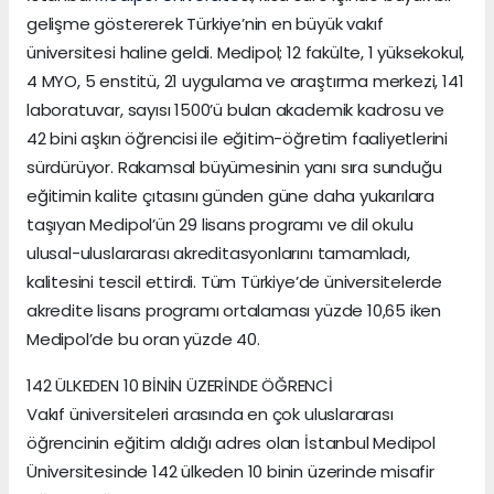
gelişme göstererek Türkiye’nin en büyük vakıf
üniversitesi haline geldi. Medipol; 12 fakülte, 1 yüksekokul,
4 MYO, 5 enstitü, 21 uygulama ve araştırma merkezi, 141
laboratuvar, sayısı 1500’ü bulan akademik kadrosu ve
42 bini aşkın öğrencisi ile eğitim-öğretim faaliyetlerini
sürdürüyor. Rakamsal büyümesinin yanı sıra sunduğu
eğitimin kalite çıtasını günden güne daha yukarılara
taşıyan Medipol’ün 29 lisans programı ve dil okulu
ulusal-uluslararası akreditasyonlarını tamamladı,
kalitesini tescil ettirdi. Tüm Türkiye’de üniversitelerde
akredite lisans programı ortalaması yüzde 10,65 iken
Medipol’de bu oran yüzde 40.
142 ÜLKEDEN 10 BİNİN ÜZERİNDE ÖĞRENCİ
Vakıf üniversiteleri arasında en çok uluslararası
öğrencinin eğitim aldığı adres olan İstanbul Medipol
Üniversitesinde 142 ülkeden 10 binin üzerinde misafir