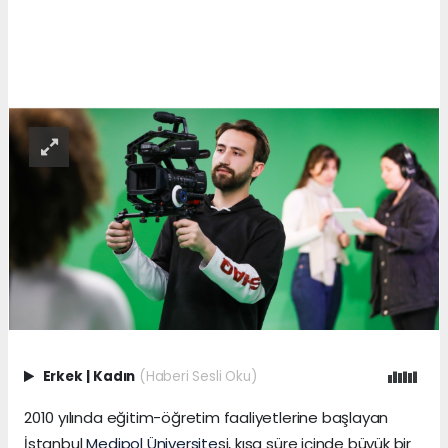
Erkek
|
Kadın
(Haberi Sesli Oku)
2010 yılında eğitim-öğretim faaliyetlerine başlayan
İstanbul
Medipol
Üniversite
si, kısa süre içinde büyük bir