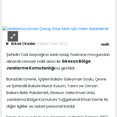
Erkek
|
Kadın
(Haberi Sesli Oku)
Şehidin Türk bayrağına sarılı naaşı, hastane morgundan
alınarak cenaze nakil aracı ile
Giresun Bölge
Jandarma Komutanlığı
na getirildi.
Buradaki törene, İçişleri Bakanı Süleyman Soylu, Çevre
ve Şehircilik Bakanı Murat Kurum, Tarım ve Orman
Bakanı Bekir Pakdemirli, Giresun Valisi Enver Ünlü,
Jandarma Bölge Komutanı Tuğgeneral Erhan Demir ile
diğer ilgililer ve askeri personel katıldı.