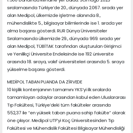
sıralamasında Türkiye’de 20., dünyada 2.067. sırada yer
alan Medipol, ülkemizde işletme alanında 8.,
mühendislikte 5., bilgisayar bilimlerinde ise 1. sırada yer
alma başarısı gösterdi. RUR Dünya Üniversiteler
Sıralamasında ülkemizde 29., dünyada 969. sırada yer
alan Medipol, TÜBİTAK tarafından oluşturulan Girişimci
ve Yenilikçi Üniversite Endeksinde ise 192 üniversite
arasında 18. sıraya, vakıf üniversiteleri arasında 5. sıraya
yükselme başarısı gösterdi.
MEDİPOL TABAN PUANDA DA ZİRVEDE
10 kişilik kontenjanının tamamını YKS’yi ilk sıralarda
tamamlayan adaylar arasından kabul eden Uluslararası
Tıp Fakültesi, Türkiye’deki tüm fakülteler arasında
552,37 ile “en yüksek taban puana sahip fakülte” olarak
öne çıkıyor. Medipol UTF’yi Koç Üniversitesinden Tıp
Fakültesi ve Mühendislik Fakültesi Bilgisayar Mühendisliği