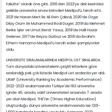
fakülte” olarak öne çıktı. 2016’den 2022’ye dek kesintisiz
şekilde üniversite sınavı birincileri Medipol’ü tercih etti.
2021’de Hasan Mert ile Ali Eren Çakıcılı, 2020’de Özge
Dilay Örüm ile Muhammed Rodi Düger, 2019’da Mehmet
Berke İşler ve Umut Berat Yavuz, 2018’de Halil Hazar
Gelener, 2017’de Beyza Gürbüz ve 2016’da İbrahim
Ethem Hamamcı Medipol’ü tercih eden şampiyonlar
oldu.
ÜNİVERSİTE SIRALAMALARINDA MEDİPOL ÜST SIRALARDA
Tüm dünyadaki üniversitelerin çeşitli kriterlere göre
sıralandığı pek çok listede Medipol üst sıralarda yer aldı.
URAP (University Ranking by Academic Performance)
2022-2023 sıralamasında Türkiye'de 183 üniversite
içinde 45. sırada, vakıf üniversiteleri arasında 7. sırada
yer alan Medipol, THE'nın (Times Higher Education)
oluşturduğu dünya üniversite sıralamasında ise 1201-
1.500 bandında kendine yer buldu. Scimago 2023