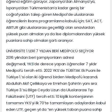
öğrenci eğitim görüyor. Japonya’dan Almanya’ya,
İspanya’dan Türkmenistan’a kadar geniş bir
coğrafyadan talep gören Medipol’de uluslararası
öğrencilerin lisans programlarına kabulü için; SAT, ACT,
ABITUR gibi uluslararası geçerliliği olan sınavlardan
yüksek puan almaları ya da lise diplomalarından yüksek
puanlara sahip olmaları şartı aranıyor.
ÜNİVERSİTE 1.’LERİ 7 YILDAN BERİ MEDİPOL’Ü SEÇİYOR
2016 yılından beri şampiyonların adresi
değişmedi,
YKS
’de derece yapan öğrenciler 7 yıldır
Medipol’ü tercih etti. 2022 YKS’de TÜBİTAK Ek Puanı ile
Türkiye 1.’si olan iki öğrenci birden Medipol’ü kazandı.
Abdullah Akif Çelikkaya ve Emirhan Şahin’in yanı sıra
Türkiye 3.’sü Bilge Ceyda Uzun da Uluslararası Tıp
Fakültesini (UTF) tercih etti. 10 kişilik kontenjanının
tamamını YKS’yi ilk 70’te tamamlayan adaylardan kabul
eden UTF, geçen yıl da “en yüksek taban puana sahip