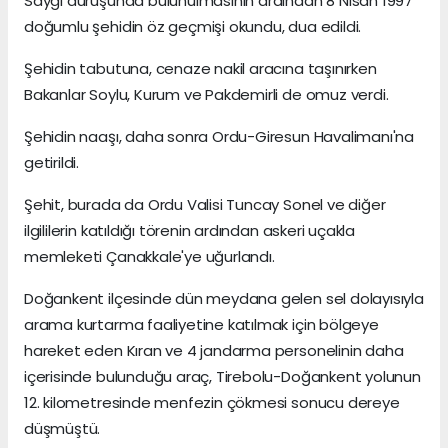
Saygı duruşunda bulunulmasının ardından 8 Nisan 1997
doğumlu şehidin öz geçmişi okundu, dua edildi.
Şehidin tabutuna, cenaze nakil aracına taşınırken
Bakanlar Soylu, Kurum ve Pakdemirli de omuz verdi.
Şehidin naaşı, daha sonra Ordu-Giresun Havalimanı'na
getirildi.
Şehit, burada da Ordu Valisi Tuncay Sonel ve diğer
ilgililerin katıldığı törenin ardından askeri uçakla
memleketi Çanakkale'ye uğurlandı.
Doğankent ilçesinde dün meydana gelen sel dolayısıyla
arama kurtarma faaliyetine katılmak için bölgeye
hareket eden Kıran ve 4 jandarma personelinin daha
içerisinde bulunduğu araç, Tirebolu-Doğankent yolunun
12. kilometresinde menfezin çökmesi sonucu dereye
düşmüştü.