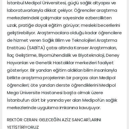
İstanbul Medipol Üniversitesi, güçlü sağlık altyapısı ve
laboratuvarlarıyla dikkat çekiyor. Öğrenciler araştırma
merkezlerindeki çalışmalar sayesinde ezbercilikten
uzak, pratiğe dayalı eğitim görüyor; mesleki becerilerini
geliştirebiliyor. Araştırmacılara olduğu kadar öğrencilere
de hizmet veren Sağlık Bilim ve Teknolojileri Araştırma
Enstitüsü (SABİTA) çatısı altında Kanser Araştırmaları,
İlaç Geliştirme, Biyomühendislik ve Biyoteknoloji, Deney
Hayvanları ve Genetik Hastalıklar merkezleri faaliyet
gösteriyor. Bir yandan eğitim aldıkları bilim insanlarıyla
birlikte araştırma projelerinin bir parçası olan Medipol
öğrencileri; öte yandan derste öğrendiklerini Medipol
Mega Üniversite Hastanesi başta olmak üzere
İstanbul’un dört bir yanında yer alan Medipol’ün sağlık
merkezlerinde uygulama imkanına kavuşuyor.
REKTÖR CERAN: GELECEĞİN AZİZ SANCAR'LARINI
YETİŞTİRİYORUZ