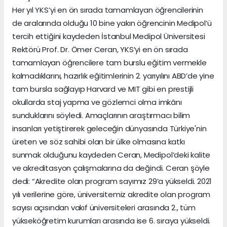
Her yıl YKS’yi en ön sırada tamamlayan öğrencilerinin
de aralarında olduğu 10 bine yakın öğrencinin Medipol’ü
tercih ettiğini kaydeden İstanbul Medipol Üniversitesi
Rektörü Prof. Dr. Ömer Ceran, YKS’yi en ön sırada
tamamlayan öğrencilere tam burslu eğitim vermekle
kalmadıklarını, hazırlık eğitimlerinin 2. yarıyılını ABD’de yine
tam bursla sağlayıp Harvard ve MIT gibi en prestijli
okullarda staj yapma ve gözlemci olma imkânı
sunduklarını söyledi. Amaçlarının araştırmacı bilim
insanları yetiştirerek geleceğin dünyasında Türkiye'nin
üreten ve söz sahibi olan bir ülke olmasına katkı
sunmak olduğunu kaydeden Ceran, Medipol’deki kalite
ve akreditasyon çalışmalarına da değindi. Ceran şöyle
dedi: “Akredite olan program sayımız 29’a yükseldi. 2021
yılı verilerine göre, üniversitemiz akredite olan program
sayısı açısından vakıf üniversiteleri arasında 2., tüm
yükseköğretim kurumları arasında ise 6. sıraya yükseldi.