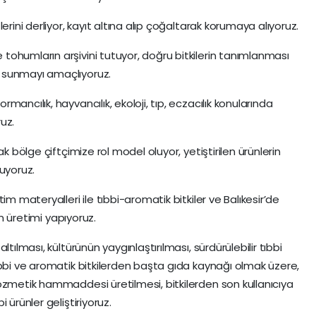
erini derliyor, kayıt altına alıp çoğaltarak korumaya alıyoruz.
ohumların arşivini tutuyor, doğru bitkilerin tanımlanması
 sunmayı amaçlıyoruz.
ancılık, hayvancılık, ekoloji, tıp, eczacılık konularında
uz.
k bölge çiftçimize rol model oluyor, yetiştirilen ürünlerin
uyoruz.
im materyalleri ile tıbbi-aromatik bitkiler ve Balıkesir’de
in üretimi yapıyoruz.
tılması, kültürünün yaygınlaştırılması, sürdürülebilir tıbbi
ıbbi ve aromatik bitkilerden başta gıda kaynağı olmak üzere,
ozmetik hammaddesi üretilmesi, bitkilerden son kullanıcıya
 ürünler geliştiriyoruz.