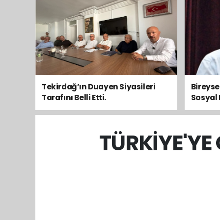
Tekirdağ’ın Duayen Siyasileri
Bireys
Tarafını Belli Etti.
Sosyal 
Toplum
TÜRKİYE'YE