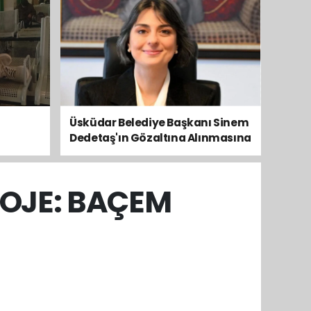
Üsküdar Belediye Başkanı Sinem
Dedetaş'ın Gözaltına Alınmasına
Kamuoyundan Ve Siyasetten
Tepkiler Yükseliyor
ROJE: BAÇEM