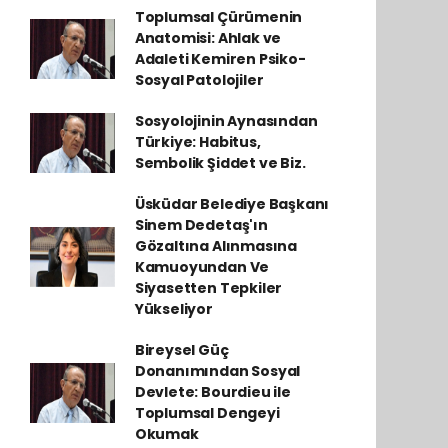
Toplumsal Çürümenin
Anatomisi: Ahlak ve
Adaleti Kemiren Psiko-
Sosyal Patolojiler
Sosyolojinin Aynasından
Türkiye: Habitus,
Sembolik Şiddet ve Biz.
Üsküdar Belediye Başkanı
Sinem Dedetaş'ın
Gözaltına Alınmasına
Kamuoyundan Ve
Siyasetten Tepkiler
Yükseliyor
Bireysel Güç
Donanımından Sosyal
Devlete: Bourdieu ile
Toplumsal Dengeyi
Okumak