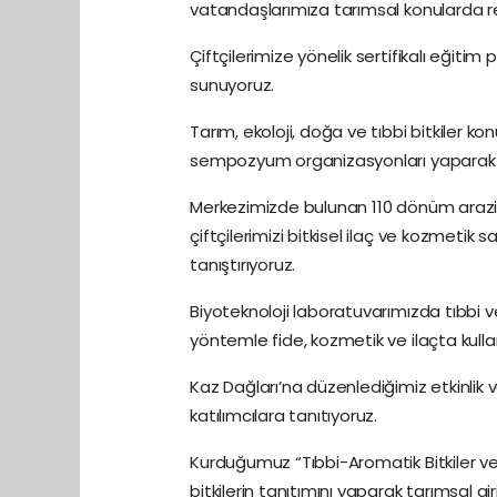
vatandaşlarımıza tarımsal konularda re
Çiftçilerimize yönelik sertifikalı eğit
sunuyoruz.
Tarım, ekoloji, doğa ve tıbbi bitkiler ko
sempozyum organizasyonları yaparak pr
Merkezimizde bulunan 110 dönüm arazi ü
çiftçilerimizi bitkisel ilaç ve kozmetik
tanıştırıyoruz.
Biyoteknoloji laboratuvarımızda tıbbi ve 
yöntemle fide, kozmetik ve ilaçta kul
Kaz Dağları’na düzenlediğimiz etkinlik ve
katılımcılara tanıtıyoruz.
Kurduğumuz “Tıbbi-Aromatik Bitkiler ve
bitkilerin tanıtımını yaparak tarımsal gi