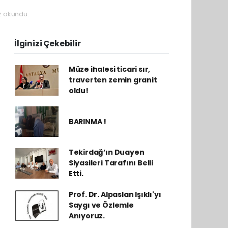
z okundu.
İlginizi Çekebilir
Müze ihalesi ticari sır,
traverten zemin granit
oldu!
BARINMA !
Tekirdağ’ın Duayen
Siyasileri Tarafını Belli
Etti.
Prof. Dr. Alpaslan Işıklı'yı
Saygı ve Özlemle
Anıyoruz.