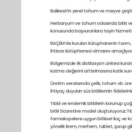
Balıkesir’in yerel tohum ve meyve çeşitl
Herbaryum ve tohum odasında bitki ve t
konusunda başvuranlara tayin hizmeti
BAÇEM’de kurulan kütüphanenin tarım, orm
ihtisas kütüphanesi olmasını amaçlıyor
Bölgemizde ilk distilasyon ünitesi kurara
katma değerini arttırılmasına katkı sun
Üretim seralarında çelik, tohum vb. üret
ihtiyaç duyulan süs bitkilerinin fidelerin
Tıbbi ve endemik bitkilerin korunup çoğal
bitki ticaretine model oluşturuyoruz.T
farmakopelere uygun bitkisel ilaç ve k
yönelik krem, merhem, tablet, şurup gibi