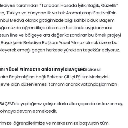
diyesi tarafından “Tarladan Hasada İyilik, Sağlık, Güzellik”
en, Türkiye ve dünyanın ilk ve tek Aromaterapi Festivali’nin
tanbul Medya olarak gittiğimizde bilgi sahibi olduk. Baçem
rüştüğümüzde öğrendikçe ülkemizin her ilinde uygulanması
esun iline ve bölgeye artı değer kazandıran bu örnek projeyi
ir Büyükşehir Belediye Başkanı Yücel Yılmaz olmak üzere bu
ekleyerek emeği geçen herkese yürekten teşekkür ediyoruz.
anı Yücel Yılmaz’ın anlatımıyla BAÇEM:
Balıkesir
aire Başkanlığına bağlı Balıkesir Çiftçi Eğitim Merkezini
 çevre alan düzenlemesi tamamlanarak vatandaşlarımızın
 BAÇEM’de yaptığımız çalışmalarla ülke çapında ün kazanmış,
e olmaya devam etmektedir.
rimize, öğrencilerimize ve merkezimize başvuran tüm