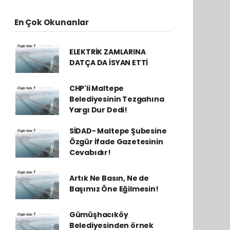
En Çok Okunanlar
ELEKTRİK ZAMLARINA
DATÇA DA İSYAN ETTİ
CHP'li Maltepe
Belediyesinin Tezgahına
Yargı Dur Dedi!
SİDAD- Maltepe Şubesine
Özgür İfade Gazetesinin
Cevabıdır!
Artık Ne Basın, Ne de
Başımız Öne Eğilmesin!
Gümüşhacıköy
Belediyesinden örnek