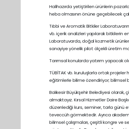
Halihazırda yetiştirilen ürünlerin paza
heba olmasının önüne geçebilecek çalış
Tıbbi ve Aromatik Bitkiler Laboratuvarı
vb. içerik analizleri yapılarak bitkiler
Laboratuvarda, doğal kozmetik ürünler, g
sanayiye yönelik pilot ölçekli üretim mod
Tarımsal konularda yatırım yapacak olan
TÜBİTAK vb. kuruluşlarla ortak projeler 
eğitimlerle bilime özendiriyor; bilimsel
Balıkesir Büyükşehir Belediyesi olarak,
almaktayız. Kırsal Hizmetler Daire Başk
düzenlediği kurs, seminer, tarla günü et
teveccüh görmektedir. Ayrıca akademik 
bilimsel çalışmaları, çeşitli kongre v