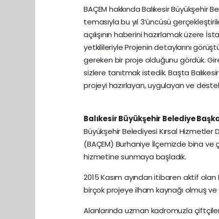
BAÇEM hakkında Balıkesir Büyükşehir Bele
temasıyla bu yıl 3’üncüsü gerçekleştiril
açılışının haberini hazırlamak üzere İs
yetkilileriyle Projenin detaylarını gö
gereken bir proje olduğunu gördük. Gir
sizlere tanıtmak istedik. Başta Balıkes
projeyi hazırlayan, uygulayan ve dest
Balıkesir Büyükşehir Belediye Başk
Büyükşehir Belediyesi Kırsal Hizmetler D
(BAÇEM) Burhaniye İlçemizde bina ve
hizmetine sunmaya başladık.
2015 Kasım ayından itibaren aktif olan
birçok projeye ilham kaynağı olmuş v
Alanlarında uzman kadromuzla çiftçile