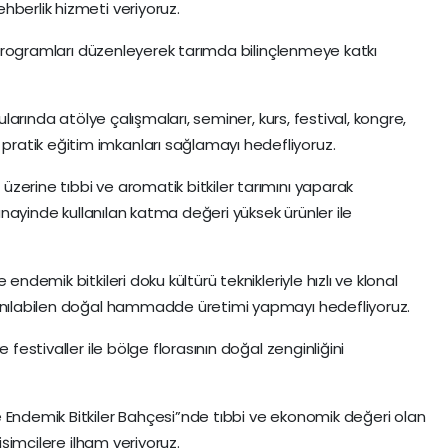
hberlik hizmeti veriyoruz.
im programları düzenleyerek tarımda bilinçlenmeye katkı
nularında atölye çalışmaları, seminer, kurs, festival, kongre,
atik eğitim imkanları sağlamayı hedefliyoruz.
zerine tıbbi ve aromatik bitkiler tarımını yaparak
 sanayinde kullanılan katma değeri yüksek ürünler ile
endemik bitkileri doku kültürü teknikleriyle hızlı ve klonal
lanılabilen doğal hammadde üretimi yapmayı hedefliyoruz.
 festivaller ile bölge florasının doğal zenginliğini
 Endemik Bitkiler Bahçesi”nde tıbbi ve ekonomik değeri olan
rişimcilere ilham veriyoruz.