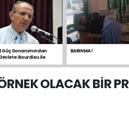
el Güç Donanımından
BARINMA !
Devlete: Bourdieu ile
sal Dengeyi Okumak
 ÖRNEK OLACAK BİR P