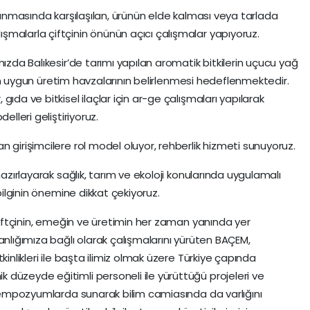
rlanmasında karşılaşılan, ürünün elde kalması veya tarlada
malarla çiftçinin önünün açıcı çalışmalar yapıyoruz.
mızda Balıkesir’de tarımı yapılan aromatik bitkilerin uçucu yağ
in en uygun üretim havzalarının belirlenmesi hedeflenmektedir.
ıda ve bitkisel ilaçlar için ar-ge çalışmaları yapılarak
elleri geliştiriyoruz.
 girişimcilere rol model oluyor, rehberlik hizmeti sunuyoruz.
hazırlayarak sağlık, tarım ve ekoloji konularında uygulamalı
 bilginin önemine dikkat çekiyoruz.
 çiftçinin, emeğin ve üretimin her zaman yanında yer
anlığımıza bağlı olarak çalışmalarını yürüten BAÇEM,
kinlikleri ile başta ilimiz olmak üzere Türkiye çapında
düzeyde eğitimli personeli ile yürüttüğü projeleri ve
e sempozyumlarda sunarak bilim camiasında da varlığını