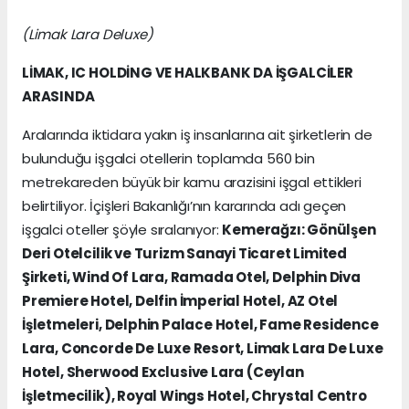
(Limak Lara Deluxe)
LİMAK, IC HOLDİNG VE HALKBANK DA İŞGALCİLER
ARASINDA
Aralarında iktidara yakın iş insanlarına ait şirketlerin de
bulunduğu işgalci otellerin toplamda 560 bin
metrekareden büyük bir kamu arazisini işgal ettikleri
belirtiliyor. İçişleri Bakanlığı’nın kararında adı geçen
işgalci oteller şöyle sıralanıyor:
Kemerağzı: Gönülşen
Deri Otelcilik ve Turizm Sanayi Ticaret Limited
Şirketi, Wind Of Lara, Ramada Otel, Delphin Diva
Premiere Hotel, Delfin İmperial Hotel, AZ Otel
İşletmeleri, Delphin Palace Hotel, Fame Residence
Lara, Concorde De Luxe Resort, Limak Lara De Luxe
Hotel, Sherwood Exclusive Lara (Ceylan
İşletmecilik), Royal Wings Hotel, Chrystal Centro