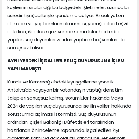
köylerinin sıralandığı bu bölgedeki işletmeler, uzunca bir
süredir kıyı işgalleriyle gündeme geliyor. Ancak yeterli
denetim ve yaptırımların olmaması, yeni işgalleri teşvik
ederken, işgallere göz yuman sorumlular hakkında
yapılan suç duyuruları ve idari yaptırım başvuruları da
sonuçsuz kalıyor.
AYNI YERDEKİ İŞGALLERLE SUÇ DUYURUSUNA İŞLEM
YAPILMAMIŞTI
Kundu ve Kemerağzı’ndaki kıyı işgallerine yönelik
Antalya’da yaşayan bir vatandaşın yaptığı denetim
talepleri sonuçsuz kalmış, sorumlular hakkında Mayıs
2024’de yapılan suç duyurusunda ise ilin valileri hakkında
soruşturma açılması istenmişti. Suç duyurusunun
ardından İçişleri Bakanlığı Müfettişleri tarafından
hazırlanan ön inceleme raporunda, işgal edilen kıyı
alanlarının kamuya açık olduğu kanaatine yer verilmiş,