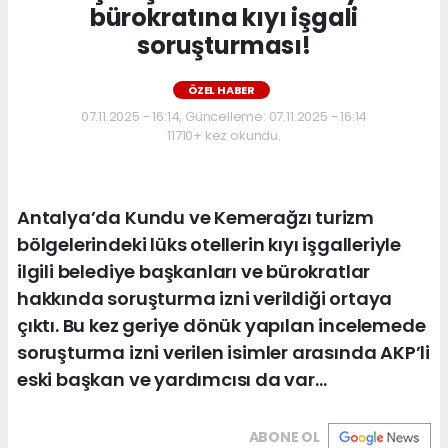
bürokratına kıyı işgali
soruşturması!
ÖZEL HABER
07.11.2025 - 16:14, Güncelleme: 07.11.2025 - 16:14
11710+ kez okundu.
Antalya’da Kundu ve Kemerağzı turizm
bölgelerindeki lüks otellerin kıyı işgalleriyle
ilgili belediye başkanları ve bürokratlar
hakkında soruşturma izni verildiği ortaya
çıktı. Bu kez geriye dönük yapılan incelemede
soruşturma izni verilen isimler arasında AKP’li
eski başkan ve yardımcısı da var…
ABONE OL