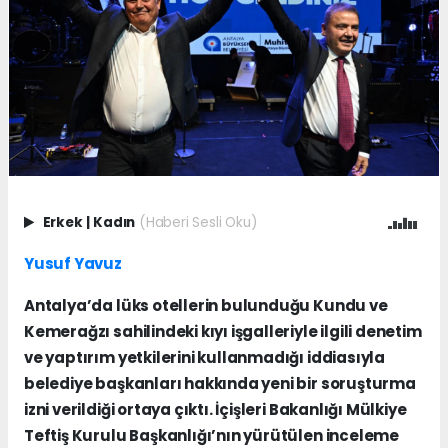
Erkek
|
Kadın
(Haberi Sesli Oku)
Yusuf Yavuz
Antalya’da lüks otellerin bulunduğu Kundu ve
Kemerağzı sahilindeki kıyı işgalleriyle ilgili denetim
ve yaptırım yetkilerini kullanmadığı iddiasıyla
belediye başkanları hakkında yeni bir soruşturma
izni verildiği ortaya çıktı. İçişleri Bakanlığı Mülkiye
Teftiş Kurulu Başkanlığı’nın yürütülen inceleme