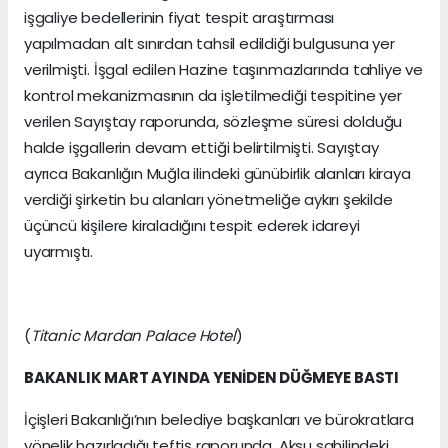
işgaliye bedellerinin fiyat tespit araştırması
yapılmadan alt sınırdan tahsil edildiği bulgusuna yer
verilmişti. İşgal edilen Hazine taşınmazlarında tahliye ve
kontrol mekanizmasının da işletilmediği tespitine yer
verilen Sayıştay raporunda, sözleşme süresi dolduğu
halde işgallerin devam ettiği belirtilmişti. Sayıştay
ayrıca Bakanlığın Muğla ilindeki günübirlik alanları kiraya
verdiği şirketin bu alanları yönetmeliğe aykırı şekilde
üçüncü kişilere kiraladığını tespit ederek idareyi
uyarmıştı.
(
Titanic Mardan Palace Hotel
)
BAKANLIK MART AYINDA YENİDEN DÜĞMEYE BASTI
İçişleri Bakanlığı’nın belediye başkanları ve bürokratlara
yönelik hazırladığı teftiş raporunda, Aksu sahilindeki