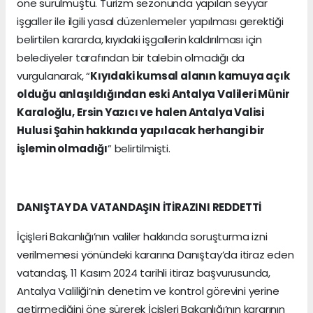
öne sürülmüştü. Turizm sezonunda yapılan seyyar
işgaller ile ilgili yasal düzenlemeler yapılması gerektiği
belirtilen kararda, kıyıdaki işgallerin kaldırılması için
belediyeler tarafından bir talebin olmadığı da
vurgulanarak, “
Kıyıdaki kumsal alanın kamuya açık
olduğu anlaşıldığından eski Antalya Valileri Münir
Karaloğlu, Ersin Yazıcı ve halen Antalya Valisi
Hulusi Şahin hakkında yapılacak herhangi bir
işlemin olmadığı
” belirtilmişti.
DANIŞTAY DA VATANDAŞIN İTİRAZINI REDDETTİ
İçişleri Bakanlığı’nın valiler hakkında soruşturma izni
verilmemesi yönündeki kararına Danıştay’da itiraz eden
vatandaş, 11 Kasım 2024 tarihli itiraz başvurusunda,
Antalya Valiliği’nin denetim ve kontrol görevini yerine
getirmediğini öne sürerek İçişleri Bakanlığı’nın kararının