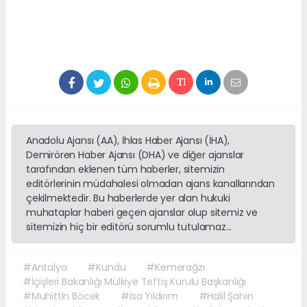
Anadolu Ajansı (AA), İhlas Haber Ajansı (İHA),
Demirören Haber Ajansı (DHA) ve diğer ajanslar
tarafından eklenen tüm haberler, sitemizin
editörlerinin müdahalesi olmadan ajans kanallarından
çekilmektedir. Bu haberlerde yer alan hukuki
muhataplar haberi geçen ajanslar olup sitemiz ve
sitemizin hiç bir editörü sorumlu tutulamaz...
#Antalya
#Kundu
#Kemerağzı
#İçişleri Bakanlığı Mülkiye Teftiş Kurulu Başkanlığı
#Muhittin Böcek
#İsa Yıldırım
#Halil Şahin