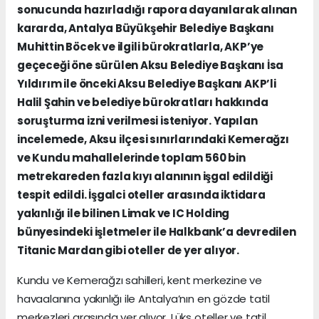
sonucunda hazırladığı rapora dayanılarak alınan
kararda, Antalya Büyükşehir Belediye Başkanı
Muhittin Böcek ve ilgili bürokratlarla, AKP’ye
geçeceği öne sürülen Aksu Belediye Başkanı İsa
Yıldırım ile önceki Aksu Belediye Başkanı AKP’li
Halil Şahin ve belediye bürokratları hakkında
soruşturma izni verilmesi isteniyor. Yapılan
incelemede, Aksu ilçesi sınırlarındaki Kemerağzı
ve Kundu mahallelerinde toplam 560 bin
metrekareden fazla kıyı alanının işgal edildiği
tespit edildi. İşgalci oteller arasında iktidara
yakınlığı ile bilinen Limak ve IC Holding
bünyesindeki işletmeler ile Halkbank’a devredilen
Titanic Mardan gibi oteller de yer alıyor.
Kundu ve Kemerağzı sahilleri, kent merkezine ve
havaalanına yakınlığı ile Antalya’nın en gözde tatil
merkezleri arasında yer alıyor. Lüks oteller ve tatil