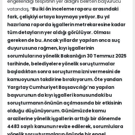
engellendiği tespitinin yer aldığını belirten başvurucu
vatandaş, “
Bu iki ön inceleme raporu arasındaki
fark, çelişkiyi ortaya koymaya yetiyor. Bu yıl
hazırlana raporda işgallerin metrekaresine kadar
tüm detayların yer aldığı görülüyor. Olması
gereken de bu. Ancak yıllardır yapılan onca suç
duyurusuna rağmen, kıyı işgallerinin
sorumlularına yönelik Bakanlığın 30 Temmuz 2025
tarihinde, belediyelere yönelik soruşturmalar
başladıktan sonra soruşturma izni vermesini de
kamuoyunun takdirine bırakıyorum. Öte yandan
Yargıtay Cumhuriyet Başsavcılığı’na yapılan
başvurunun da kıyı işgalleri konusundaki bu
soruşturmanın önünün açılmasında bir etkisinin
olduğu düşünüyorum. Günümüzde kamu
arazilerine yönelik işgallerin arttığı bir dönemde
4483 sayılı kanunun revize edilerek, sorumlulara
yönelik soruşturmaların önünde bir engel