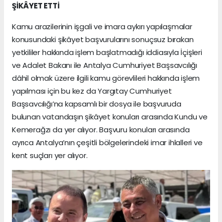
ŞİKÂYET ETTİ
Kamu arazilerinin işgali ve imara aykırı yapılaşmalar
konusundaki şikâyet başvurularını sonuçsuz bırakan
yetkililer hakkında işlem başlatmadığı iddiasıyla İçişleri
ve Adalet Bakanı ile Antalya Cumhuriyet Başsavcılığı
dâhil olmak üzere ilgili kamu görevlileri hakkında işlem
yapılması için bu kez da Yargıtay Cumhuriyet
Başsavcılığı’na kapsamlı bir dosya ile başvuruda
bulunan vatandaşın şikâyet konuları arasında Kundu ve
Kemerağzı da yer alıyor. Başvuru konuları arasında
ayrıca Antalya’nın çeşitli bölgelerindeki imar ihlalleri ve
kent suçları yer alıyor.