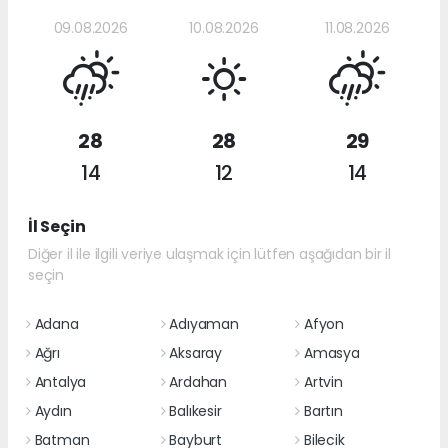
09.08.2026
10.08.2026
11.08.2026
28
28
29
14
12
14
İl Seçin
Diğer il ile ilgili veriye ulaşmak için lütfen aşağıdan bir il
seçin
Adana
Adıyaman
Afyon
Ağrı
Aksaray
Amasya
Antalya
Ardahan
Artvin
Aydın
Balıkesir
Bartın
Batman
Bayburt
Bilecik