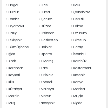
Bingöl
Bitlis
Bolu
Burdur
Bursa
Çanakkale
Çankırı
Çorum
Denizli
Diyarbakır
Düzce
Edirne
Elazığ
Erzincan
Erzurum
Eskişehir
Gaziantep
Giresun
Gümüşhane
Hakkari
Hatay
Iğdır
Isparta
İstanbul
İzmir
K.Maraş
Karabük
Karaman
Kars
Kastamonu
Kayseri
Kırıkkale
Kırşehir
Kilis
Kocaeli
Konya
Kütahya
Malatya
Manisa
Mardin
Mersin
Muğla
Muş
Nevşehir
Niğde