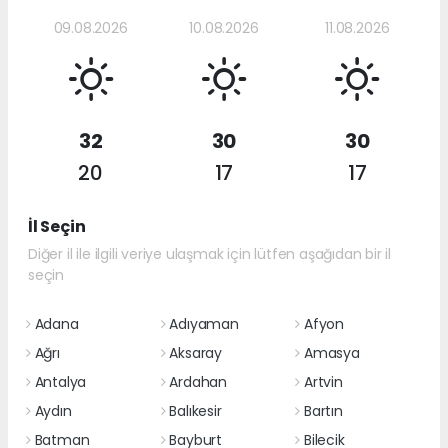
09.08.2026
10.08.2026
11.08.2026
32
30
30
20
17
17
İl Seçin
Diğer il ile ilgili veriye ulaşmak için lütfen aşağıdan bir il
seçin
Adana
Adıyaman
Afyon
Ağrı
Aksaray
Amasya
Antalya
Ardahan
Artvin
Aydın
Balıkesir
Bartın
Batman
Bayburt
Bilecik