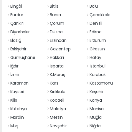
Bingöl
Bitlis
Bolu
Burdur
Bursa
Çanakkale
Çankırı
Çorum
Denizli
Diyarbakır
Düzce
Edirne
Elazığ
Erzincan
Erzurum
Eskişehir
Gaziantep
Giresun
Gümüşhane
Hakkari
Hatay
Iğdır
Isparta
İstanbul
İzmir
K.Maraş
Karabük
Karaman
Kars
Kastamonu
Kayseri
Kırıkkale
Kırşehir
Kilis
Kocaeli
Konya
Kütahya
Malatya
Manisa
Mardin
Mersin
Muğla
Muş
Nevşehir
Niğde