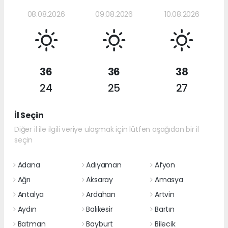
08.08.2026
09.08.2026
10.08.2026
36
36
38
24
25
27
İl Seçin
Diğer il ile ilgili veriye ulaşmak için lütfen aşağıdan bir il
seçin
Adana
Adıyaman
Afyon
Ağrı
Aksaray
Amasya
Antalya
Ardahan
Artvin
Aydın
Balıkesir
Bartın
Batman
Bayburt
Bilecik