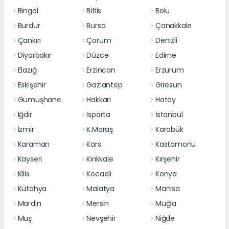
Bingöl
Bitlis
Bolu
Burdur
Bursa
Çanakkale
Çankırı
Çorum
Denizli
Diyarbakır
Düzce
Edirne
Elazığ
Erzincan
Erzurum
Eskişehir
Gaziantep
Giresun
Gümüşhane
Hakkari
Hatay
Iğdır
Isparta
İstanbul
İzmir
K.Maraş
Karabük
Karaman
Kars
Kastamonu
Kayseri
Kırıkkale
Kırşehir
Kilis
Kocaeli
Konya
Kütahya
Malatya
Manisa
Mardin
Mersin
Muğla
Muş
Nevşehir
Niğde