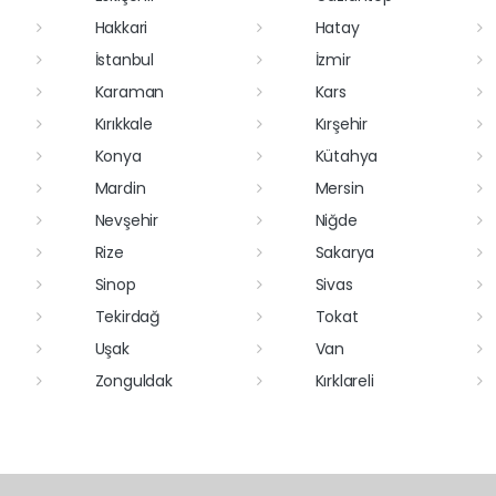
Hakkari
Hatay
İstanbul
İzmir
Karaman
Kars
Kırıkkale
Kırşehir
Konya
Kütahya
Mardin
Mersin
Nevşehir
Niğde
Rize
Sakarya
Sinop
Sivas
Tekirdağ
Tokat
Uşak
Van
Zonguldak
Kırklareli