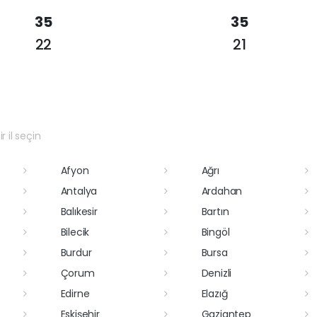
35
35
22
21
r il seçin
Afyon
Ağrı
Antalya
Ardahan
Balıkesir
Bartın
Bilecik
Bingöl
Burdur
Bursa
Çorum
Denizli
Edirne
Elazığ
Eskişehir
Gaziantep