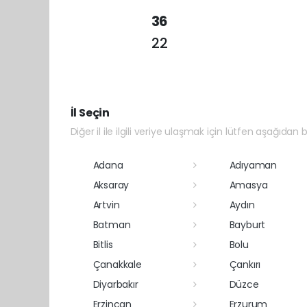
36
22
İl Seçin
Diğer il ile ilgili veriye ulaşmak için lütfen aşağıdan bi
Adana
Adıyaman
Aksaray
Amasya
Artvin
Aydın
Batman
Bayburt
Bitlis
Bolu
Çanakkale
Çankırı
Diyarbakır
Düzce
Erzincan
Erzurum