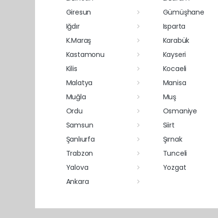
Giresun
Gümüşhane
Iğdır
Isparta
K.Maraş
Karabük
Kastamonu
Kayseri
Kilis
Kocaeli
Malatya
Manisa
Muğla
Muş
Ordu
Osmaniye
Samsun
Siirt
Şanlıurfa
Şırnak
Trabzon
Tunceli
Yalova
Yozgat
Ankara