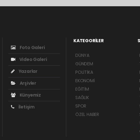
KATEGORİLER
S
Foto Galeri
DÜNYA
Video Galeri
GÜNDEM
Yazarlar
POLİTİKA
EKONOMİ
Arşivler
EĞİTİM
Künyemiz
SAĞLIK
SPOR
İletişim
ÖZEL HABER