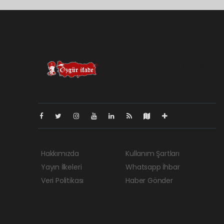
Pro-0.198
Hakkımızda
Kullanım Şartları
Yayın İlkeleri
Whatsapp İhbar
Veri Politikası
Haber Gönder