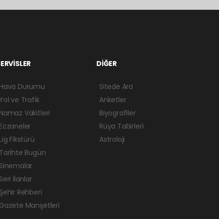
ERVİSLER
DİĞER
Hava Durumu
Sitede Ara
Yol ve Trafik
Anketler
Namaz Vakitleri
Biyografiler
Eczaneler
Rüya Tabirleri
Lig Fikstürü
Astroloji
Tarihte Bugün
Sinemalar
Seri İlanlar
Şehir Rehberi
Gazete Manşetleri