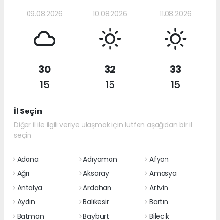
09.08.2026
10.08.2026
11.08.2026
30
32
33
15
15
15
İl Seçin
Diğer il ile ilgili veriye ulaşmak için lütfen aşağıdan bir il
seçin
Adana
Adıyaman
Afyon
Ağrı
Aksaray
Amasya
Antalya
Ardahan
Artvin
Aydın
Balıkesir
Bartın
Batman
Bayburt
Bilecik