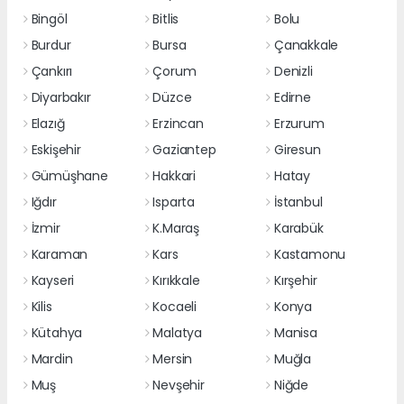
Bingöl
Bitlis
Bolu
Burdur
Bursa
Çanakkale
Çankırı
Çorum
Denizli
Diyarbakır
Düzce
Edirne
Elazığ
Erzincan
Erzurum
Eskişehir
Gaziantep
Giresun
Gümüşhane
Hakkari
Hatay
Iğdır
Isparta
İstanbul
İzmir
K.Maraş
Karabük
Karaman
Kars
Kastamonu
Kayseri
Kırıkkale
Kırşehir
Kilis
Kocaeli
Konya
Kütahya
Malatya
Manisa
Mardin
Mersin
Muğla
Muş
Nevşehir
Niğde