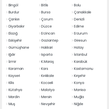
Bingöl
Bitlis
Bolu
Burdur
Bursa
Çanakkale
Çankırı
Çorum
Denizli
Diyarbakır
Düzce
Edirne
Elazığ
Erzincan
Erzurum
Eskişehir
Gaziantep
Giresun
Gümüşhane
Hakkari
Hatay
Iğdır
Isparta
İstanbul
İzmir
K.Maraş
Karabük
Karaman
Kars
Kastamonu
Kayseri
Kırıkkale
Kırşehir
Kilis
Kocaeli
Konya
Kütahya
Malatya
Manisa
Mardin
Mersin
Muğla
Muş
Nevşehir
Niğde