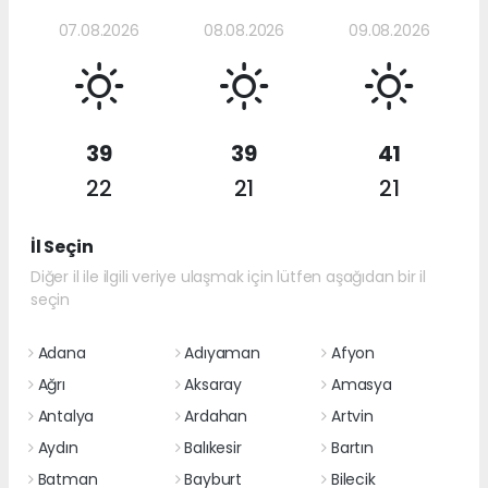
07.08.2026
08.08.2026
09.08.2026
39
39
41
22
21
21
İl Seçin
Diğer il ile ilgili veriye ulaşmak için lütfen aşağıdan bir il
seçin
Adana
Adıyaman
Afyon
Ağrı
Aksaray
Amasya
Antalya
Ardahan
Artvin
Aydın
Balıkesir
Bartın
Batman
Bayburt
Bilecik