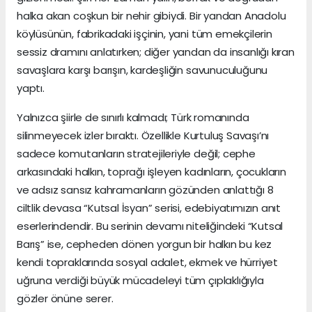
halka akan coşkun bir nehir gibiydi. Bir yandan Anadolu
köylüsünün, fabrikadaki işçinin, yani tüm emekçilerin
sessiz dramını anlatırken; diğer yandan da insanlığı kıran
savaşlara karşı barışın, kardeşliğin savunuculuğunu
yaptı.
Yalnızca şiirle de sınırlı kalmadı; Türk romanında
silinmeyecek izler bıraktı. Özellikle Kurtuluş Savaşı’nı
sadece komutanların stratejileriyle değil; cephe
arkasındaki halkın, toprağı işleyen kadınların, çocukların
ve adsız sansız kahramanların gözünden anlattığı 8
ciltlik devasa “Kutsal İsyan” serisi, edebiyatımızın anıt
eserlerindendir. Bu serinin devamı niteliğindeki “Kutsal
Barış” ise, cepheden dönen yorgun bir halkın bu kez
kendi topraklarında sosyal adalet, ekmek ve hürriyet
uğruna verdiği büyük mücadeleyi tüm çıplaklığıyla
gözler önüne serer.