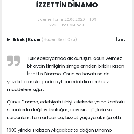
İZZETTİN DİNAMO
Ekleme Tarihi: 22.06.2026 - 11:09
2266+ kez okundu.
Erkek
|
Kadın
(Haberi Sesli Oku)
Türk edebiyatında dik duruşun, ödün vermez
bir aydın kimliğinin simgelerinden biridir Hasan
İzzettin Dinamo. Onun ne hayatı ne de
yazdıkları ansiklopedi sayfalarındaki kuru, ruhsuz
maddelere sığar.
Çünkü Dinamo, edebiyatı fildişi kulelerde ya da konforlu
salonlarda değil; yoksulluğun, savaşın, göçlerin ve
sürgünlerin tam ortasında, bizzat yaşayarak inşa etti.
1909 yılında Trabzon Akçaabat’ta doğan Dinamo,