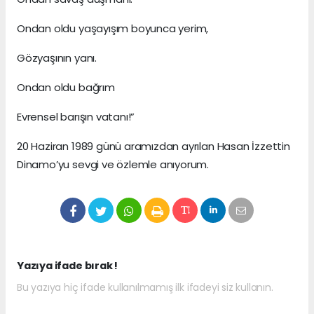
Ondan oldu yaşayışım boyunca yerim,
Gözyaşının yanı.
Ondan oldu bağrım
Evrensel barışın vatanı!”
20 Haziran 1989 günü aramızdan ayrılan Hasan İzzettin
Dinamo’yu sevgi ve özlemle anıyorum.
Yazıya ifade bırak !
Bu yazıya hiç ifade kullanılmamış ilk ifadeyi siz kullanın.