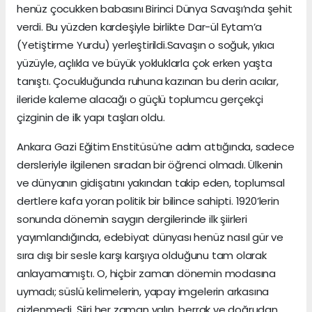
henüz çocukken babasını Birinci Dünya Savaşı’nda şehit
verdi. Bu yüzden kardeşiyle birlikte Dar-ül Eytam’a
(Yetiştirme Yurdu) yerleştirildi.Savaşın o soğuk, yıkıcı
yüzüyle, açlıkla ve büyük yokluklarla çok erken yaşta
tanıştı. Çocukluğunda ruhuna kazınan bu derin acılar,
ileride kaleme alacağı o güçlü toplumcu gerçekçi
çizginin de ilk yapı taşları oldu.
Ankara Gazi Eğitim Enstitüsü’ne adım attığında, sadece
dersleriyle ilgilenen sıradan bir öğrenci olmadı. Ülkenin
ve dünyanın gidişatını yakından takip eden, toplumsal
dertlere kafa yoran politik bir bilince sahipti. 1920’lerin
sonunda dönemin saygın dergilerinde ilk şiirleri
yayımlandığında, edebiyat dünyası henüz nasıl gür ve
sıra dışı bir sesle karşı karşıya olduğunu tam olarak
anlayamamıştı. O, hiçbir zaman dönemin modasına
uymadı; süslü kelimelerin, yapay imgelerin arkasına
gizlenmedi. Şiiri her zaman yalın, berrak ve doğrudan