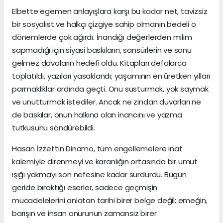
Elbette egemen anlayışlara karşı bu kadar net, tavizsiz
bir sosyalist ve halkçı çizgiye sahip olmanın bedeli o
dönemlerde çok ağırdı. İnandığı değerlerden milim
sapmadığı için siyasi baskıların, sansürlerin ve sonu
gelmez davaların hedefi oldu. Kitapları defalarca
toplatıldı, yazıları yasaklandı; yaşamının en üretken yılları
parmaklıklar ardında geçti. Onu susturmak, yok saymak
ve unutturmak istediler. Ancak ne zindan duvarları ne
de baskılar, onun halkına olan inancını ve yazma
tutkusunu söndürebildi.
Hasan İzzettin Dinamo, tüm engellemelere inat
kalemiyle direnmeyi ve karanlığın ortasında bir umut
ışığı yakmayı son nefesine kadar sürdürdü. Bugün
geride bıraktığı eserler, sadece geçmişin
mücadelelerini anlatan tarihi birer belge değil; emeğin,
barışın ve insan onurunun zamansız birer