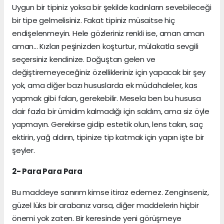
Uygun bir tipiniz yoksa bir şekilde kadınların sevebileceği
bir tipe gelmelisiniz. Fakat tipiniz müsaitse hiç
endişelenmeyin. Hele gözleriniz renkli ise, aman aman
aman... Kızları peşinizden koşturtur, mülakatla sevgili
seçersiniz kendinize. Doğuştan gelen ve
değiştiremeyeceğiniz özellikleriniz için yapacak bir şey
yok, ama diğer bazı hususlarda ek müdahaleler, kas
yapmak gibi falan, gerekebilir. Mesela ben bu hususa
dair fazla bir ümidim kalmadığı için saldım, ama siz öyle
yapmayın. Gerekirse gidip estetik olun, lens takın, saç
ektirin, yağ aldırın, tipinize tip katmak için yapın işte bir
şeyler.
2- Para Para Para
Bu maddeye sanırım kimse itiraz edemez. Zenginseniz,
güzel lüks bir arabanız varsa, diğer maddelerin hiçbir
önemi yok zaten. Bir keresinde yeni görüşmeye