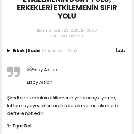
ERKEKLERİ ETKİLEMENİN SIFIR
YOLU
Ekleme Tarihi: 23.12.2022 - 00:00
1128+ kez okundu.
Erkek
|
Kadın
(Haberi Sesli Oku)
Ersoy Arslan
Şimdi size kadınları etkilemenin yollarını açıklıyorum,
lütfen söyleyeceklerimi dikkate alın ve mümkünse bir
deftere not edin.
1- Tipe Gel