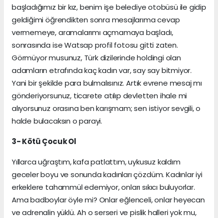
başladığımız bir kız, benim işe belediye otobüsü ile gidip
geldiğimi öğrendikten sonra mesajlarıma cevap
vermemeye, aramalarımı açmamaya başladı,
sonrasında ise Watsap profil fotosu gitti zaten.
Görmüyor musunuz, Türk dizilerinde holdingi olan
adamların etrafında kaç kadın var, say say bitmiyor.
Yani bir şekilde para bulmalısınız. Artık evrene mesaj mı
gönderiyorsunuz, ticarete atılıp devletten ihale mi
alıyorsunuz orasına ben karışmam; sen istiyor sevgili, o
halde bulacaksın o parayi.
3- Kötü Çocuk Ol
Yıllarca uğraştım, kafa patlattım, uykusuz kaldım
geceler boyu ve sonunda kadınları çözdüm. Kadınlar iyi
erkeklere tahammül edemiyor, onları sıkıcı buluyorlar.
Ama badboylar öyle mi? Onlar eğlenceli, onlar heyecan
ve adrenalin yüklü. Ah o serseri ve pislik halleri yok mu,