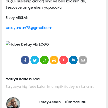
buçuk süslenip çık karşısına ve ben kadınım de,
testosteron gerekeni yapacaktır.
Ersoy ARSLAN
ersoyarslan78@gmail.com
Yazıya ifade bırak !
Bu yazıya hiç ifade kullanılmamış ilk ifadeyi siz kullanın.
Ersoy Arslan - Tüm Yazıları