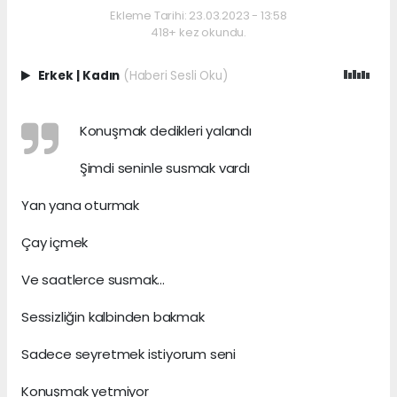
Ekleme Tarihi: 23.03.2023 - 13:58
418+ kez okundu.
Erkek
|
Kadın
(Haberi Sesli Oku)
Konuşmak dedikleri yalandı
Şimdi seninle susmak vardı
Yan yana oturmak
Çay içmek
Ve saatlerce susmak...
Sessizliğin kalbinden bakmak
Sadece seyretmek istiyorum seni
Konuşmak yetmiyor