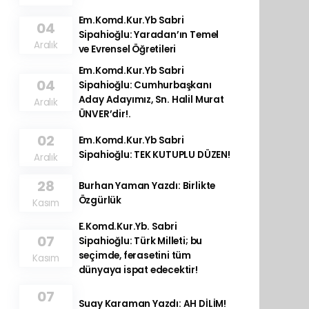
Em.Komd.Kur.Yb Sabri
04
Sipahioğlu: Yaradan’ın Temel
Aralık
ve Evrensel Öğretileri
Em.Komd.Kur.Yb Sabri
04
Sipahioğlu: Cumhurbaşkanı
Aday Adayımız, Sn. Halil Murat
Aralık
ÜNVER’dir!.
02
Em.Komd.Kur.Yb Sabri
Sipahioğlu: TEK KUTUPLU DÜZEN!
Aralık
28
Burhan Yaman Yazdı: Birlikte
Özgürlük
Kasım
E.Komd.Kur.Yb. Sabri
07
Sipahioğlu: Türk Milleti; bu
seçimde, ferasetini tüm
Kasım
dünyaya ispat edecektir!
07
Suay Karaman Yazdı: AH DİLİM!