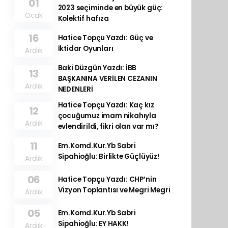
01
2023 seçiminde en büyük güç:
Ocak
Kolektif hafıza
16
Hatice Topçu Yazdı: Güç ve
İktidar Oyunları
Aralık
Baki Düzgün Yazdı: İBB
13
BAŞKANINA VERİLEN CEZANIN
Aralık
NEDENLERİ
Hatice Topçu Yazdı: Kaç kız
12
çocuğumuz imam nikahıyla
Aralık
evlendirildi, fikri olan var mı?
11
Em.Komd.Kur.Yb Sabri
Sipahioğlu: Birlikte Güçlüyüz!
Aralık
06
Hatice Topçu Yazdı: CHP’nin
Vizyon Toplantısı ve Megri Megri
Aralık
05
Em.Komd.Kur.Yb Sabri
Sipahioğlu: EY HAKK!
Aralık