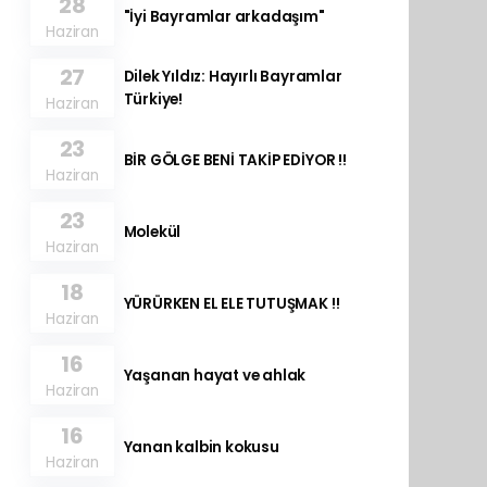
28
"İyi Bayramlar arkadaşım"
Haziran
27
Dilek Yıldız: Hayırlı Bayramlar
Türkiye!
Haziran
23
BİR GÖLGE BENİ TAKİP EDİYOR !!
Haziran
23
Molekül
Haziran
18
YÜRÜRKEN EL ELE TUTUŞMAK !!
Haziran
16
Yaşanan hayat ve ahlak
Haziran
16
Yanan kalbin kokusu
Haziran