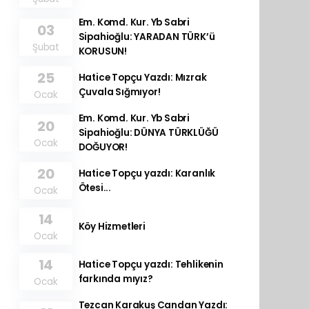
Em. Komd. Kur. Yb Sabri
03
Sipahioğlu: YARADAN TÜRK’ü
Şubat
KORUSUN!
25
Hatice Topçu Yazdı: Mızrak
Çuvala Sığmıyor!
Ocak
Em. Komd. Kur. Yb Sabri
20
Sipahioğlu: DÜNYA TÜRKLÜĞÜ
Ocak
DOĞUYOR!
20
Hatice Topçu yazdı: Karanlık
Ötesi...
Ocak
14
Köy Hizmetleri
Ocak
14
Hatice Topçu yazdı: Tehlikenin
farkında mıyız?
Ocak
Tezcan Karakuş Candan Yazdı: