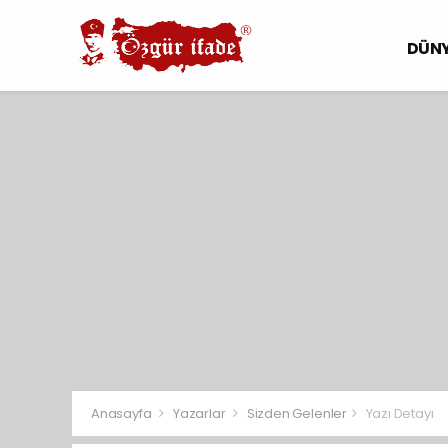
DÜN
Anasayfa
Yazarlar
Sizden Gelenler
Yazı Detayı