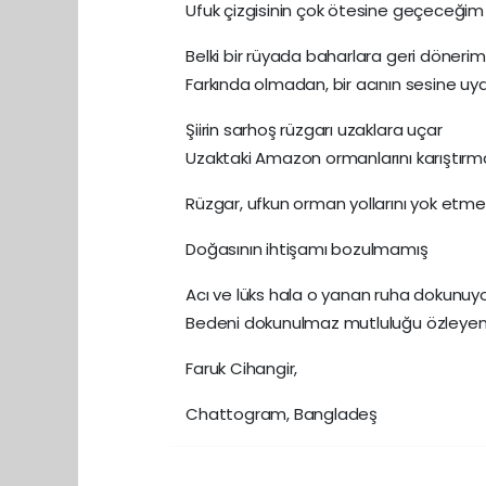
Ufuk çizgisinin çok ötesine geçeceğim
Belki bir rüyada baharlara geri dönerim
Farkında olmadan, bir acının sesine u
Şiirin sarhoş rüzgarı uzaklara uçar
Uzaktaki Amazon ormanlarını karıştırm
Rüzgar, ufkun orman yollarını yok etme
Doğasının ihtişamı bozulmamış
Acı ve lüks hala o yanan ruha dokunuy
Bedeni dokunulmaz mutluluğu özleyen
Faruk Cihangir,
Chattogram, Bangladeş