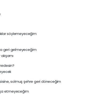
a
arkılar söylemeyeceğim
sla geri gelmeyeceğim
r akşamı
redesin?
meyecek
sisine, solmuş şehre geri döneceğim
 inşa etmeyeceğim