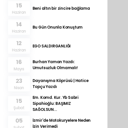
15
Beni altın bir zincire bağlama
Haziran
14
Bu Gün Onunla Konuştum
Haziran
12
EGO SALDIRGANLIĞI
Haziran
16
Burhan Yaman Yazdı:
Umutsuzluk Olmamalı!
Mayıs
23
Dayanışma Köprüsü | Hatice
Topçu Yazdı
Nisan
Em. Komd. Kur. Yb Sabri
15
Sipahioğlu: BAŞIMIZ
Şubat
SAĞOLSUN...
05
İzmir'de Motokuryelere Neden
İzin Verimedi
Şubat