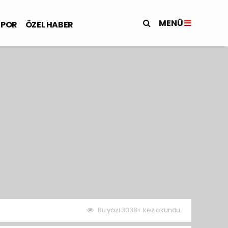
MENÜ
SPOR
ÖZEL HABER
Bu yazı 3038+ kez okundu.