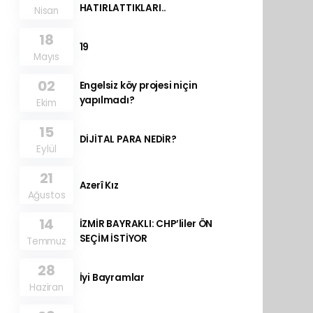
HATIRLATTIKLARI..
Nisan
18
19
Mayıs
02
Engelsiz köy projesi niçin
yapılmadı?
Ekim
15
DİJİTAL PARA NEDİR?
Eylül
21
Azerî Kız
Ağustos
14
İZMİR BAYRAKLI: CHP’liler ÖN
SEÇİM İSTİYOR
Temmuz
28
İyi Bayramlar
Haziran