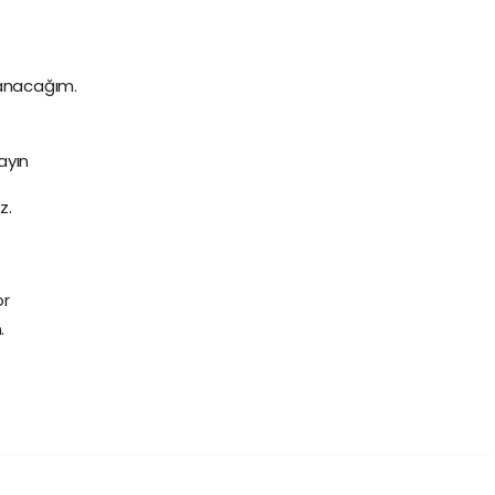
yanacağım.
ayın
z.
or
.