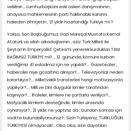
vekilinin , cumhurbaşkanı eski askeri danışmanının ,
anayasa mahkemesinin parti hakkındaki kararını
hakeden zihniyetin , 21 yıldır hazırlandığı Türkiye mi ?
Yoksa, Son Başbuğumuz Gazi Mareşal Mustafa Kemal
Atatürk ve silah arkadaşlarının , aziz Türk Milleti ile
Şeytan’ın Emperyalist Çetesi’ni yenerek kurdukları TAM
BAĞIMSIZ TÜRKİYE mi?…. 12. gününde, kömüre kurban
verdiğimiz 41 evladımız için ne yapıldı?…. Gazeteciler ,
haberciler niye gözaltına alınıyor?…. Televizyonlar neden
karartılıyor?…. Milletvekili transferleri hangi motivasyonla
yapılıyor?…. Milli ve Dini duygular kimler tarafından
kaşınıyor?…. İhaleler, kimlere ne şartlarla veriliyor?….
Mafyacılık kimlerin desteğinde, kimler arasında
oynanıyor?.. 21 yıldır, ne yaptınız da , bundan sonrası için
vaatte bulunabiliyorsunuz?.. Sizin Türkiyeniz, TÜRKLÜĞÜN
TÜRKİYESİ olmayacak!….Olsa olsa, size dayatılan