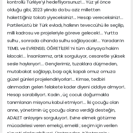
kontrollü Türkiye’yi hedefliyorsunuz!…. Yüz yıl önce
olduğu gibi, 2023 yılında da bu aziz milletten
hakettiğiniz tokatı yiyeceksiniz!…. Hesap vereceksiniz!….
Partilerüstü bir Türk evladı, halkının teveccühü ile seçilip,
milli kadrosu ve projeleriyle göreve gelecek!…. Yurtta
sulhu , sonrada cihanda sulhu sağlayacak!…. Yaradan’ın
TEMEL ve EVRENSEL ÖĞRETİLERİ ‘ni tüm dünyaya hakim
kılacak!…. İnsanlarımız, artık sorguluyor, cesaretle yüksek
sesle haykırıyor!…. Gençlerimiz, tuzaklara düşmeden,
mutabakat sağlayıp, başı açık, kapalı omuz omuza
güzel günleri projelendiriyorlar!…. Kimse, tedbiri
alınmadan gelen felakete kader diyeni ciddiye almıyor!..
Hesap sorabiliyor!.. Kadın , üç cocuk doğurmakla
tanımlanan misyonu kabul etmiyor!…. İki çocuğu olan
anne, yönetimin üç çocuğu olana verdiği desteğin,
ADALET anlayışını sorguluyor!.. Evine ekmek götürme
mücadelesi veren emekçi, emekli ; seçim için verilen