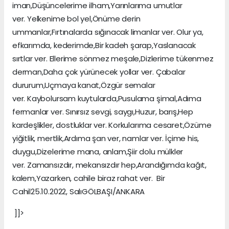
iman,Düşüncelerime ilham,Yarınlarıma umutlar
ver. Yelkenime bol yel,Önüme derin
ummanlar,Fırtınalarda sığınacak limanlar ver. Olur ya,
efkarımda, kederimde,Bir kadeh şarap,Yaslanacak
sırtlar ver. Ellerime sönmez meşale,Dizlerime tükenmez
derman,Daha çok yürünecek yollar ver. Çabalar
dururum,Uçmaya kanat,Özgür semalar
ver. Kaybolursam kuytularda,Pusulama şimal,Adıma
fermanlar ver. Sınırsız sevgi, saygı,Huzur, barış,Hep
kardeşlikler, dostluklar ver. Korkularıma cesaret,Özüme
yiğitlik, mertlik,Ardıma şan ver, namlar ver. İçime his,
duygu,Dizelerime mana, anlam,Şiir dolu mülkler
ver. Zamansızdır, mekansızdır hep,Arandığımda kağıt,
kalem,Yazarken, cahile biraz rahat ver. Bir
Cahil25.10.2022, SalıGÖLBAŞI/ANKARA
]]>