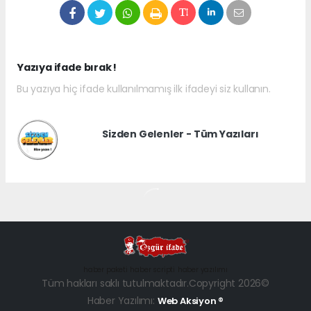
Yazıya ifade bırak !
Bu yazıya hiç ifade kullanılmamış ilk ifadeyi siz kullanın.
Sizden Gelenler - Tüm Yazıları
haber paketi
haber scripti
haber yazılımı
Tüm hakları saklı tutulmaktadır.Copyright 2026©
Haber Yazılımı:
Web Aksiyon ®