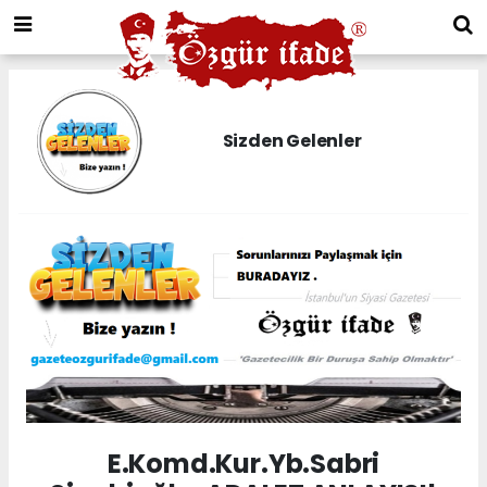
Sizden Gelenler
E.Komd.Kur.Yb.Sabri