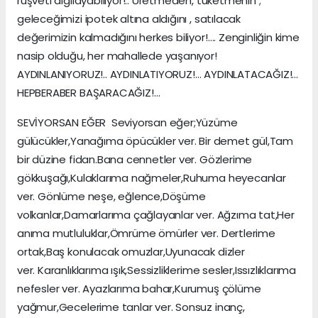
rüşveti algılayabiliyor!.. Üretmeden, tüketmenin ;
geleceğimizi ipotek altına aldığını , satılacak
değerimizin kalmadığını herkes biliyor!…. Zenginliğin kime
nasip olduğu, her mahallede yaşanıyor!
AYDINLANIYORUZ!.. AYDINLATIYORUZ!… AYDINLATACAĞIZ!…
HEPBERABER BAŞARACAĞIZ!…
SEVİYORSAN EĞER Seviyorsan eğer;Yüzüme
gülücükler,Yanağıma öpücükler ver. Bir demet gül,Tam
bir düzine fidan.Bana cennetler ver. Gözlerime
gökkuşağı,Kulaklarıma nağmeler,Ruhuma heyecanlar
ver. Gönlüme neşe, eğlence,Döşüme
volkanlar,Damarlarıma çağlayanlar ver. Ağzıma tat,Her
anıma mutluluklar,Ömrüme ömürler ver. Dertlerime
ortak,Baş konulacak omuzlar,Uyunacak dizler
ver. Karanlıklarıma ışık,Sessizliklerime sesler,Issızlıklarıma
nefesler ver. Ayazlarıma bahar,Kurumuş çölüme
yağmur,Gecelerime tanlar ver. Sonsuz inanç,