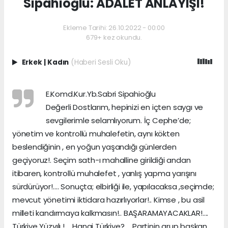
Sipahioğlu: ADALET ANLAYIŞI!
Ekleme Tarihi: 26.10.2022 - 00:00
679+ kez okundu.
Erkek
|
Kadın
(Haberi Sesli Oku)
E.Komd.Kur.Yb.Sabri Sipahioğlu
Değerli Dostlarım, hepinizi en içten saygı ve
sevgilerimle selamlıyorum. İç Cephe’de;
yönetim ve kontrollü muhalefetin, aynı kökten
beslendiğinin , en yoğun yaşandığı günlerden
geçiyoruz!. Seçim sath-ı mahalline girildiği andan
itibaren, kontrollü muhalefet , yanlış yapma yarışını
sürdürüyor!…. Sonuçta; elbirliği ile, yapılacaksa ,seçimde;
mevcut yönetimi iktidara hazırlıyorlar!.. Kimse , bu asil
milleti kandırmaya kalkmasın!.. BAŞARAMAYACAKLAR!….
Türkiye Yüzyılı !…. Hangi Türkiye?…. Partinin grup başkan