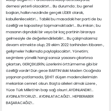
demesi yeterli olacaktır!…. Bu durumda ; bu genel
başkan, halkın nezdinde gerçek LİDER olarak,
kabullenilecektir!…. Tabiiki bu masadaki her parti de bu
özelliği ve kapasiteyi taşımamaktadır!…. Bu imkan ; bu
masanın dışındaki bir veya bir kaç partinin biraraya
gelmesiyle de değerlendirilebilir!…. Bu çalışmalarımız
devam etmekte olup; 29 ekim 2022 tarihinden itibaren ,
gelişmeler halkımızla paylaşılacaktır!.. Yönetim;
seçimlere yönelik hangi sansür yasasını çıkartırsa
çıkartsın, GERÇEKLERİN, üzerlerini örttürmeme gibi bir
özelliği vardır! Dün gece BARTIN’daki Maden Ocağında
yaşanan patlamada, ŞEHİT düşen madencilerimizin
mekanları cennet olsun. Başta aileleri olmak üzere ,
Yüce Türk Milleti’nin başı sağ olsun!..AYDINLANDIK!…
AYDINLATIYORUZ!… AYDINLATACAĞIZ!… HEPBERABER
BAŞARACAĞIZ!…