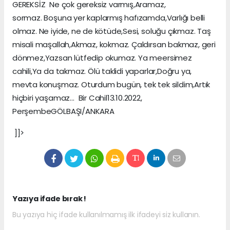
GEREKSİZ Ne çok gereksiz varmış,Aramaz,
sormaz. Boşuna yer kaplarmış hafızamda,Varlığı belli
olmaz. Ne iyide, ne de kötüde,Sesi, soluğu çıkmaz. Taş
misali maşallah,Akmaz, kokmaz. Çaldırsan bakmaz, geri
dönmez,Yazsan lütfedip okumaz. Ya meersimez
cahili,Ya da takmaz. Ölü taklidi yaparlar,Doğru ya,
mevta konuşmaz. Oturdum bugün, tek tek sildim,Artık
hiçbiri yaşamaz… Bir Cahil13.10.2022,
PerşembeGÖLBAŞI/ANKARA
]]>
Yazıya ifade bırak !
Bu yazıya hiç ifade kullanılmamış ilk ifadeyi siz kullanın.