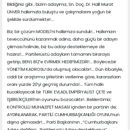
Bildiğiniz gibi , bizim adayımız, Sn. Doç. Dr. Halil Murat
ÜNVER halkımızla buluştu ve çalışmalarını yoğun bir
şekilde sürdürmekte!….
Biz; bir çözüm MODELİ’ni halkımıza sunduk!… Halkımızın
teveccühünü kazanmak adına, daha güçlü bir adayın
çıkması halinde, biz bu adayı desteklemeye de
hazırız!…. Partilerüstü adayların tamamını biraraya
getirip, BEN’i; BİZ’e EVİRMEK HEDEFİMİZDİR!…. Böylece;bir
YÖNETİM KADROSU’da oluşmuş olacaktır!…. Dün itibariyle,
ciddi bir araştırma şirketinin verilerine göre, kararsızların
oranı yüzde 20’yi geçmiş durumda!…. Tüm halkı
kucaklayacak bir TÜRK EVLADI, EMPERYALİST ÇETE ve
İŞBİRLİKÇİLERİ’nin oyununu bozacaktır!.. Beklentimiz;
KONTROLLÜ MUHALEFET MASASI içinden bir partinin de;
AYDINLANARAK, PARTİLİ CUMHURBAŞKANLIĞI OYUNU’nun
dışına çıkmasıdır!…. Parti Başkanı’nın , “Cumhurbaşkanı
Adayı değilim!… Partilerüstü Adayı destekliyoruz”