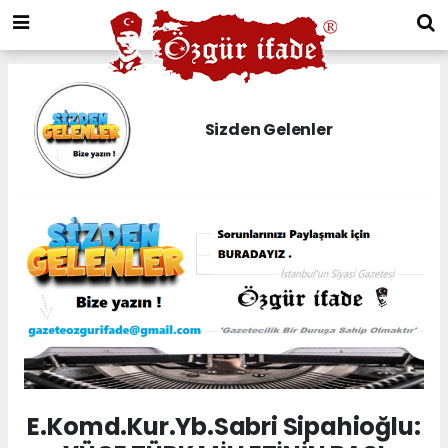
Sizden Gelenler
E.Komd.Kur.Yb.Sabri Sipahioğlu: