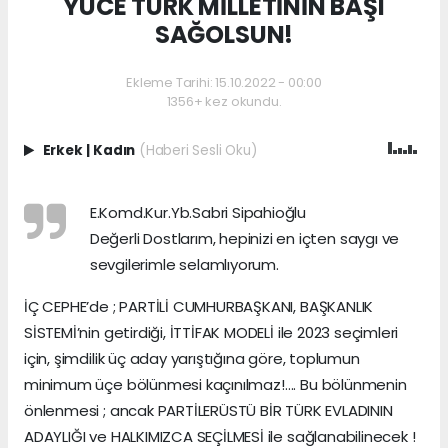
YÜCE TÜRK MİLLETİNİN BAŞI
SAĞOLSUN!
Ekleme Tarihi: 15.10.2022 - 00:00
1356+ kez okundu.
Erkek
|
Kadın
(Haberi Sesli Oku)
E.Komd.Kur.Yb.Sabri Sipahioğlu
Değerli Dostlarım, hepinizi en içten saygı ve
sevgilerimle selamlıyorum.
İÇ CEPHE’de ; PARTİLİ CUMHURBAŞKANI, BAŞKANLIK
SİSTEMİ’nin getirdiği, İTTİFAK MODELİ ile 2023 seçimleri
için, şimdilik üç aday yarıştığına göre, toplumun
minimum üçe bölünmesi kaçınılmaz!…. Bu bölünmenin
önlenmesi ; ancak PARTİLERÜSTÜ BİR TÜRK EVLADININ
ADAYLIĞI ve HALKIMIZCA SEÇİLMESİ ile sağlanabilinecek !