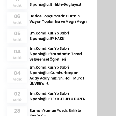
Sipahioğlu: Birlikte Güçlüyüz!
Aralık
06
Hatice Topçu Yazdı: CHP’nin
Vizyon Toplantısı ve Megri Megri
Aralık
05
Em.Komd.Kur.Yb Sabri
Sipahioğlu: EY HAKK!
Aralık
Em.Komd.Kur.Yb Sabri
04
Sipahioğlu: Yaradan’ın Temel
Aralık
ve Evrensel Öğretileri
Em.Komd.Kur.Yb Sabri
04
Sipahioğlu: Cumhurbaşkanı
Aday Adayımız, Sn. Halil Murat
Aralık
ÜNVER’dir!.
02
Em.Komd.Kur.Yb Sabri
Sipahioğlu: TEK KUTUPLU DÜZEN!
Aralık
28
Burhan Yaman Yazdı: Birlikte