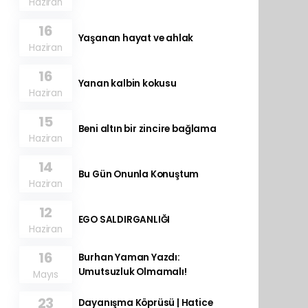
Haziran
16
Yaşanan hayat ve ahlak
Haziran
16
Yanan kalbin kokusu
Haziran
15
Beni altın bir zincire bağlama
Haziran
14
Bu Gün Onunla Konuştum
Haziran
12
EGO SALDIRGANLIĞI
Haziran
16
Burhan Yaman Yazdı:
Umutsuzluk Olmamalı!
Mayıs
23
Dayanışma Köprüsü | Hatice