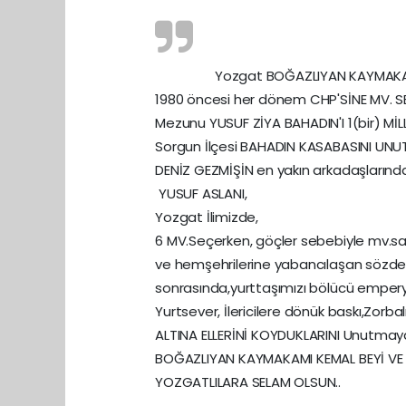
Yozgat BOĞAZLIYAN KAYMAKAM
1980 öncesi her dönem CHP'SİNE MV. SE
Mezunu YUSUF ZİYA BAHADIN'I 1(bir) MİLL
Sorgun İlçesi BAHADIN KASABASINI UNU
DENİZ GEZMİŞİN en yakın arkadaşlarında
YUSUF ASLANI,
Yozgat İlimizde,
6 MV.Seçerken, göçler sebebiyle mv.say
ve hemşehrilerine yabancılaşan sözde s
sonrasında,yurttaşımızı bölücü emper
Yurtsever, İlericilere dönük baskı,Zor
ALTINA ELLERİNİ KOYDUKLARINI Unutmay
BOĞAZLIYAN KAYMAKAMI KEMAL BEYİ VE 
YOZGATLILARA SELAM OLSUN..