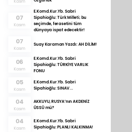
Özgürlük
Kasım
E.Komd.Kur.Yb. Sabri
07
Sipahioğlu: Türk Milleti; bu
seçimde, ferasetini tüm
Kasım
dünyaya ispat edecektir!
07
Suay Karaman Yazdı: AH DİLİM!
Kasım
E.Komd.Kur.Yb. Sabri
06
Sipahioğlu: TÜRKİYE VARLIK
Kasım
FONU
05
E.Komd.Kur.Yb. Sabri
Sipahioğlu: SINAV...
Kasım
04
AKKUYU, RUSYA’nın AKDENİZ
ÜSSÜ mü?
Kasım
04
E.Komd.Kur.Yb. Sabri
Sipahioğlu: PLANLI KALKINMA!
Kasım