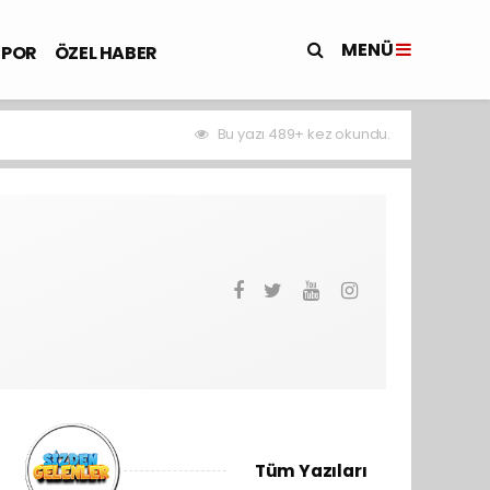
MENÜ
SPOR
ÖZEL HABER
Bu yazı 489+ kez okundu.
Tüm Yazıları