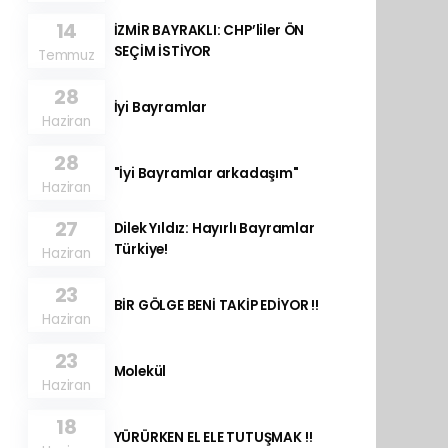
14
İZMİR BAYRAKLI: CHP’liler ÖN
SEÇİM İSTİYOR
Temmuz
28
İyi Bayramlar
Haziran
28
"İyi Bayramlar arkadaşım"
Haziran
27
Dilek Yıldız: Hayırlı Bayramlar
Türkiye!
Haziran
23
BİR GÖLGE BENİ TAKİP EDİYOR !!
Haziran
23
Molekül
Haziran
18
YÜRÜRKEN EL ELE TUTUŞMAK !!