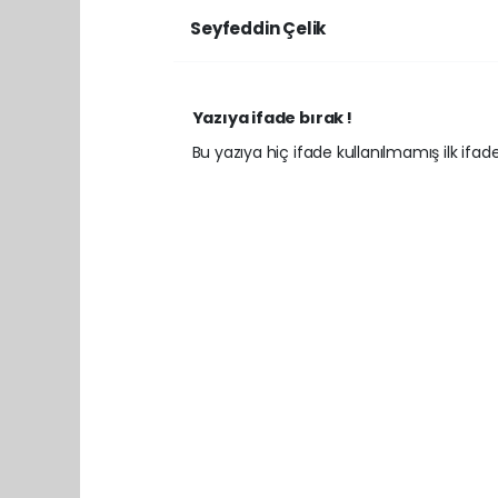
Seyfeddin Çelik
Yazıya ifade bırak !
Bu yazıya hiç ifade kullanılmamış ilk ifadey