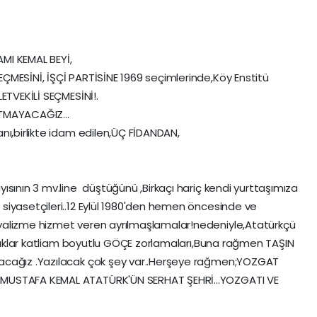
I KEMAL BEYİ,
ÇMESİNİ, İŞÇİ PARTİSİNE 1969 seçimlerinde,Köy Enstitü
ETVEKİLİ SEÇMESİNİ!.
TMAYACAĞIZ...
nı,birlikte idam edilen,ÜÇ FİDANDAN,
ısının 3 mv.line düştüğünü ,Birkaçı hariç kendi yurttaşımıza
iyasetçileri..12 Eylül 1980'den hemen öncesinde ve
yalizme hizmet veren ayrılmaşlamalar!nedeniyle,Atatürkçü
balıklar katliam boyutlu GÖÇE zorlamaları,Buna rağmen TAŞIN
acağız .Yazılacak çok şey var..Herşeye rağmen;YOZGAT
MUSTAFA KEMAL ATATÜRK'ÜN SERHAT ŞEHRİ...YOZGATI VE