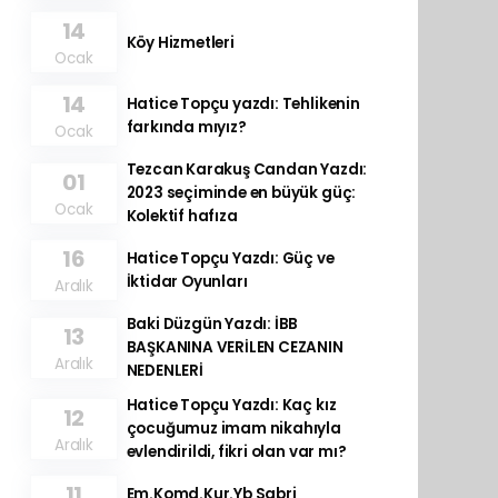
14
Köy Hizmetleri
Ocak
14
Hatice Topçu yazdı: Tehlikenin
farkında mıyız?
Ocak
Tezcan Karakuş Candan Yazdı:
01
2023 seçiminde en büyük güç:
Ocak
Kolektif hafıza
16
Hatice Topçu Yazdı: Güç ve
İktidar Oyunları
Aralık
Baki Düzgün Yazdı: İBB
13
BAŞKANINA VERİLEN CEZANIN
Aralık
NEDENLERİ
Hatice Topçu Yazdı: Kaç kız
12
çocuğumuz imam nikahıyla
Aralık
evlendirildi, fikri olan var mı?
11
Em.Komd.Kur.Yb Sabri