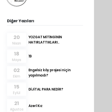
Diğer Yazıları
20
YOZGAT MİTİNGİNİN
HATIRLATTIKLARI..
Nisan
18
19
Mayıs
02
Engelsiz köy projesi niçin
yapılmadı?
Ekim
15
DİJİTAL PARA NEDİR?
Eylül
21
Azerî Kız
Ağustos