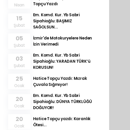
Topçu Yazdı
Nisan
Em. Komd. Kur. Yb Sabri
15
Sipahioğlu: BAŞIMIZ
Şubat
SAĞOLSUN...
05
İzmir'de Motokuryelere Neden
İzin Verimedi
Şubat
Em. Komd. Kur. Yb Sabri
03
Sipahioğlu: YARADAN TÜRK’ü
Şubat
KORUSUN!
25
Hatice Topçu Yazdı: Mızrak
Çuvala Sığmıyor!
Ocak
Em. Komd. Kur. Yb Sabri
20
Sipahioğlu: DÜNYA TÜRKLÜĞÜ
Ocak
DOĞUYOR!
20
Hatice Topçu yazdı: Karanlık
Ötesi...
Ocak