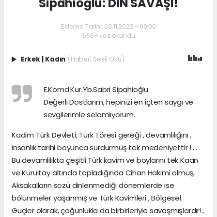
Sipahioğlu: DİN SAVAŞI!
Ekleme Tarihi: 03.11.2022 - 00:00
1666+ kez okundu.
Erkek
|
Kadın
(Haberi Sesli Oku)
E.Komd.Kur.Yb.Sabri Sipahioğlu
Değerli Dostlarım, hepinizi en içten saygı ve
sevgilerimle selamlıyorum.
Kadim Türk Devleti; Türk Töresi gereği , devamlılığını ,
insanlık tarihi boyunca sürdürmüş tek medeniyettir !….
Bu devamlılıkta çeşitli Türk kavim ve boylarını tek Kaan
ve Kurultay altında topladığında Cihan Hakimi olmuş,
Aksakalların sözü dinlenmediği dönemlerde ise
bölünmeler yaşanmış ve Türk Kavimleri , Bölgesel
Güçler olarak, çoğunlukla da birbirleriyle savaşmışlardır!..