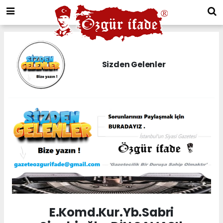
Sizden Gelenler
E.Komd.Kur.Yb.Sabri