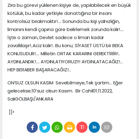
Zira bu görevi yüklenen kişiye de, yapılabilecek en büyük
kötülük, bu kadar yetkiyle donattığınız bir insanı
kontrolsüz bırakmaktır!…. Sonunda bu kişi yalnızlığın,
limanını kendi çapına göre belirlemek zorunda kalır!….
İşte o zaman, Devlet sadece o liman kadar
zavallılaşır!..Aciz kalır!.. Bu konu; SİYASET ÜSTÜ bir BEKA
KONUSUDUR!…. Milletin ORTAK KARARINI GEREKTİRİR!..
AYDINLANDIK!…. AYDINLATIYORUZ!!! AYDINLATACAĞIZ!…
HEP BERABER BAŞARACAĞIZ!…
ON’SUZ OLSUN KASIM Sevebilmeye,Tek şartım… Eğer
gelecekse;10’suz olsun Kasım. Bir Cahil01.11.2022,
SalıGÖLBAŞI/ANKARA
]]>