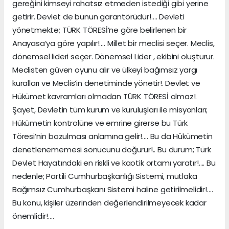
gereğini kimseyi rahatsız etmeden istediği gibi yerine
getirir. Devlet de bunun garantörüdür!…. Devleti
yönetmekte; TÜRK TÖRESİ’ne göre belirlenen bir
Anayasa’ya göre yapılır!…. Millet bir meclisi seçer. Meclis,
dönemsel lideri seçer. Dönemsel Lider , ekibini oluşturur.
Meclisten güven oyunu alır ve ülkeyi bağımsız yargı
kuralları ve Meclis’in denetiminde yönetir!. Devlet ve
Hükümet kavramları olmadan TÜRK TÖRESİ olmaz!.
Şayet, Devletin tüm kurum ve kuruluşları ile misyonları;
Hükümetin kontrolüne ve emrine girerse bu Türk
Töresi’nin bozulması anlamına gelir!…. Bu da Hükümetin
denetlenememesi sonucunu doğurur!.. Bu durum; Türk
Devlet Hayatındaki en riskli ve kaotik ortamı yaratır!…. Bu
nedenle; Partili Cumhurbaşkanlığı Sistemi, mutlaka
Bağımsız Cumhurbaşkanı Sistemi haline getirilmelidir!….
Bu konu, kişiler üzerinden değerlendirilmeyecek kadar
önemlidir!….