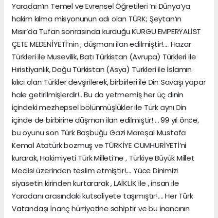
Yaradan’ın Temel ve Evrensel Öğretileri ‘ni Dünya’ya
hakim kılma misyonunun adı olan TÜRK; Şeytan’ın
Mısır’da Tufan sonrasında kurduğu KURGU EMPERYALİST
ÇETE MEDENİYETİ’nin , düşmanı ilan edilmiştir!…. Hazar
Türkleri ile Musevilik, Batı Türkistan (Avrupa) Türkleri ile
Hıristiyanlık, Doğu Türkistan (Asya) Türkleri ile İslamın
kılıcı olan Türkler devşirilerek, birbirleri ile Din Savaşı yapar
hale getirilmişlerdir!.. Bu da yetmemiş her üç dinin
içindeki mezhepsel bölünmüşlükler ile Türk aynı Din
içinde de birbirine düşman ilan edilmiştir!…. 99 yıl önce,
bu oyunu son Türk Başbuğu Gazi Mareşal Mustafa
Kemal Atatürk bozmuş ve TÜRKİYE CUMHURİYETİ’ni
kurarak, Hakimiyeti Türk Milleti’ne , Türkiye Büyük Millet
Meclisi üzerinden teslim etmiştir!…. Yüce Dinimizi
siyasetin kirinden kurtararak , LAİKLİK ile , insan ile
Yaradanı arasındaki kutsaliyete taşımıştır!…. Her Türk
Vatandaşı İnanç hürriyetine sahiptir ve bu inancının