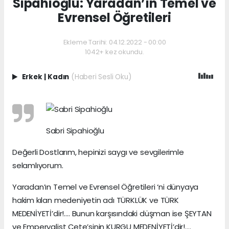
Sipahioğlu: Yaradan’ın Temel ve
Evrensel Öğretileri
Ekleme Tarihi: 04.12.2022 - 00:00
1042+ kez okundu.
Erkek
|
Kadın
(Haberi Sesli Oku)
Sabri Sipahioğlu
Değerli Dostlarım, hepinizi saygı ve sevgilerimle
selamlıyorum.
Yaradan’ın Temel ve Evrensel Öğretileri ‘ni dünyaya
hakim kılan medeniyetin adı TÜRKLÜK ve TÜRK
MEDENİYETİ’dir!…. Bunun karşısındaki düşman ise ŞEYTAN
ve Emperyalist Çete’sinin KURGU MEDENİYETİ’dir!….