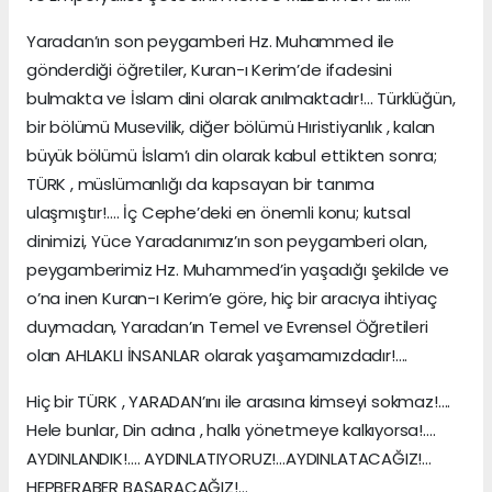
Yaradan’ın son peygamberi Hz. Muhammed ile
gönderdiği öğretiler, Kuran-ı Kerim’de ifadesini
bulmakta ve İslam dini olarak anılmaktadır!… Türklüğün,
bir bölümü Musevilik, diğer bölümü Hıristiyanlık , kalan
büyük bölümü İslam’ı din olarak kabul ettikten sonra;
TÜRK , müslümanlığı da kapsayan bir tanıma
ulaşmıştır!…. İç Cephe’deki en önemli konu; kutsal
dinimizi, Yüce Yaradanımız’ın son peygamberi olan,
peygamberimiz Hz. Muhammed’in yaşadığı şekilde ve
o’na inen Kuran-ı Kerim’e göre, hiç bir aracıya ihtiyaç
duymadan, Yaradan’ın Temel ve Evrensel Öğretileri
olan AHLAKLI İNSANLAR olarak yaşamamızdadır!….
Hiç bir TÜRK , YARADAN’ını ile arasına kimseyi sokmaz!….
Hele bunlar, Din adına , halkı yönetmeye kalkıyorsa!….
AYDINLANDIK!…. AYDINLATIYORUZ!…AYDINLATACAĞIZ!…
HEPBERABER BAŞARACAĞIZ!…