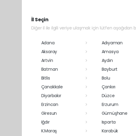
İl Seçin
Diğer il ile ilgili veriye ulaşmak için lütfen aşağıdan bi
Adana
Adıyaman
Aksaray
Amasya
Artvin
Aydın
Batman
Bayburt
Bitlis
Bolu
Çanakkale
Çankırı
Diyarbakır
Düzce
Erzincan
Erzurum
Giresun
Gümüşhane
Iğdır
Isparta
K.Maraş
Karabük