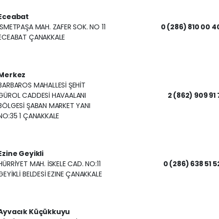
Eceabat
İSMETPAŞA MAH. ZAFER SOK. NO 11
0 (286) 810 00 4
ECEABAT ÇANAKKALE
Merkez
BARBAROS MAHALLESİ ŞEHİT
GÜROL CADDESİ HAVAALANI
2 (862) 909 91 
BÖLGESİ ŞABAN MARKET YANI
NO:35 1 ÇANAKKALE
Ezine Geyikli
HÜRRİYET MAH. İSKELE CAD. NO:11
0 (286) 638 51 5
GEYİKLİ BELDESİ EZINE ÇANAKKALE
Ayvacık Küçükkuyu