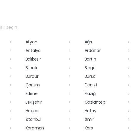
r il seçin
Afyon
Ağrı
Antalya
Ardahan
Balıkesir
Bartın
Bilecik
Bingöl
Burdur
Bursa
Çorum
Denizli
Edirne
Elazığ
Eskişehir
Gaziantep
Hakkari
Hatay
İstanbul
İzmir
Karaman
Kars