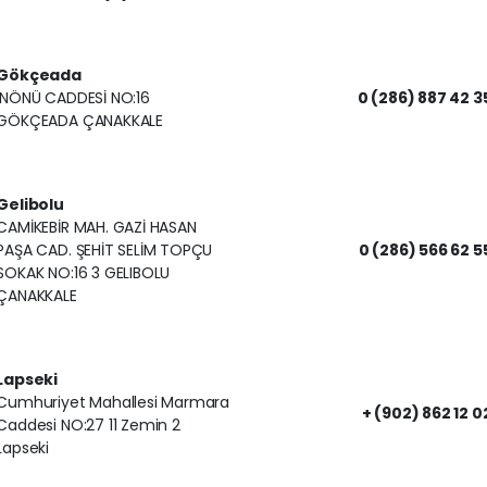
Gökçeada
İNÖNÜ CADDESİ NO:16
0 (286) 887 42 3
GÖKÇEADA ÇANAKKALE
Gelibolu
CAMİKEBİR MAH. GAZİ HASAN
PAŞA CAD. ŞEHİT SELİM TOPÇU
0 (286) 566 62 5
SOKAK NO:16 3 GELIBOLU
ÇANAKKALE
Lapseki
Cumhuriyet Mahallesi Marmara
+ (902) 862 12 0
Caddesi NO:27 11 Zemin 2
Lapseki