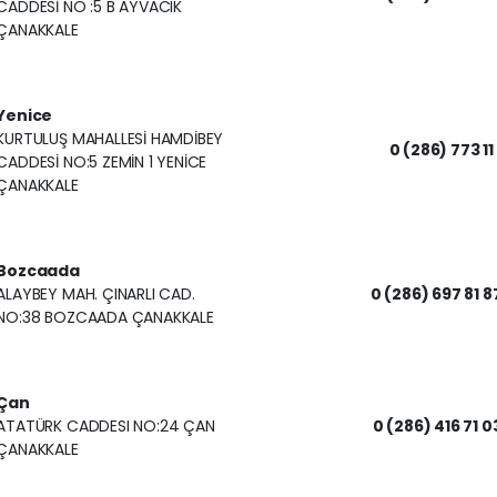
CADDESİ NO :5 B AYVACIK
ÇANAKKALE
Yenice
KURTULUŞ MAHALLESİ HAMDİBEY
0 (286) 773 11 
CADDESİ NO:5 ZEMİN 1 YENİCE
ÇANAKKALE
Bozcaada
ALAYBEY MAH. ÇINARLI CAD.
0 (286) 697 81 8
NO:38 BOZCAADA ÇANAKKALE
Çan
ATATÜRK CADDESI NO:24 ÇAN
0 (286) 416 71 0
ÇANAKKALE