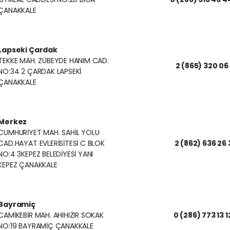
ÇANAKKALE
Lapseki Çardak
TEKKE MAH. ZÜBEYDE HANIM CAD.
2 (865) 320 06 
NO:34 2 ÇARDAK LAPSEKİ
ÇANAKKALE
Merkez
CUMHURİYET MAH. SAHİL YOLU
CAD.HAYAT EVLERİSİTESİ C BLOK
2 (862) 636 26 
NO:4 3KEPEZ BELEDİYESİ YANI
KEPEZ ÇANAKKALE
Bayramiç
CAMİKEBİR MAH. AHIHIZIR SOKAK
0 (286) 773 13 1
NO:19 BAYRAMİÇ ÇANAKKALE