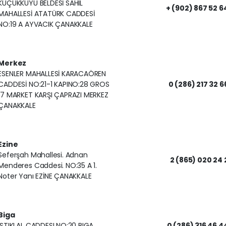
KÜÇÜKKUYU BELDESİ SAHİL
+ (902) 867 52 6
MAHALLESİ ATATÜRK CADDESİ
NO:19 A AYVACIK ÇANAKKALE
Merkez
ESENLER MAHALLESİ KARACAÖREN
CADDESİ NO:21-1 KAPINO:28 GROS
0 (286) 217 32 6
17 MARKET KARŞI ÇAPRAZI MERKEZ
ÇANAKKALE
Ezine
Seferşah Mahallesi. Adnan
2 (865) 020 24 
Menderes Caddesi. NO:35 A 1.
Noter Yanı EZİNE ÇANAKKALE
Biga
ISTIKLAL CADDESI NO:20 BIGA
0 (286) 316 46 4