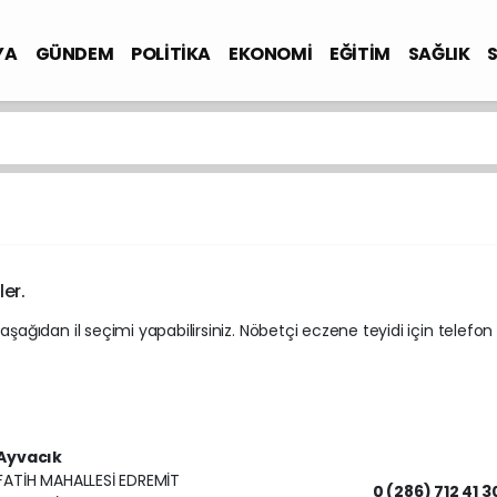
YA
GÜNDEM
POLİTİKA
EKONOMİ
EĞİTİM
SAĞLIK
ler.
 aşağıdan il seçimi yapabilirsiniz. Nöbetçi eczene teyidi için telefon
Ayvacık
FATİH MAHALLESİ EDREMİT
0 (286) 712 41 3