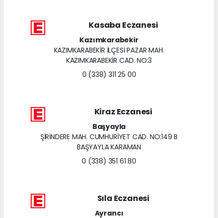
Kasaba Eczanesi
Kazımkarabekir
KAZIMKARABEKİR İLÇESİ PAZAR MAH.
KAZIMKARABEKİR CAD. NO:3
0 (338) 311 25 00
Kiraz Eczanesi
Başyayla
ŞİRİNDERE MAH. CUMHURİYET CAD. NO:149 B
BAŞYAYLA KARAMAN
0 (338) 351 61 80
Sıla Eczanesi
Ayrancı