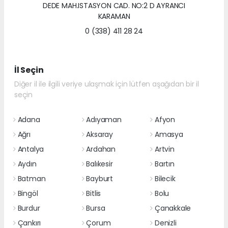
DEDE MAH.ISTASYON CAD. NO:2 D AYRANCI
KARAMAN
0 (338) 411 28 24
İl Seçin
Diğer il ile ilgili veriye ulaşmak için lütfen aşağıdan bir il
seçin
Adana
Adıyaman
Afyon
Ağrı
Aksaray
Amasya
Antalya
Ardahan
Artvin
Aydın
Balıkesir
Bartın
Batman
Bayburt
Bilecik
Bingöl
Bitlis
Bolu
Burdur
Bursa
Çanakkale
Çankırı
Çorum
Denizli