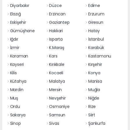
Diyarbakır
Düzce
Edirne
Elazığ
Erzincan
Erzurum
Eskişehir
Gaziantep
Giresun
Gümüşhane
Hakkari
Hatay
Iğdır
Isparta
İstanbul
İzmir
K.Maraş
Karabük
Karaman
Kars
Kastamonu
Kayseri
Kırıkkale
Kırşehir
Kilis
Kocaeli
Konya
Kütahya
Malatya
Manisa
Mardin
Mersin
Muğla
Muş
Nevşehir
Niğde
Ordu
Osmaniye
Rize
Sakarya
Samsun
Siirt
Sinop
Sivas
Şanlıurfa