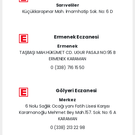
Sarıveliler
Küçükkarapınar Mah. İmamhatip Sok. No: 6 D
Ermenek Eczanesi
Ermenek
TAŞBAŞI MAH.HÜKÜMET CD. UGUR PASAJI NO:95 B
ERMENEK KARAMAN
0 (338) 716 15 50
Gölyeri Eczanesi
Merkez
6 Nolu Sağlık Ocağı yanı Fatih Lisesi Karşısı
Karamanoğlu Mehmet Bey Mah.157. Sok. No: 6 A
KARAMAN
0 (338) 213 22 98