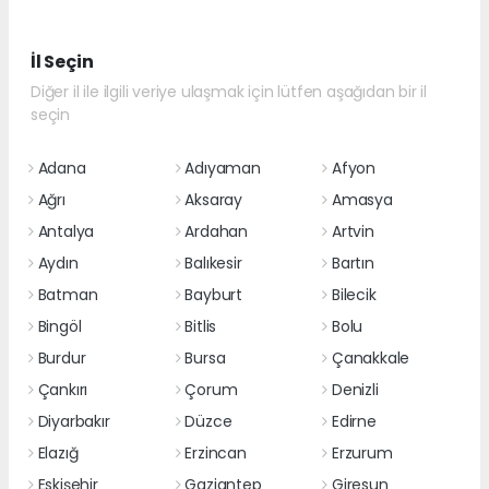
İl Seçin
Diğer il ile ilgili veriye ulaşmak için lütfen aşağıdan bir il
seçin
Adana
Adıyaman
Afyon
Ağrı
Aksaray
Amasya
Antalya
Ardahan
Artvin
Aydın
Balıkesir
Bartın
Batman
Bayburt
Bilecik
Bingöl
Bitlis
Bolu
Burdur
Bursa
Çanakkale
Çankırı
Çorum
Denizli
Diyarbakır
Düzce
Edirne
Elazığ
Erzincan
Erzurum
Eskişehir
Gaziantep
Giresun