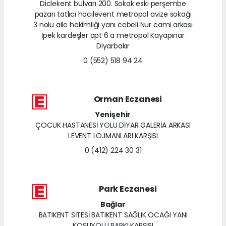
Diclekent bulvarı 200. Sokak eski perşembe
pazarı tatlıcı hacılevent metropol avize sokağı
3 nolu aile hekimliği yanı cebeli Nur cami arkası
İpek kardeşler apt 6 a metropol Kayapınar
Diyarbakır
0 (552) 518 94 24
Orman Eczanesi
Yenişehir
ÇOCUK HASTANESİ YOLU DİYAR GALERİA ARKASI
LEVENT LOJMANLARI KARŞISI
0 (412) 224 30 31
Park Eczanesi
Bağlar
BATIKENT SİTESİ BATIKENT SAĞLIK OCAĞI YANI
KOŞUYOLU PARKI KARŞISI