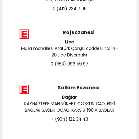
0 (412) 234 71 15
Roj Eczanesi
Lice
Mulla mahallesi Atatürk Çarşısı caddesi no: 14-
20 Lice Diyarbakır
0 (553) 986 59 87
Salkım Eczanesi
Bağlar
KAYNARTEPE MAH.NÜKHET COŞKUN CAD. ESKİ
BAĞLAR SAĞLIK OCAĞI KARŞISI 190 A BAĞLAR
+ (904) 122 34 43