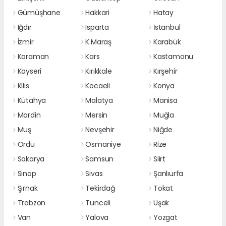
Gümüşhane
Hakkari
Hatay
Iğdır
Isparta
İstanbul
İzmir
K.Maraş
Karabük
Karaman
Kars
Kastamonu
Kayseri
Kırıkkale
Kırşehir
Kilis
Kocaeli
Konya
Kütahya
Malatya
Manisa
Mardin
Mersin
Muğla
Muş
Nevşehir
Niğde
Ordu
Osmaniye
Rize
Sakarya
Samsun
Siirt
Sinop
Sivas
Şanlıurfa
Şırnak
Tekirdağ
Tokat
Trabzon
Tunceli
Uşak
Van
Yalova
Yozgat