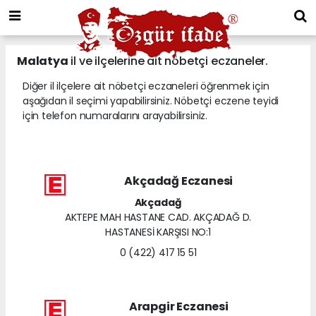
Malatya
il ve ilçelerine ait nöbetçi eczaneler.
Diğer il ilçelere ait nöbetçi eczaneleri öğrenmek için
aşağıdan il seçimi yapabilirsiniz. Nöbetçi eczene teyidi
için telefon numaralarını arayabilirsiniz.
Akçadağ Eczanesi
Akçadağ
AKTEPE MAH HASTANE CAD. AKÇADAĞ D.
HASTANESİ KARŞISI NO:1
0 (422) 417 15 51
Arapgir Eczanesi