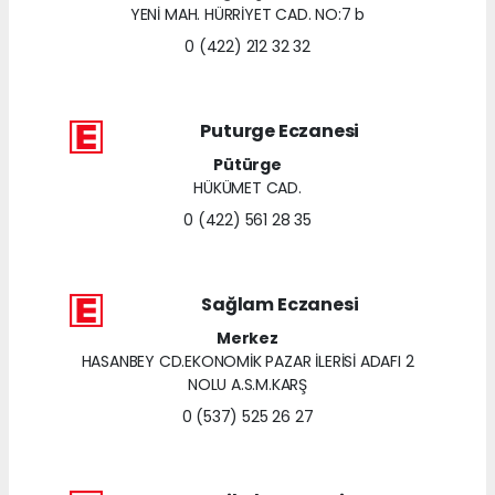
YENİ MAH. HÜRRİYET CAD. NO:7 b
0 (422) 212 32 32
Puturge Eczanesi
Pütürge
HÜKÜMET CAD.
0 (422) 561 28 35
Sağlam Eczanesi
Merkez
HASANBEY CD.EKONOMİK PAZAR İLERİSİ ADAFI 2
NOLU A.S.M.KARŞ
0 (537) 525 26 27