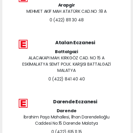
Arapgir
MEHMET AKİF MAH ATATÜRK CAD.NO :18 A
0 (422) 811 30 48
Atalan Eczanesi
Battalgazi
ALACAKAPI MAH. KIRKGÖZ CAD. NO 15 A
ESKİMALATYA SEMT POLK. KARŞISI BATTALGAZİ
MALATYA
0 (422) 841 40 40
Darende Eczanesi
Darende
İbrahim Paşa Mahallesi, İlhan Darendelioğlu
Caddesi No:15 Darende Malatya
0 (422) 615 11 15