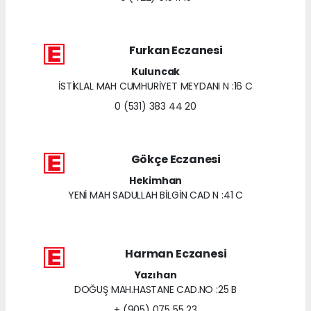
Furkan Eczanesi
Kuluncak
İSTİKLAL MAH CUMHURİYET MEYDANI N :16 C
0 (531) 383 44 20
Gökçe Eczanesi
Hekimhan
YENİ MAH SADULLAH BİLGİN CAD N :41 C
Harman Eczanesi
Yazıhan
DOĞUŞ MAH.HASTANE CAD.NO :25 B
+ (905) 075 55 23