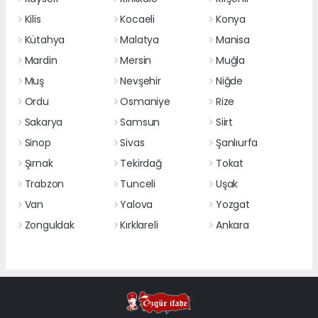
Kilis
Kocaeli
Konya
Kütahya
Malatya
Manisa
Mardin
Mersin
Muğla
Muş
Nevşehir
Niğde
Ordu
Osmaniye
Rize
Sakarya
Samsun
Siirt
Sinop
Sivas
Şanlıurfa
Şırnak
Tekirdağ
Tokat
Trabzon
Tunceli
Uşak
Van
Yalova
Yozgat
Zonguldak
Kırklareli
Ankara