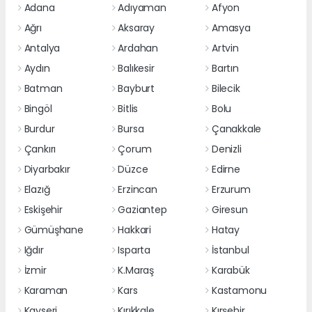
Adana
Adıyaman
Afyon
Ağrı
Aksaray
Amasya
Antalya
Ardahan
Artvin
Aydın
Balıkesir
Bartın
Batman
Bayburt
Bilecik
Bingöl
Bitlis
Bolu
Burdur
Bursa
Çanakkale
Çankırı
Çorum
Denizli
Diyarbakır
Düzce
Edirne
Elazığ
Erzincan
Erzurum
Eskişehir
Gaziantep
Giresun
Gümüşhane
Hakkari
Hatay
Iğdır
Isparta
İstanbul
İzmir
K.Maraş
Karabük
Karaman
Kars
Kastamonu
Kayseri
Kırıkkale
Kırşehir