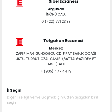
Sibel Eczanesi
Arguvan
İNÖNÜ CAD.
0 (422) 771 23 33
Tolgahan Eczanesi
Merkez
ZAFER MAH. GÜNDOĞDU CD. FIRAT SAĞLIK OCAĞI
ÜSTÜ. TURGUT ÖZAL CAMİSİ (BATTALGAZİ DEVLET
HAST.) ALTI
+ (905) 477 44 19
İl Seçin
Diğer il ile ilgili veriye ulaşmak için lütfen aşağıdan bir il
seçin