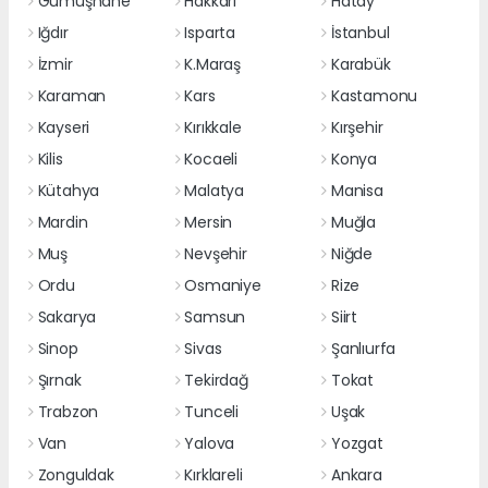
Gümüşhane
Hakkari
Hatay
Iğdır
Isparta
İstanbul
İzmir
K.Maraş
Karabük
Karaman
Kars
Kastamonu
Kayseri
Kırıkkale
Kırşehir
Kilis
Kocaeli
Konya
Kütahya
Malatya
Manisa
Mardin
Mersin
Muğla
Muş
Nevşehir
Niğde
Ordu
Osmaniye
Rize
Sakarya
Samsun
Siirt
Sinop
Sivas
Şanlıurfa
Şırnak
Tekirdağ
Tokat
Trabzon
Tunceli
Uşak
Van
Yalova
Yozgat
Zonguldak
Kırklareli
Ankara