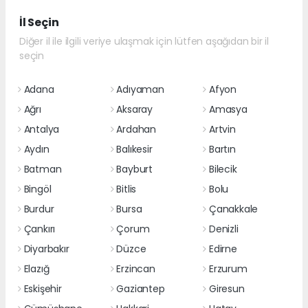
İl Seçin
Diğer il ile ilgili veriye ulaşmak için lütfen aşağıdan bir il
seçin
Adana
Adıyaman
Afyon
Ağrı
Aksaray
Amasya
Antalya
Ardahan
Artvin
Aydın
Balıkesir
Bartın
Batman
Bayburt
Bilecik
Bingöl
Bitlis
Bolu
Burdur
Bursa
Çanakkale
Çankırı
Çorum
Denizli
Diyarbakır
Düzce
Edirne
Elazığ
Erzincan
Erzurum
Eskişehir
Gaziantep
Giresun