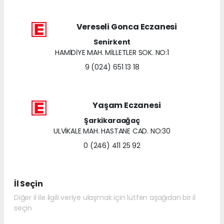
Vereseli Gonca Eczanesi
Senirkent
HAMİDİYE MAH. MİLLETLER SOK. NO:1
9 (024) 651 13 18
Yaşam Eczanesi
Şarkikaraağaç
ULVİKALE MAH. HASTANE CAD. NO:30
0 (246) 411 25 92
İl Seçin
Diğer il ile ilgili veriye ulaşmak için lütfen aşağıdan bir il
seçin