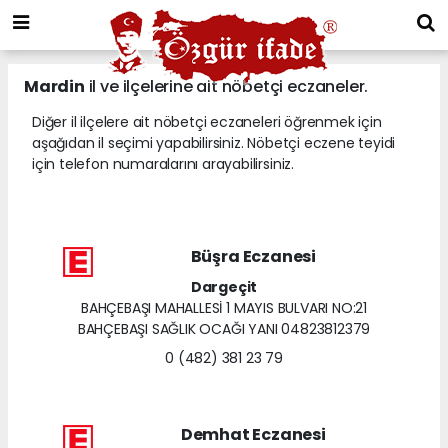
Mardin
il ve ilçelerine ait nöbetçi eczaneler.
Diğer il ilçelere ait nöbetçi eczaneleri öğrenmek için
aşağıdan il seçimi yapabilirsiniz. Nöbetçi eczene teyidi
için telefon numaralarını arayabilirsiniz.
Büşra Eczanesi
Dargeçit
BAHÇEBAŞI MAHALLESİ 1 MAYIS BULVARI NO:21
BAHÇEBAŞI SAĞLIK OCAĞI YANI 04823812379
0 (482) 381 23 79
Demhat Eczanesi