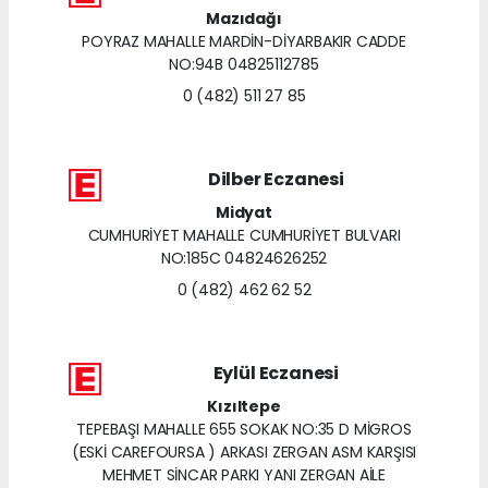
Mazıdağı
POYRAZ MAHALLE MARDİN-DİYARBAKIR CADDE
NO:94B 04825112785
0 (482) 511 27 85
Dilber Eczanesi
Midyat
CUMHURİYET MAHALLE CUMHURİYET BULVARI
NO:185C 04824626252
0 (482) 462 62 52
Eylül Eczanesi
Kızıltepe
TEPEBAŞI MAHALLE 655 SOKAK NO:35 D MİGROS
(ESKİ CAREFOURSA ) ARKASI ZERGAN ASM KARŞISI
MEHMET SİNCAR PARKI YANI ZERGAN AİLE