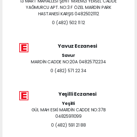
13 MART MAHALLESİ ŞEHİT M.REMZİ YERSEL CADDE
YAĞMURCU APT. NO:3 F ÖZEL MARDİN PARK
HASTANESİ KARŞIS 04825021112
0 (482) 502 11 12
Yavuz Eczanesi
Savur
MARDİN CADDE NO:20A 04825712234
0 (482) 571 22 34
Yeşilli Eczanesi
Yeşilli
GÜL MAH ESKİ MARDİN CADDE NO:37B
04825911099
0 (482) 591 21 88