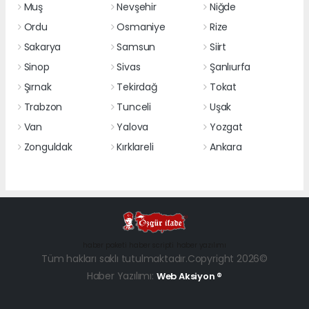
Muş
Nevşehir
Niğde
Ordu
Osmaniye
Rize
Sakarya
Samsun
Siirt
Sinop
Sivas
Şanlıurfa
Şırnak
Tekirdağ
Tokat
Trabzon
Tunceli
Uşak
Van
Yalova
Yozgat
Zonguldak
Kırklareli
Ankara
haber paketi
haber scripti
haber yazılımı
Tüm hakları saklı tutulmaktadır.Copyright 2026©
Haber Yazılımı:
Web Aksiyon ®