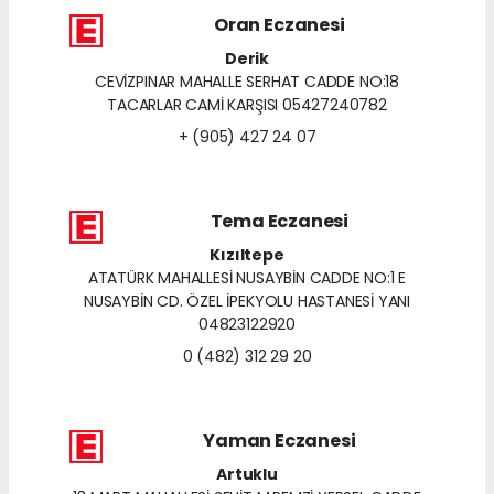
Oran Eczanesi
Derik
CEVİZPINAR MAHALLE SERHAT CADDE NO:18
TACARLAR CAMİ KARŞISI 05427240782
+ (905) 427 24 07
Tema Eczanesi
Kızıltepe
ATATÜRK MAHALLESİ NUSAYBİN CADDE NO:1 E
NUSAYBİN CD. ÖZEL İPEKYOLU HASTANESİ YANI
04823122920
0 (482) 312 29 20
Yaman Eczanesi
Artuklu