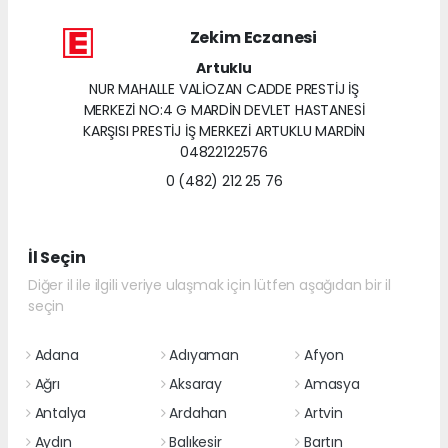
Zekim Eczanesi
Artuklu
NUR MAHALLE VALİOZAN CADDE PRESTİJ İŞ
MERKEZİ NO:4 G MARDİN DEVLET HASTANESİ
KARŞISI PRESTİJ İŞ MERKEZİ ARTUKLU MARDİN
04822122576
0 (482) 212 25 76
İl Seçin
Diğer il ile ilgili veriye ulaşmak için lütfen aşağıdan bir il
seçin
Adana
Adıyaman
Afyon
Ağrı
Aksaray
Amasya
Antalya
Ardahan
Artvin
Aydın
Balıkesir
Bartın