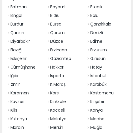
Batman
Bayburt
Bilecik
Bingöl
Bitlis
Bolu
Burdur
Bursa
Çanakkale
Çankırı
Çorum
Denizli
Diyarbakır
Düzce
Edirne
Elazığ
Erzincan
Erzurum
Eskişehir
Gaziantep
Giresun
Gümüşhane
Hakkari
Hatay
Iğdır
Isparta
İstanbul
İzmir
K.Maraş
Karabük
Karaman
Kars
Kastamonu
Kayseri
Kırıkkale
Kırşehir
Kilis
Kocaeli
Konya
Kütahya
Malatya
Manisa
Mardin
Mersin
Muğla